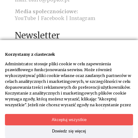
Media społecznościowe:
YouTube
|
Facebook
|
Instagram
Newsletter
Korzystamy z ciasteczek
Administrator stosuje pliki cookie w celu zapewnienia
prawidłowego funkcjonowania serwisu. Może również
wykorzystywać pliki cookie własne oraz zaufanych partnerów w
Wyrażam zgodę na otrzymywanie wiadomości
celach analitycznych i marketingowych, w szczególności w celu
email na adres podany w formularzu na
dopasowania treści reklamowych do preferencji użytkowników.
warunkach określonych w
regulaminie
Korzystanie z analitycznych i marketingowych plików cookie
wymaga zgody, którą możesz wyrazić, klikając "Akceptuj
wszystkie". Jeżeli nie chcesz wyrazić zgody na korzystanie przez
administratora i jego zaufanych partnerów z określonych
WYPISZ SIĘ Z NEWSLETTERA
kategorii plików cookie, kliknij "Dowiedz się więcej" i zdecyduj o
Akceptuj wszystkie
swoich preferencjach. Wyrażoną zgodę można wycofać w
każdym momencie poprzez zmianę preferencji plików cookie.
Dowiedz się więcej
Treści mają charakter paramedyczny. Nie zastępują
Możliwość edycji zgód cookie znajdziesz w stopce strony pod