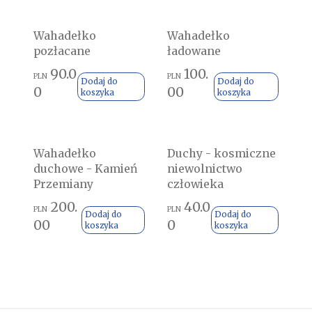
Wahadełko
Wahadełko
pozłacane
ładowane
90.0
100.
PLN
PLN
Dodaj do
Dodaj do
0
00
koszyka
koszyka
Wahadełko
Duchy - kosmiczne
duchowe - Kamień
niewolnictwo
Przemiany
człowieka
200.
40.0
PLN
PLN
Dodaj do
Dodaj do
00
0
koszyka
koszyka