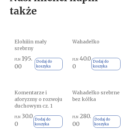
także
Elohiiin mały
Wahadełko
srebrny
195.
40.0
PLN
PLN
Dodaj do
Dodaj do
00
0
koszyka
koszyka
Komentarze i
Wahadełko srebrne
aforyzmy o rozwoju
bez kółka
duchowym cz. 1
30.0
280.
PLN
PLN
Dodaj do
Dodaj do
0
00
koszyka
koszyka