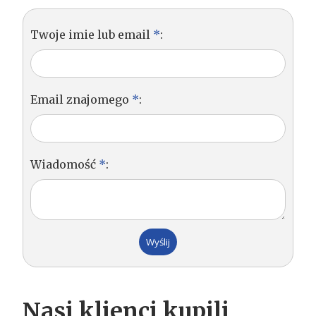
Twoje imie lub email
*
:
Email znajomego
*
:
Wiadomość
*
:
Nasi klienci kupili