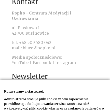
Kontakt
Popko - Centrum Medytacji i
Uzdrawiania
ul. Piaskowa 1
42-700 Rusinowice
tel:
+48 509 580 042
mail:
biuro@popko.pl
Media społecznościowe:
YouTube
|
Facebook
|
Instagram
Newsletter
Korzystamy z ciasteczek
Administrator stosuje pliki cookie w celu zapewnienia
prawidłowego funkcjonowania serwisu. Może również
wykorzystywać pliki cookie własne oraz zaufanych partnerów w