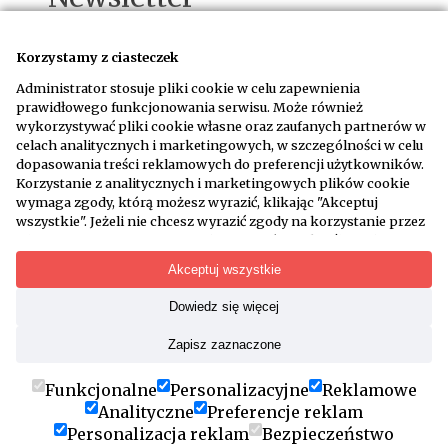
Korzystamy z ciasteczek
Administrator stosuje pliki cookie w celu zapewnienia
prawidłowego funkcjonowania serwisu. Może również
wykorzystywać pliki cookie własne oraz zaufanych partnerów w
Wyrażam zgodę na otrzymywanie wiadomości
celach analitycznych i marketingowych, w szczególności w celu
email na adres podany w formularzu na
dopasowania treści reklamowych do preferencji użytkowników.
warunkach określonych w
regulaminie
Korzystanie z analitycznych i marketingowych plików cookie
wymaga zgody, którą możesz wyrazić, klikając "Akceptuj
wszystkie". Jeżeli nie chcesz wyrazić zgody na korzystanie przez
administratora i jego zaufanych partnerów z określonych
WYPISZ SIĘ Z NEWSLETTERA
kategorii plików cookie, kliknij "Dowiedz się więcej" i zdecyduj o
Akceptuj wszystkie
swoich preferencjach. Wyrażoną zgodę można wycofać w
każdym momencie poprzez zmianę preferencji plików cookie.
Dowiedz się więcej
Treści mają charakter paramedyczny. Nie zastępują
Możliwość edycji zgód cookie znajdziesz w stopce strony pod
porady lekarskiej. Kopiowanie i rozpowszechnianie
przyciskiem "Edytuj zgody cookie".
Zapisz zaznaczone
materiałów zamieszczonych na portalu jest
Korzystanie z plików cookie we wskazanych powyżej celach
wskazane, tylko i wyłącznie z podaniem aktywnego
związane jest z przetwarzaniem Twoich danych osobowych.
Funkcjonalne
Personalizacyjne
Reklamowe
linka popko.pl jako źródła. Nazwa serwisu, jego
Więcej informacji o korzystaniu z plików cookie uzyskasz w
Analityczne
Preferencje reklam
koncepcja, wygląd graficzny, oprogramowanie oraz
polityce cookies
. Informacje o przetwarzaniu Twoich danych
baza danych podlegają ochronie prawnej.
Personalizacja reklam
Bezpieczeństwo
osobowych znajdują się w
polityce prywatności
.