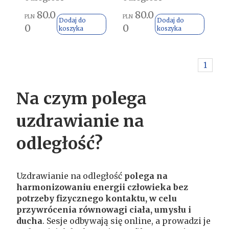
80.0
80.0
PLN
PLN
Dodaj do
Dodaj do
0
0
koszyka
koszyka
1
Na czym polega
uzdrawianie na
odległość?
Uzdrawianie na odległość
polega na
harmonizowaniu energii człowieka bez
potrzeby fizycznego kontaktu, w celu
przywrócenia równowagi ciała, umysłu i
ducha
. Sesje odbywają się online, a prowadzi je