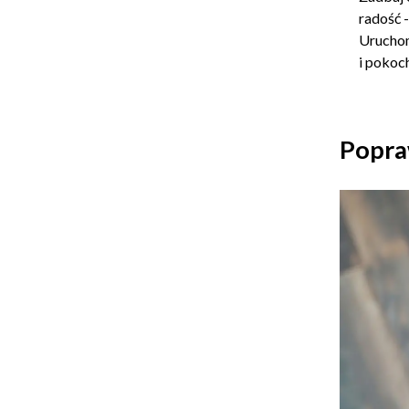
radość -
Uruchom
i pokoch
Popraw