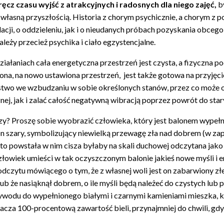
ręcz czasu wyjść z atrakcyjnych i radosnych dla niego zajęć,
by
 z własną przyszłością. Historia z chorym psychicznie, a chorym z
lacji, o oddzieleniu, jak i o nieudanych próbach pozyskania obce
ależy przecież psychika i ciało egzystencjalne.
ziałaniach cała energetyczna przestrzeń jest czysta, a fizyczn
na, na nowo ustawiona przestrzeń, jest także gotowa na przyjęc
two we wzbudzaniu w sobie określonych stanów, przez co może o
nej, jak i zalać całość negatywną wibracją poprzez powrót do sta
zy? Proszę sobie wyobrazić człowieka, który jest balonem wypełn
lon szary, symbolizujący niewielką przewagę zła nad dobrem (w za
 to powstała w nim cisza byłaby na skali duchowej odczytana jako 
złowiek umieści w tak oczyszczonym balonie jakieś nowe myśli i em
dczytu mówiącego o tym, że z własnej woli jest on zabarwiony złe
lub że nasiąknął dobrem, o ile myśli będą należeć do czystych l
wodu do wypełnionego białymi i czarnymi kamieniami mieszka, k
acza 100-procentową zawartość bieli, przynajmniej do chwili, gdy 