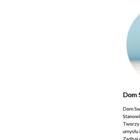
Dom 
Dom Swó
Stanowi
Tworzy 
umysłu 
Zadbaj 