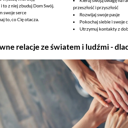
Kieruj swoją uwagę na r
 i to z niej zbuduj Dom Swój.
przeszłość i przyszłość
 swoje serce
Rozwijaj swoje pasje
aj to, co Cię otacza.
Pokochaj siebie i swoje c
Utrzymuj kontakty z do
ne relacje ze światem i ludźmi - dla