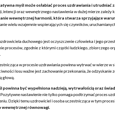
atywna myśl może osłabiać proces uzdrawiania i utrudniać 
ji, intencji oraz wewnętrznego nastawienia w dużej mierze zależy
anie wewnętrznej harmonii, która stwarza sprzyjające warun
anie wielu wzajemnie wspierających się czynników, uruchamianych
zdrowiciela duchowego jest oczyszczenie człowieka i jego przest
ie procesów, zgodnie z którymi cząstki ludzkiego, zbiorczego o
.
stnicząca w procesie uzdrawiania powinna wytrwać w wierze w s
eciwności losu ważne jest zachowanie przekonania, że odzyskanie z
ą głową.
l powinna być wypełniona nadzieją, wytrwałością oraz świa
 Pozytywne nastawienie nie tylko pomaga podtrzymać proces uzdra
eniu. Dzięki temu uzdrowiciel i osoba uczestnicząca w tym procesi
o wewnętrznej równowagi.