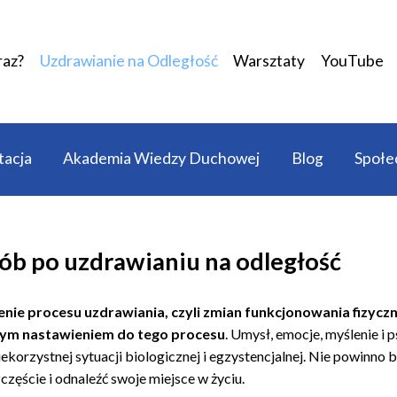
raz?
Uzdrawianie na Odległość
Warsztaty
YouTube
acja
Akademia Wiedzy Duchowej
Blog
Społe
sób po uzdrawianiu na odległość
nie procesu uzdrawiania, czyli zmian funkcjonowania fizycz
ym nastawieniem do tego procesu
. Umysł, emocje, myślenie i 
iekorzystnej sytuacji biologicznej i egzystencjalnej. Nie powinno
częście i odnaleźć swoje miejsce w życiu.