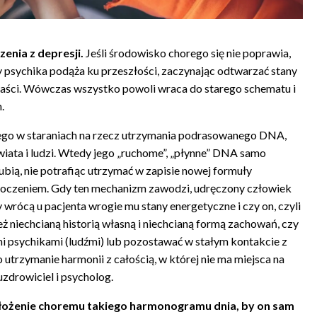
enia z depresji.
Jeśli środowisko chorego się nie poprawia,
zy psychika podąża ku przeszłości, zaczynając odtwarzać stany
apaści. Wówczas wszystko powoli wraca do starego schematu i
.
rego w staraniach na rzecz utrzymania podrasowanego DNA,
iata i ludzi. Wtedy jego „ruchome”, „płynne” DNA samo
ubią, nie potrafiąc utrzymać w zapisie nowej formuły
otoczeniem. Gdy ten mechanizm zawodzi, udręczony człowiek
wrócą u pacjenta wrogie mu stany energetyczne i czy on, czyli
ż niechcianą historią własną i niechcianą formą zachowań, czy
mi psychikami (ludźmi) lub pozostawać w stałym kontakcie z
 utrzymanie harmonii z całością, w której nie ma miejsca na
uzdrowiciel i psycholog.
łożenie choremu takiego harmonogramu dnia, by on sam