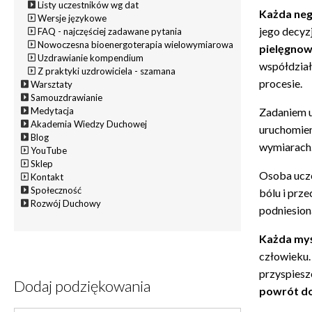
Listy uczestników wg dat
Każda neg
Wersje językowe
jego decyz
FAQ - najczęściej zadawane pytania
Nowoczesna bioenergoterapia wielowymiarowa
pielęgnow
Uzdrawianie kompendium
współdział
Z praktyki uzdrowiciela - szamana
procesie.
Warsztaty
Samouzdrawianie
Medytacja
Zadaniem u
Akademia Wiedzy Duchowej
uruchomien
Blog
wymiarach
YouTube
Sklep
Osoba ucze
Kontakt
Społeczność
bólu i prz
Rozwój Duchowy
podniesion
Każda myś
człowieku.
przyspiesz
Dodaj podziękowania
powrót d