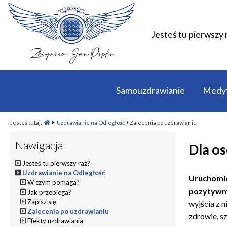
Jesteś tu pierwszy 
Samouzdrawianie
Medyt
Jesteś tutaj:
Uzdrawianie na Odległość
Zalecenia po uzdrawianiu
Nawigacja
Dla o
Jesteś tu pierwszy raz?
Uzdrawianie na Odległość
Uruchomie
W czym pomaga?
pozytywn
Jak przebiega?
Zapisz się
wyjścia z n
Zalecenia po uzdrawianiu
zdrowie, sz
Efekty uzdrawiania