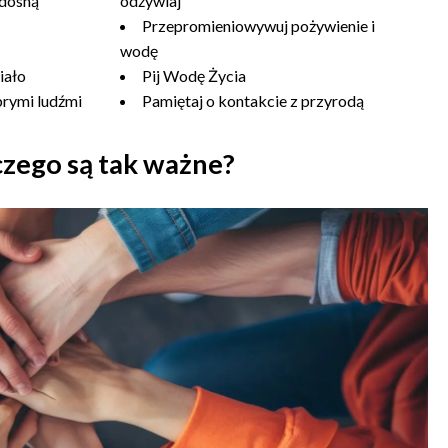
adosną
odżywiaj
Przepromieniowywuj pożywienie i
wodę
iało
Pij Wodę Życia
brymi ludźmi
Pamiętaj o kontakcie z przyrodą
czego są tak ważne?