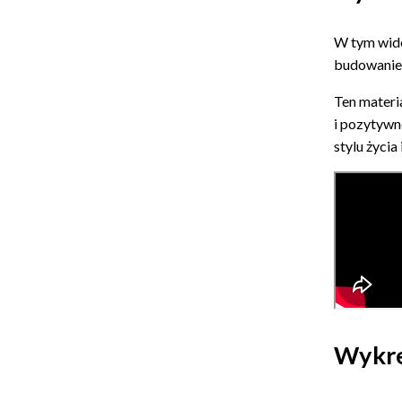
W tym wid
budowanie
Ten materia
i pozytywn
stylu życia
Wykre