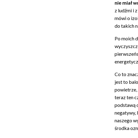
nie miał w
z ludźmi i
mówi o izo
do takich n
Po moich d
wyczyszczo
pierwszeńs
energetycz
Co to znac
jest to ba
powietrze,
teraz ten c
podstawą o
negatywy, 
naszego wy
środka ozn