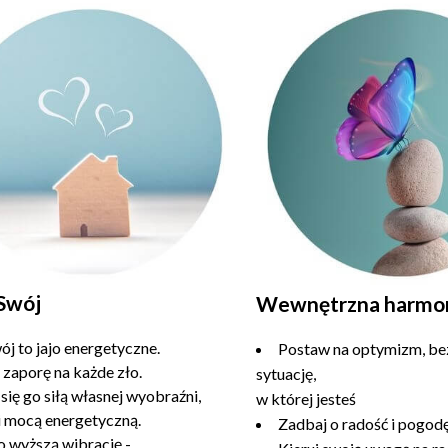
Swój
Wewnętrzna harmo
j to jajo energetyczne.
Postaw na optymizm, be
 zaporę na każde zło.
sytuację,
się go siłą własnej wyobraźni,
w której jesteś
i mocą energetyczną.
Zadbaj o radość i pogod
o wyższą wibrację -