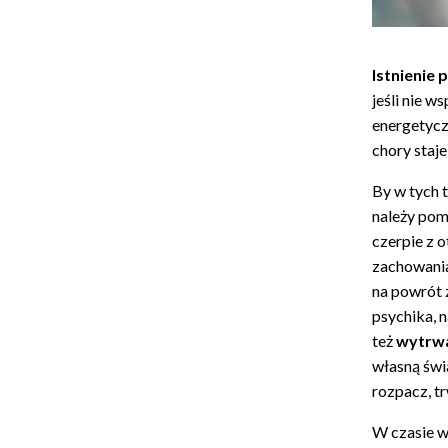
Istnienie 
jeśli nie w
energetycz
chory staje
By w tych 
należy po
czerpie z o
zachowania
na powrót 
psychika, 
też
wytrwa
własną świ
rozpacz, t
W czasie w