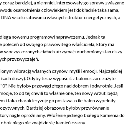
 coraz bardziej, a nie mniej, interesowały go sprawy związane
 powodu osamotnienia człowiekiem jest dokładnie taka sama,
go DNA w celu ratowania własnych struktur energetycznych, a
a podlega nowemu programowi naprawczemu. Jednak ta
ie poleceń od swojego prawowitego właściciela, który ma
n w oczyszczonych ciałach utrzymać uruchomiony stan ciszy
rych przyzwyczajeń.
ionym wibracją własnych czynów: myśli i emocji. Najczęściej
pisach duszy). Gdyby teraz wypuścić z balonu szare zużyte
"0". Nie byłoby przewagi złego nad dobrem i odwrotnie. Jeśli
ocje, to od tej chwili to właśnie one, ten nowy wrzut, będą
m i taka charakteryzuje go postawa, o ile balon wypełniły
ub pozytywnych. Bardziej obrazowe byłoby przyrównanie
tóry nagle opróżniamy. Włożenie jednego białego kamienia do
obok niego nie znajdzie się kamień czarny.