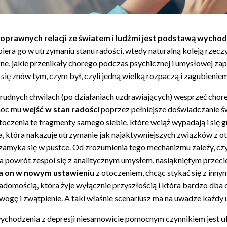
poprawnych relacji ze światem i ludźmi jest podstawą wychodz
spiera go w utrzymaniu stanu radości, wtedy naturalną koleją rzec
ne, jakie przenikały chorego podczas psychicznej i umysłowej z
 się znów tym, czym był, czyli jedną wielką rozpaczą i zagubieniem
trudnych chwilach (po działaniach uzdrawiających) wesprzeć cho
móc mu
wejść w stan radości
poprzez pełniejsze doświadczanie św
toczenia te fragmenty samego siebie, które wciąż wypadają i się g
, która nakazuje utrzymanie jak najaktywniejszych związków z 
zamyka się w pustce. Od zrozumienia tego mechanizmu zależy, czy 
na powrót zespoi się z analitycznym umysłem, nasiąkniętym przecie
 on w nowym ustawieniu
z otoczeniem, chcąc stykać się z inny
adomością, która żyje wyłącznie przyszłością i która bardzo dba o
rwogę i zwątpienie. A taki właśnie scenariusz ma na uwadze każdy 
ychodzenia z depresji niesamowicie pomocnym czynnikiem jest
u