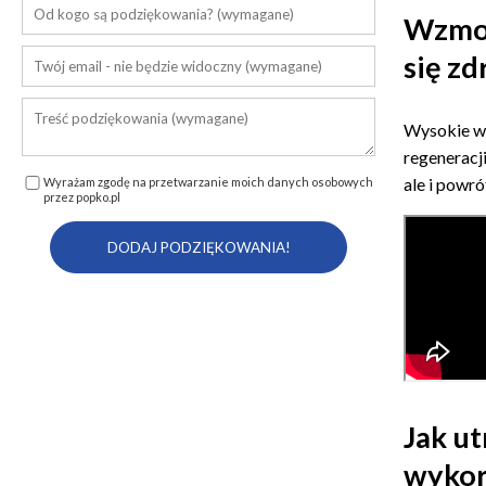
Wzmoc
się zd
Wysokie wi
regeneracj
ale i powr
Wyrażam zgodę na przetwarzanie moich danych osobowych
przez popko.pl
Jak u
wykor