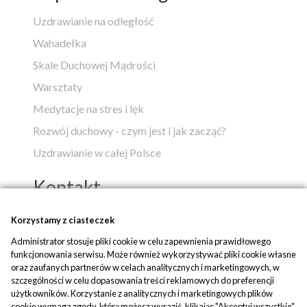
Uzdrawianie na odległość
Wahadełka
Skale Duchowej Mądrości
Warsztaty
Medytacje na stres i lęk
Rozwój duchowy - czym jest i jak zacząć?
Uzdrawianie w całej Polsce
Kontakt
Popko - Centrum Medytacji i Uzdrawiania
Korzystamy z ciasteczek
Administrator stosuje pliki cookie w celu zapewnienia prawidłowego
ul. Piaskowa 1
funkcjonowania serwisu. Może również wykorzystywać pliki cookie własne
42-700 Rusinowice
oraz zaufanych partnerów w celach analitycznych i marketingowych, w
szczególności w celu dopasowania treści reklamowych do preferencji
tel:
+48 509 580 042
użytkowników. Korzystanie z analitycznych i marketingowych plików
cookie wymaga zgody, którą możesz wyrazić, klikając "Akceptuj wszystkie".