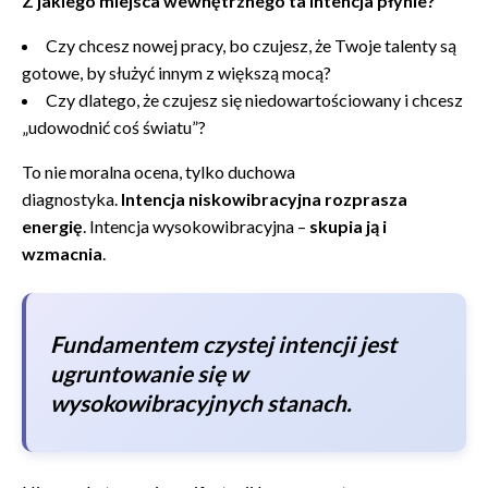
Z jakiego miejsca wewnętrznego ta intencja płynie?
Czy chcesz nowej pracy, bo czujesz, że Twoje talenty są
gotowe, by służyć innym z większą mocą?
Czy dlatego, że czujesz się niedowartościowany i chcesz
„udowodnić coś światu”?
To nie moralna ocena, tylko duchowa
diagnostyka.
Intencja niskowibracyjna rozprasza
energię
. Intencja wysokowibracyjna –
skupia ją i
wzmacnia
.
Fundamentem czystej intencji jest
ugruntowanie się w
wysokowibracyjnych stanach.