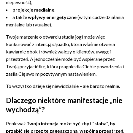
niepewność),
projekcje medialne
,
a także
wpływy energetyczne
(w tym cudze działania
mentalne lub rytualne).
Twoje marzenie o otwarciu studia jogi może więc
konkurować z intencją sąsiadki, która właśnie otwiera
kawiarnię obok i również walczy o klientów, uwagę i
przestrzeń. A jednocześnie może być wspierane przez
Twoją przyjaciółkę, która pragnie dla Ciebie powodzenia i
zasila Cię swoim pozytywnym nastawieniem.
To wszystko dzieje się niewidzialnie – ale bardzo realnie.
Dlaczego niektóre manifestacje „nie
wychodzą”?
Ponieważ
Twoja intencja może być zbyt "słaba", by
przebić się przez tę zagęszczoną, wspólną przestrzeń
.