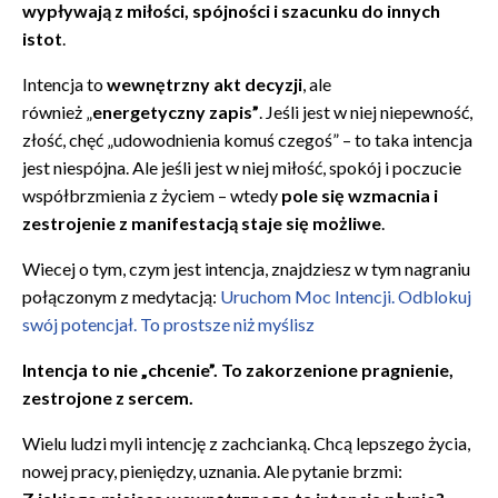
wypływają z miłości, spójności i szacunku do innych
istot
.
Intencja to
wewnętrzny akt decyzji
, ale
również „
energetyczny zapis”
. Jeśli jest w niej niepewność,
złość, chęć „udowodnienia komuś czegoś” – to taka intencja
jest niespójna. Ale jeśli jest w niej miłość, spokój i poczucie
współbrzmienia z życiem – wtedy
pole się wzmacnia i
zestrojenie z manifestacją staje się możliwe
.
Wiecej o tym, czym jest intencja, znajdziesz w tym nagraniu
połączonym z medytacją:
Uruchom Moc Intencji. Odblokuj
swój potencjał. To prostsze niż myślisz
Intencja to nie „chcenie”. To zakorzenione pragnienie,
zestrojone z sercem.
Wielu ludzi myli intencję z zachcianką. Chcą lepszego życia,
nowej pracy, pieniędzy, uznania. Ale pytanie brzmi: