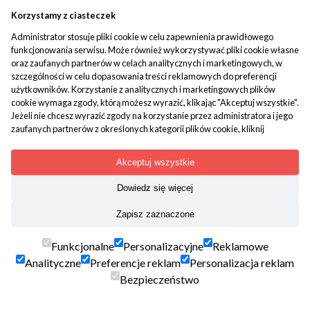
Manifestacja na kartce
Korzystamy z ciasteczek
Administrator stosuje pliki cookie w celu zapewnienia prawidłowego
Prosta metoda polegająca na zapisaniu celu w formie
funkcjonowania serwisu. Może również wykorzystywać pliki cookie własne
zdania dokonanego („Mam”, „Jest”, „Doświadczam”).
oraz zaufanych partnerów w celach analitycznych i marketingowych, w
szczególności w celu dopasowania treści reklamowych do preferencji
Pomaga w doprecyzowaniu intencji i zogniskowaniu energii.
użytkowników. Korzystanie z analitycznych i marketingowych plików
cookie wymaga zgody, którą możesz wyrazić, klikając "Akceptuj wszystkie".
Manifestacja pisemna (scripting)
Jeżeli nie chcesz wyrazić zgody na korzystanie przez administratora i jego
zaufanych partnerów z określonych kategorii plików cookie, kliknij
"Dowiedz się więcej" i zdecyduj o swoich preferencjach. Wyrażoną zgodę
Polega na tworzeniu opisu przyszłości tak, jakby już się
można wycofać w każdym momencie poprzez zmianę preferencji plików
wydarzyła. Mocniejsza od zwykłego pisania, bo działa na
Akceptuj wszystkie
cookie. Możliwość edycji zgód cookie znajdziesz w stopce strony pod
emocje i wzmacnia etap „uwierzenia”.
przyciskiem "Edytuj zgody cookie".
Dowiedz się więcej
Korzystanie z plików cookie we wskazanych powyżej celach związane jest z
Dziennik i zeszyt do manifestacji
Zapisz zaznaczone
przetwarzaniem Twoich danych osobowych. Więcej informacji o
korzystaniu z plików cookie uzyskasz w
polityce cookies
. Informacje o
przetwarzaniu Twoich danych osobowych znajdują się w
polityce
Funkcjonalne
Personalizacyjne
Reklamowe
Regularne zapiski pomagają mierzyć postępy, utrzymywać
prywatności
.
Analityczne
Preferencje reklam
Personalizacja reklam
spójność energetyczną i systematyczność. Wzmacniają
Bezpieczeństwo
również ciśnienie energetyczne wokół celu.