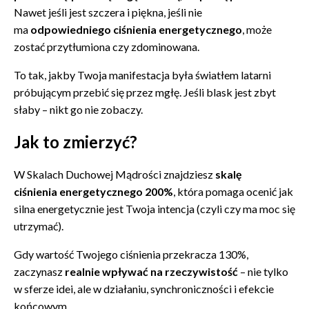
Nawet jeśli jest szczera i piękna, jeśli nie
ma
odpowiedniego ciśnienia energetycznego
, może
zostać przytłumiona czy zdominowana.
To tak, jakby Twoja manifestacja była światłem latarni
próbującym przebić się przez mgłę. Jeśli blask jest zbyt
słaby – nikt go nie zobaczy.
Jak to zmierzyć?
W Skalach Duchowej Mądrości znajdziesz
skalę
ciśnienia energetycznego 200%
, która pomaga ocenić jak
silna energetycznie jest Twoja intencja (czyli czy ma moc się
utrzymać).
Gdy wartość Twojego ciśnienia przekracza 130%,
zaczynasz
realnie wpływać na rzeczywistość
– nie tylko
w sferze idei, ale w działaniu, synchroniczności i efekcie
końcowym.