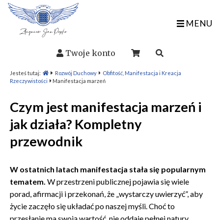
MENU
Twoje konto
Jesteś tutaj:
Rozwój Duchowy
Obfitość, Manifestacja i Kreacja
Rzeczywistości
Manifestacja marzeń
Czym jest manifestacja marzeń i
jak działa? Kompletny
przewodnik
W ostatnich latach manifestacja stała się popularnym
tematem.
W przestrzeni publicznej pojawia się wiele
porad, afirmacji i przekonań, że „wystarczy uwierzyć”, aby
życie zaczęło się układać po naszej myśli. Choć to
przesłanie ma swoją wartość, nie oddaje pełnej natury