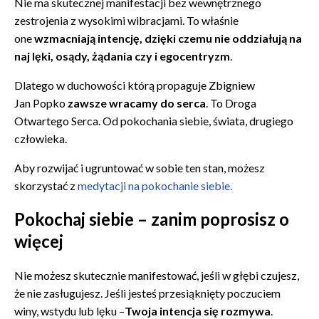
Nie ma skutecznej manifestacji bez wewnętrznego
zestrojenia z wysokimi wibracjami. To właśnie
one
wzmacniają intencję, dzięki czemu nie oddziałują na
naj lęki, osądy, żądania czy i egocentryzm
.
Dlatego w duchowości którą propaguje Zbigniew
Jan Popko
zawsze wracamy do serca
. To Droga
Otwartego Serca. Od pokochania siebie, świata, drugiego
człowieka.
Aby rozwijać i ugruntować w sobie ten stan, możesz
skorzystać z
medytacji na pokochanie siebie.
Pokochaj siebie – zanim poprosisz o
więcej
Nie możesz skutecznie manifestować, jeśli w głębi czujesz,
że nie zasługujesz. Jeśli jesteś przesiąknięty poczuciem
winy, wstydu lub lęku –
Twoja intencja się rozmywa
.