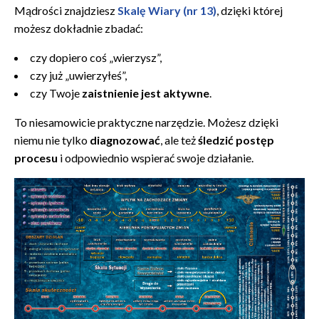
Mądrości znajdziesz
Skalę Wiary (nr 13)
, dzięki której
możesz dokładnie zbadać:
czy dopiero coś „wierzysz”,
czy już „uwierzyłeś”,
czy Twoje
zaistnienie jest aktywne
.
To niesamowicie praktyczne narzędzie. Możesz dzięki
niemu nie tylko
diagnozować
, ale też
śledzić postęp
procesu
i odpowiednio wspierać swoje działanie.