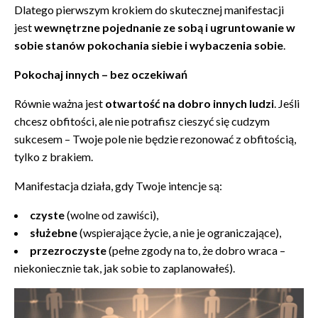
Dlatego pierwszym krokiem do skutecznej manifestacji
jest
wewnętrzne pojednanie ze sobą i ugruntowanie w
sobie stanów pokochania siebie i wybaczenia sobie
.
Pokochaj innych – bez oczekiwań
Równie ważna jest
otwartość na dobro innych ludzi
. Jeśli
chcesz obfitości, ale nie potrafisz cieszyć się cudzym
sukcesem – Twoje pole nie będzie rezonować z obfitością,
tylko z brakiem.
Manifestacja działa, gdy Twoje intencje są:
czyste
(wolne od zawiści),
służebne
(wspierające życie, a nie je ograniczające),
przezroczyste
(pełne zgody na to, że dobro wraca –
niekoniecznie tak, jak sobie to zaplanowałeś).