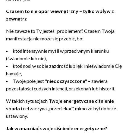
Czasem to nie opór wewnętrzny – tylko wpływ z
zewnątrz
Nie zawsze to Ty jesteś „problemem”. Czasem Twoja
manifestacja nie może się przebić, bo:
ktoś intensywnie myśli w przeciwnym kierunku
(świadomie lub nie),
ktoś nosi w sobie zazdrość lub lęk i nieświadomie Cię
hamuje,
Twoje pole jest "
niedoczyszczone"
– zawiera
pozostałości cudzych intencji, przekonań lub historii.
W takich sytuacjach
Twoje energetyczne ciśnienie
spada
i cel zaczyna „przeciekać”, mimo że był dobrze
ustawiony.
Jak wzmacniać swoje ciśnienie energetyczne?