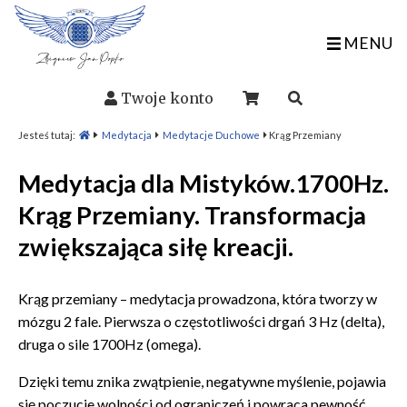
MENU
Twoje konto
Jesteś tutaj:
Medytacja
Medytacje Duchowe
Krąg Przemiany
Medytacja dla Mistyków.1700Hz.
Krąg Przemiany. Transformacja
zwiększająca siłę kreacji.
Krąg przemiany – medytacja prowadzona, która tworzy w
mózgu 2 fale. Pierwsza o częstotliwości drgań 3 Hz (delta),
druga o sile 1700Hz (omega).
Dzięki temu znika zwątpienie, negatywne myślenie, pojawia
się poczucie wolności od ograniczeń i powraca pewność