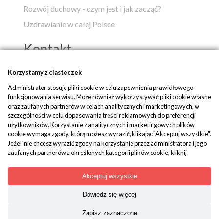
Rozwój duchowy - czym jest i jak zacząć?
Uzdrawianie w całej Polsce
Kontakt
Popko - Centrum Medytacji i Uzdrawiania
Korzystamy z ciasteczek
Administrator stosuje pliki cookie w celu zapewnienia prawidłowego
ul. Piaskowa 1
funkcjonowania serwisu. Może również wykorzystywać pliki cookie własne
42-700 Rusinowice
oraz zaufanych partnerów w celach analitycznych i marketingowych, w
szczególności w celu dopasowania treści reklamowych do preferencji
tel:
+48 509 580 042
użytkowników. Korzystanie z analitycznych i marketingowych plików
mail:
biuro@popko.pl
cookie wymaga zgody, którą możesz wyrazić, klikając "Akceptuj wszystkie".
Jeżeli nie chcesz wyrazić zgody na korzystanie przez administratora i jego
zaufanych partnerów z określonych kategorii plików cookie, kliknij
Media społecznościowe:
"Dowiedz się więcej" i zdecyduj o swoich preferencjach. Wyrażoną zgodę
YouTube
|
Facebook
|
Instagram
można wycofać w każdym momencie poprzez zmianę preferencji plików
Akceptuj wszystkie
cookie. Możliwość edycji zgód cookie znajdziesz w stopce strony pod
przyciskiem "Edytuj zgody cookie".
Dowiedz się więcej
Korzystanie z plików cookie we wskazanych powyżej celach związane jest z
Treści mają charakter paramedyczny. Nie zastępują porady
Zapisz zaznaczone
przetwarzaniem Twoich danych osobowych. Więcej informacji o
lekarskiej. Kopiowanie i rozpowszechnianie materiałów