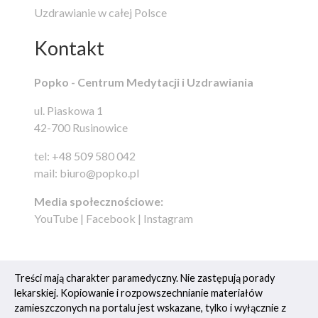
Uzdrawianie w całej Polsce
Kontakt
Popko - Centrum Medytacji i Uzdrawiania
ul. Piaskowa 1
42-700 Rusinowice
tel:
+48 509 580 042
mail:
biuro@popko.pl
Media społecznościowe:
YouTube
|
Facebook
|
Instagram
Treści mają charakter paramedyczny. Nie zastępują porady
lekarskiej. Kopiowanie i rozpowszechnianie materiałów
zamieszczonych na portalu jest wskazane, tylko i wyłącznie z