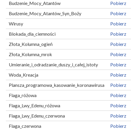
Budzenie_Mocy_Atantów
Pobierz
Budzenie_Mocy_Atantów_Syn_Boży
Pobierz
Wirusy
Pobierz
Blokada_dla_ciemności
Pobierz
Złota_Kolumna_ogień
Pobierz
Złota_Kolumna_mrok
Pobierz
Umieranie_i_odradzanie_duszy_i_całej_istoty
Pobierz
Woda_Kreacja
Pobierz
Plansza_programowa_kasowanie_koronawirusa
Pobierz
Flaga_różowa
Pobierz
Flaga_Lwy_Edenu_różowa
Pobierz
Flaga_Lwy_Edenu_czerwona
Pobierz
Flaga_czerwona
Pobierz