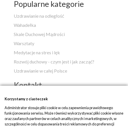
Popularne kategorie
Uzdrawianie na odległość
Wahadełka
Skale Duchowej Mądrości
Warsztaty
Medytacje na stres i lęk
Rozwój duchowy - czym jest i jak zacząć?
Uzdrawianie w całej Polsce
Kontakt
Popko - Centrum Medytacji i Uzdrawiania
Korzystamy z ciasteczek
Administrator stosuje pliki cookie w celu zapewnienia prawidłowego
ul. Piaskowa 1
funkcjonowania serwisu. Może również wykorzystywać pliki cookie własne
42-700 Rusinowice
oraz zaufanych partnerów w celach analitycznych i marketingowych, w
szczególności w celu dopasowania treści reklamowych do preferencji