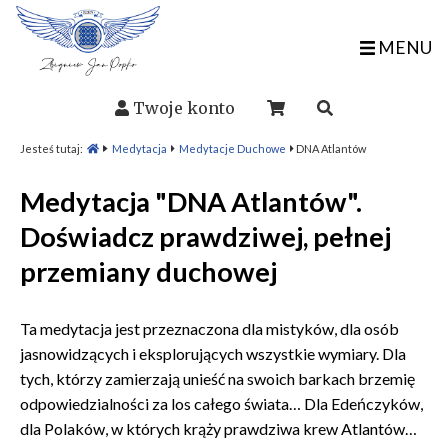
MENU
Twoje konto
Jesteś tutaj:
Medytacja
Medytacje Duchowe
DNA Atlantów
Medytacja "DNA Atlantów".
Doświadcz prawdziwej, pełnej
przemiany duchowej
Ta medytacja jest przeznaczona dla mistyków, dla osób
jasnowidzących i eksplorujących wszystkie wymiary. Dla
tych, którzy zamierzają unieść na swoich barkach brzemię
odpowiedzialności za los całego świata… Dla Edeńczyków,
dla Polaków, w których krąży prawdziwa krew Atlantów…