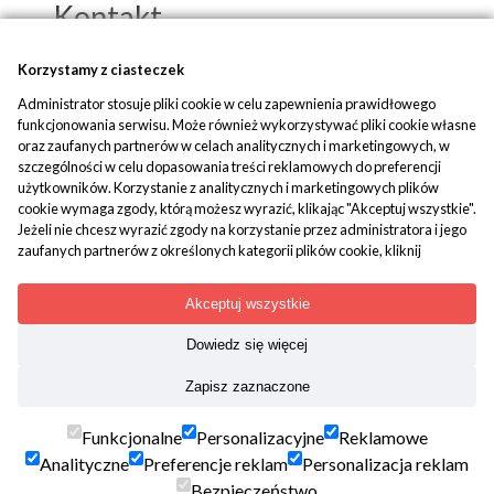
Kontakt
Popko - Centrum Medytacji i Uzdrawiania
Korzystamy z ciasteczek
Administrator stosuje pliki cookie w celu zapewnienia prawidłowego
ul. Piaskowa 1
funkcjonowania serwisu. Może również wykorzystywać pliki cookie własne
42-700 Rusinowice
oraz zaufanych partnerów w celach analitycznych i marketingowych, w
szczególności w celu dopasowania treści reklamowych do preferencji
tel:
+48 509 580 042
użytkowników. Korzystanie z analitycznych i marketingowych plików
mail:
biuro@popko.pl
cookie wymaga zgody, którą możesz wyrazić, klikając "Akceptuj wszystkie".
Jeżeli nie chcesz wyrazić zgody na korzystanie przez administratora i jego
zaufanych partnerów z określonych kategorii plików cookie, kliknij
Media społecznościowe:
"Dowiedz się więcej" i zdecyduj o swoich preferencjach. Wyrażoną zgodę
YouTube
|
Facebook
|
Instagram
można wycofać w każdym momencie poprzez zmianę preferencji plików
Akceptuj wszystkie
cookie. Możliwość edycji zgód cookie znajdziesz w stopce strony pod
przyciskiem "Edytuj zgody cookie".
Dowiedz się więcej
Korzystanie z plików cookie we wskazanych powyżej celach związane jest z
Treści mają charakter paramedyczny. Nie zastępują porady
Zapisz zaznaczone
przetwarzaniem Twoich danych osobowych. Więcej informacji o
lekarskiej. Kopiowanie i rozpowszechnianie materiałów
korzystaniu z plików cookie uzyskasz w
polityce cookies
. Informacje o
zamieszczonych na portalu jest wskazane, tylko i wyłącznie z
przetwarzaniu Twoich danych osobowych znajdują się w
polityce
Funkcjonalne
Personalizacyjne
Reklamowe
podaniem aktywnego linka popko.pl jako źródła. Nazwa serwisu,
prywatności
.
Analityczne
Preferencje reklam
Personalizacja reklam
jego koncepcja, wygląd graficzny, oprogramowanie oraz baza
Bezpieczeństwo
danych podlegają ochronie prawnej.