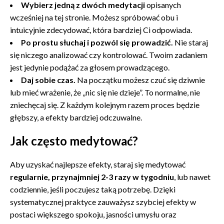
Wybierz jedną z dwóch medytacji
opisanych
wcześniej na tej stronie. Możesz spróbować obu i
intuicyjnie zdecydować, która bardziej Ci odpowiada.
Po prostu słuchaj i pozwól się prowadzić.
Nie staraj
się niczego analizować czy kontrolować. Twoim zadaniem
jest jedynie podążać za głosem prowadzącego.
Daj sobie czas.
Na początku możesz czuć się dziwnie
lub mieć wrażenie, że „nic się nie dzieje”. To normalne, nie
zniechęcaj się. Z każdym kolejnym razem proces będzie
głębszy, a efekty bardziej odczuwalne.
Jak często medytować?
Aby uzyskać najlepsze efekty, staraj się medytować
regularnie, przynajmniej 2-3 razy w tygodniu
, lub nawet
codziennie, jeśli poczujesz taką potrzebę. Dzięki
systematycznej praktyce zauważysz szybciej efekty w
postaci większego spokoju, jasności umysłu oraz