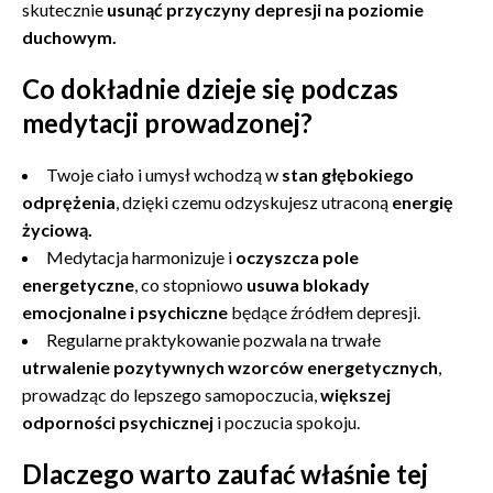
skutecznie
usunąć przyczyny depresji na poziomie
duchowym.
Co dokładnie dzieje się podczas
medytacji prowadzonej?
Twoje ciało i umysł wchodzą w
stan głębokiego
odprężenia
, dzięki czemu odzyskujesz utraconą
energię
życiową.
Medytacja harmonizuje i
oczyszcza pole
energetyczne
, co stopniowo
usuwa blokady
emocjonalne i psychiczne
będące źródłem depresji.
Regularne praktykowanie pozwala na trwałe
utrwalenie pozytywnych wzorców energetycznych
,
prowadząc do lepszego samopoczucia,
większej
odporności psychicznej
i poczucia spokoju.
Dlaczego warto zaufać właśnie tej