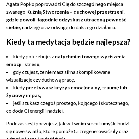
Agata Popko poprowadzi Cię do szczególnego miejsca
zwanego
Kuźnią Stworzenia
– duchowej przestrzeni,
gdzie powoli, łagodnie odzyskasz utraconą pewność
siebie,
nadzieję oraz odwagę do dalszego działania.
Kiedy ta medytacja będzie najlepsza?
kiedy potrzebujesz
natychmiastowego wyciszenia
emocji i stresu,
gdy czujesz, że nie masz sił na skomplikowane
wizualizacje czy duchową pracę,
kiedy
przeżywasz kryzys emocjonalny, traumę lub
życiowy impas,
jeśli szukasz czegoś prostego, kojącego i skutecznego,
co doda Ci energii i nadziei.
Podczas sesji poczujesz, jak w Twoim sercu i umyśle budzi
się nowe światło, które pomoże Ci zregenerować siły oraz
odzyskać sens i radość życia.