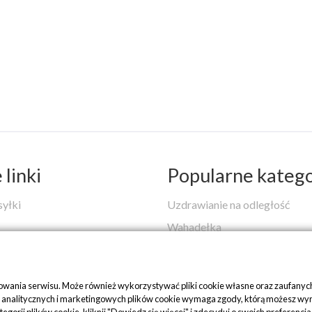
linki
Popularne katego
syłki
Uzdrawianie na odległość
Wahadełka
Skale Duchowej Mądrości
 i zwroty
Warsztaty
nowania serwisu. Może również wykorzystywać pliki cookie własne oraz zaufanych
Medytacje na stres i lęk
nalitycznych i marketingowych plików cookie wymaga zgody, którą możesz wyrazić