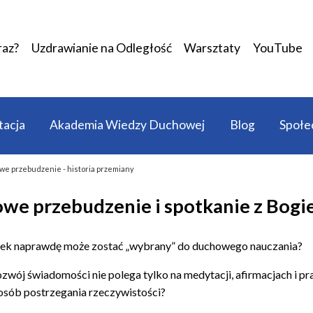
raz?
Uzdrawianie na Odległość
Warsztaty
YouTube
acja
Akademia Wiedzy Duchowej
Blog
Społe
e przebudzenie - historia przemiany
we przebudzenie i spotkanie z Bogiem
iek naprawdę może zostać „wybrany” do duchowego nauczania?
rozwój świadomości nie polega tylko na medytacji, afirmacjach i pr
osób postrzegania rzeczywistości?