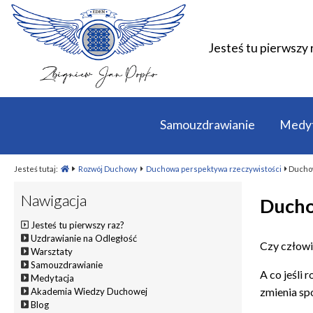
Jesteś tu pierwszy 
Samouzdrawianie
Medyt
Jesteś tutaj:
Rozwój Duchowy
Duchowa perspektywa rzeczywistości
Duchow
Nawigacja
Ducho
Jesteś tu pierwszy raz?
Uzdrawianie na Odległość
Czy człow
Warsztaty
Samouzdrawianie
A co jeśli 
Medytacja
zmienia sp
Akademia Wiedzy Duchowej
Blog