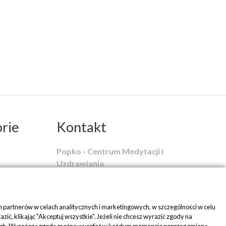
rie
Kontakt
Popko - Centrum Medytacji i
Uzdrawiania
ul. Piaskowa 1
42-700 Rusinowice
 partnerów w celach analitycznych i marketingowych, w szczególności w celu
tel:
+48 509 580 042
, klikając "Akceptuj wszystkie". Jeżeli nie chcesz wyrazić zgody na