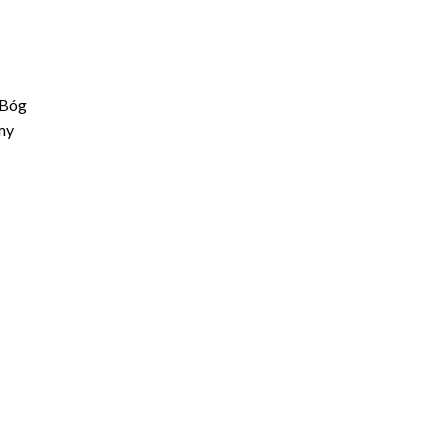
 Bóg
my