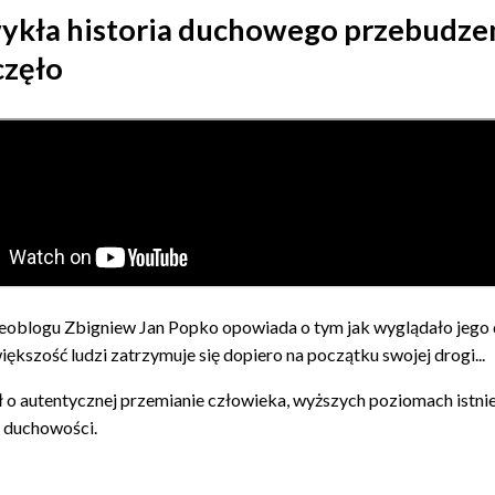
ykła historia duchowego przebudzen
częło
oblogu Zbigniew Jan Popko opowiada o tym jak wyglądało jego
ększość ludzi zatrzymuje się dopiero na początku swojej drogi...
ł o autentycznej przemianie człowieka, wyższych poziomach istni
 duchowości.