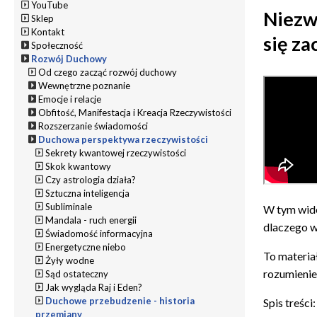
YouTube
Niezw
Sklep
Kontakt
się za
Społeczność
Rozwój Duchowy
Od czego zacząć rozwój duchowy
Wewnętrzne poznanie
Emocje i relacje
Obfitość, Manifestacja i Kreacja Rzeczywistości
Rozszerzanie świadomości
Duchowa perspektywa rzeczywistości
Sekrety kwantowej rzeczywistości
Skok kwantowy
Czy astrologia działa?
Sztuczna inteligencja
Subliminale
W tym wide
Mandala - ruch energii
dlaczego wi
Świadomość informacyjna
Energetyczne niebo
To materia
Żyły wodne
rozumienie
Sąd ostateczny
Jak wygląda Raj i Eden?
Duchowe przebudzenie - historia
Spis treści:
przemiany