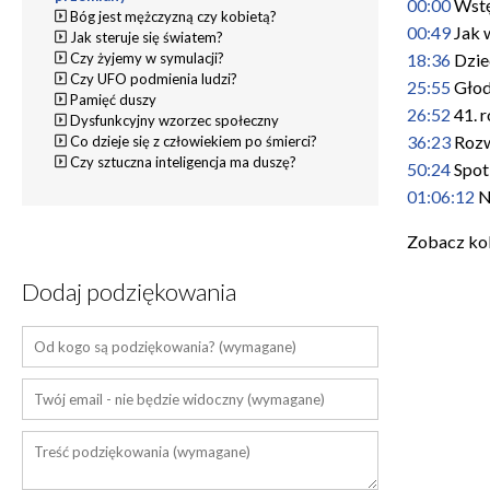
00:00
Wst
Bóg jest mężczyzną czy kobietą?
00:49
Jak 
Jak steruje się światem?
18:36
Dzie
Czy żyjemy w symulacji?
Czy UFO podmienia ludzi?
25:55
Głod
Pamięć duszy
26:52
41. r
Dysfunkcyjny wzorzec społeczny
36:23
Rozw
Co dzieje się z człowiekiem po śmierci?
Czy sztuczna inteligencja ma duszę?
50:24
Spot
01:06:12
N
Zobacz kol
Dodaj podziękowania