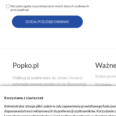
Wyrażam zgodę na przetwarzanie moich danych osobowych
przez popko.pl
Popko.pl
Ważne 
Status prze
Odkryj w sobie moc
do zmian i kreacji
własnego wymarzonego życia.
Skorzystaj
Dostawa
z autorskich narzędzi i usług mistrza
Regulamin
duchowego
Zbigniewa Jana Popko
,
Korzystamy z ciasteczek
Reklamacje
pomagających w drodze ku uzdrowieniu i
Administrator stosuje pliki cookie w celu zapewnienia prawidłowego funkcjo
pełni szczęścia, które możesz nabyć w
Płatności
dopasowania treści reklamowych do preferencji użytkowników. Korzystanie z a
naszym sklepie.