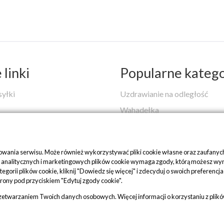
linki
Popularne katego
syłki
Uzdrawianie na odległość
Wahadełka
Skale Duchowej Mądrości
 i zwroty
Warsztaty
nowania serwisu. Może również wykorzystywać pliki cookie własne oraz zaufanych
Medytacje na stres i lęk
nalitycznych i marketingowych plików cookie wymaga zgody, którą możesz wyrazić
kategorii plików cookie, kliknij "Dowiedz się więcej" i zdecyduj o swoich pref
dy cookie
Rozwój duchowy - czym jest i 
trony pod przyciskiem "Edytuj zgody cookie".
Uzdrawianie w całej Polsce
rzetwarzaniem Twoich danych osobowych. Więcej informacji o korzystaniu z plik