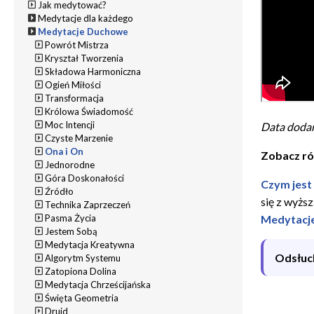
Jak medytować?
Medytacje dla każdego
Medytacje Duchowe
Powrót Mistrza
Kryształ Tworzenia
Składowa Harmoniczna
Ogień Miłości
Transformacja
Królowa Świadomość
Moc Intencji
Data dodan
Czyste Marzenie
Ona i On
Zobacz ró
Jednorodne
Góra Doskonałości
Czym jest
Źródło
się z wyżs
Technika Zaprzeczeń
Pasma Życia
Medytacj
Jestem Sobą
Medytacja Kreatywna
Odsłuch
Algorytm Systemu
Zatopiona Dolina
Medytacja Chrześcijańska
Święta Geometria
Druid