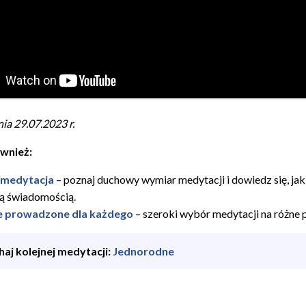
ia 29.07.2023 r.
wnież:
 medytacja
– poznaj duchowy wymiar medytacji i dowiedz się, 
zą świadomością.
e prowadzone dla każdego
– szeroki wybór medytacji na różne 
aj kolejnej medytacji:
Jednorodne