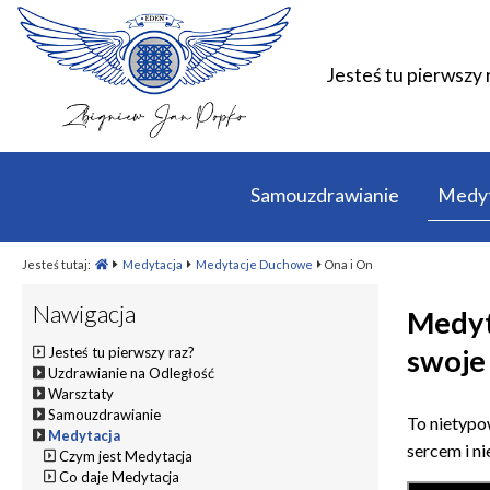
Jesteś tu pierwszy 
Samouzdrawianie
Medyt
Jesteś tutaj:
Medytacja
Medytacje Duchowe
Ona i On
Nawigacja
Medyta
swoje
Jesteś tu pierwszy raz?
Uzdrawianie na Odległość
Warsztaty
Samouzdrawianie
To nietypo
Medytacja
sercem i n
Czym jest Medytacja
Co daje Medytacja