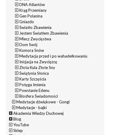
DNA Atlantów
Krąg Przemiany
Gen Polanina
Gniazdo
Światło Zbawienia
Jestem Światłem Zbawienia
Miecz Zwycięstwa
Dom Swój
Komora Snów
Medytacja przed i po wahadełkowaniu
Inicjacja na Zwycięzcę
Złota Kula Złote Sny
Świątynia Słońca
Karty Szczęścia
Potęga Imienia
Powstanie Edenu
Biosfera Świadomości
Medytacje dźwiękowe - Gongi
Medytacje - bajki
Akademia Wiedzy Duchowej
Blog
YouTube
Sklep