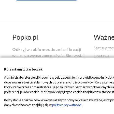
Popko.pl
Ważne 
Status prze
Odkryj w sobie moc
do zmian i kreacji
własnego wymarzonego życia.
Skorzystaj
Dostawa
z autorskich narzędzi i usług mistrza
Regulamin
duchowego
Zbigniewa Jana Popko
,
Korzystamy z ciasteczek
Reklamacje
pomagających w drodze ku uzdrowieniu i
Administrator stosuje pliki cookie w celu zapewnienia prawidłowego funkcjo
pełni szczęścia, które możesz nabyć w
Płatności
dopasowania treści reklamowych do preferencji użytkowników. Korzystanie z a
naszym sklepie.
korzystanie przez administratora i jego zaufanych partnerów z określonych 
Edytuj zgo
preferencji plików cookie. Możliwość edycji zgód cookie znajdziesz w stopce s
Korzystanie z plików cookie we wskazanych powyżej celach związane jest z p
danych osobowych znajdują się w
polityce prywatności
.