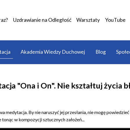
raz?
Uzdrawianie na Odległość
Warsztaty
YouTube
acja
Akademia Wiedzy Duchowej
Blog
Społe
cja "Ona i On". Nie kształtuj życia
wa medytacja. By nie naruszyć jej przesłania, nie mogę powiedzieć
ie tonąc w kompozycji sztucznych założeń...