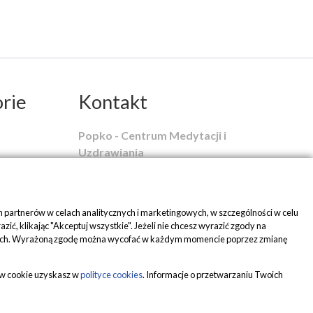
rie
Kontakt
Popko - Centrum Medytacji i
Uzdrawiania
ul. Piaskowa 1
42-700 Rusinowice
 partnerów w celach analitycznych i marketingowych, w szczególności w celu
tel:
+48 509 580 042
, klikając "Akceptuj wszystkie". Jeżeli nie chcesz wyrazić zgody na
erencjach. Wyrażoną zgodę można wycofać w każdym momencie poprzez zmianę
mail:
biuro@popko.pl
jak zacząć?
Media społecznościowe:
ów cookie uzyskasz w
polityce cookies
. Informacje o przetwarzaniu Twoich
YouTube
|
Facebook
|
Instagram