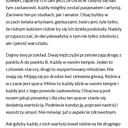
dźwięki, zapachy i co tam jeszcze chcecie. Gdyby się nad
tym zastanowić, każdy mógłby zostać pasjonatem i artystą.
Zarówno ten po studiach, jak i amator. Obaj byliby w
oczach świata artystami, geniuszami, twórcami, tyle tylko,
że różnym ludziom różnie by się ich dzieła podobały. Należy
przypuszczać, że decydowałyby o tym nie tylko zdolności,
ale i jakość warsztatu.
Dajmy inny przykład. Dwaj mężczyźni przemierzają drogę z
punktu A do punktu B. Każdy w swoim tempie. Jeden to
człowiek starszy, drugi to wysportowany młodzian. Nie
znają się. Mijają się po drodze bez skinienia głową. Różnica
w czasie jest spora. Mimo to każdy idzie w swoim tempie i
każdy jest z tego powodu zadowolony. Obaj nucą pod
nosem jakąś piosenkę i dla obu ten spacer stanie się
dodatnią wartością. Podniesie kondycję, poprawi nastrój i
wyostrzy umysł. Nie mówiąc już o aspekcie zdrowotnym.
Ale gdyby każdy z nich wartościował siebie na tle drugiego