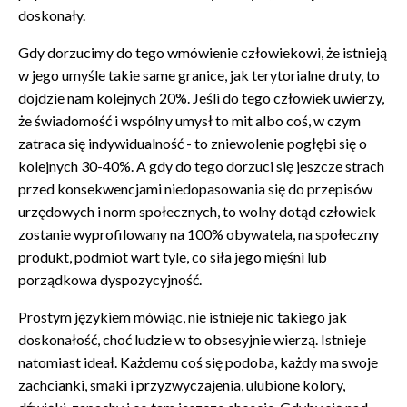
doskonały.
Gdy dorzucimy do tego wmówienie człowiekowi, że istnieją
w jego umyśle takie same granice, jak terytorialne druty, to
dojdzie nam kolejnych 20%. Jeśli do tego człowiek uwierzy,
że świadomość i wspólny umysł to mit albo coś, w czym
zatraca się indywidualność - to zniewolenie pogłębi się o
kolejnych 30-40%. A gdy do tego dorzuci się jeszcze strach
przed konsekwencjami niedopasowania się do przepisów
urzędowych i norm społecznych, to wolny dotąd człowiek
zostanie wyprofilowany na 100% obywatela, na społeczny
produkt, podmiot wart tyle, co siła jego mięśni lub
porządkowa dyspozycyjność.
Prostym językiem mówiąc, nie istnieje nic takiego jak
doskonałość, choć ludzie w to obsesyjnie wierzą. Istnieje
natomiast ideał. Każdemu coś się podoba, każdy ma swoje
zachcianki, smaki i przyzwyczajenia, ulubione kolory,