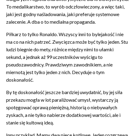
To medalikarstwo, to wyrób odczłowieczony, a więc taki,
jaki jest godny naśladowania, jaki preferuje systemowe
zalecenie. A dba o to medialna propaganda.
Piłkarz to tylko Ronaldo. Wszyscy inni to bylejakość i nie
ma co na nich patrzeć. Zwycięzca może być tylko jeden. Stu
ludzi biegnie do mety, różnice między nimi to ułamki
sekund, a jednak aż 99 uczestników wyścigu to
pseudozawodnicy. Prawdziwym zawodnikiem, a nie
miernotą jest tylko jeden z nich. Decyduje o tym
doskonałość.
By tę doskonałość jeszcze bardziej uwydatnić, by jej siła
przekazu mogła w lot paraliżować umysł, wystarczy ją
spotęgować oprawą pieniężną, historią o niebywałych
zyskach, a nie tylko nabierze dodatkowej wartości, ale i
stanie się kultową ideą.
Inny przykład. Mamy dwa piece kotłowe. Jeden rozgrzewa