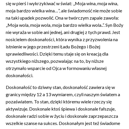
się w pierś i wykrzykiwać w świat: „Moja wina, moja wina,
moja bardzo wielka wina…”, ale świadomość nie może sobie
na taki upadek pozwolić. Ona w twórczym zapale zawoła:
„Moja wola, moja wola, moja bardzo wielka wola..”. Syn Boży
nie wyraża w sobie ani jednej, ani drugiej z tych prawd. Jest
nosicielem doskonałości, która wynika z przyzwolenia na
istnienie w jego przestrzeni Ładu Bożego i Bożej
sprawiedliwości. Dzięki temu staje się on kreacją dla
wszystkiego niższego, pozwalając na to, by niższe
otrzymało wsparcie od Ojca w formowaniu własnej
doskonałości.
Doskonałość to dziwny stan, doskonałość zawiera się w
granicy między 12 a 13 wymiarem, czyli naszym światem a
pozaświatem. To stan, dzięki któremu wiele rzeczy się
aktywizuje. Doskonale ktoś śpiewa i doskonale fałszuje,
doskonale radzi sobie w życiu i doskonale zaprzepaszcza
wszelkie szanse na sukces. Doskonałym jest też świadome