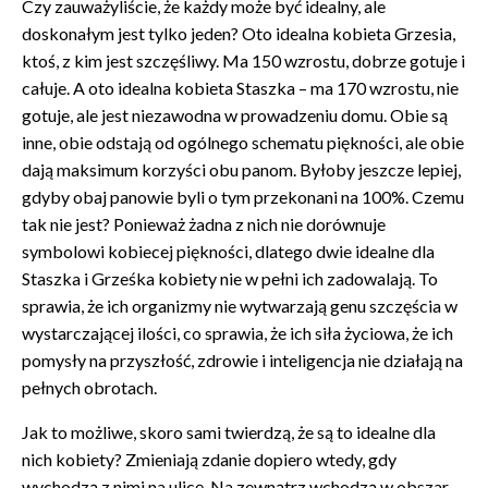
Czy zauważyliście, że każdy może być idealny, ale
doskonałym jest tylko jeden? Oto idealna kobieta Grzesia,
ktoś, z kim jest szczęśliwy. Ma 150 wzrostu, dobrze gotuje i
całuje. A oto idealna kobieta Staszka – ma 170 wzrostu, nie
gotuje, ale jest niezawodna w prowadzeniu domu. Obie są
inne, obie odstają od ogólnego schematu piękności, ale obie
dają maksimum korzyści obu panom. Byłoby jeszcze lepiej,
gdyby obaj panowie byli o tym przekonani na 100%. Czemu
tak nie jest? Ponieważ żadna z nich nie dorównuje
symbolowi kobiecej piękności, dlatego dwie idealne dla
Staszka i Grześka kobiety nie w pełni ich zadowalają. To
sprawia, że ich organizmy nie wytwarzają genu szczęścia w
wystarczającej ilości, co sprawia, że ich siła życiowa, że ich
pomysły na przyszłość, zdrowie i inteligencja nie działają na
pełnych obrotach.
Jak to możliwe, skoro sami twierdzą, że są to idealne dla
nich kobiety? Zmieniają zdanie dopiero wtedy, gdy
wychodzą z nimi na ulicę. Na zewnątrz wchodzą w obszar