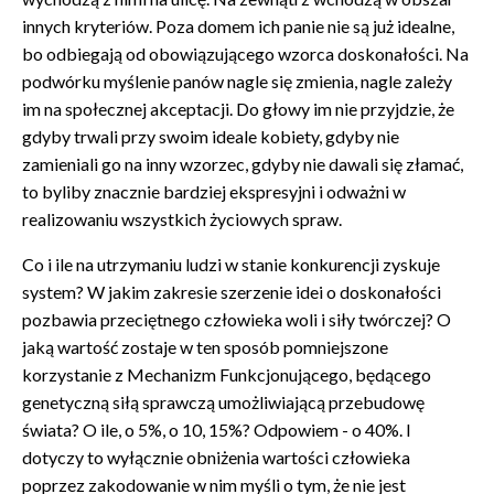
innych kryteriów. Poza domem ich panie nie są już idealne,
bo odbiegają od obowiązującego wzorca doskonałości. Na
podwórku myślenie panów nagle się zmienia, nagle zależy
im na społecznej akceptacji. Do głowy im nie przyjdzie, że
gdyby trwali przy swoim ideale kobiety, gdyby nie
zamieniali go na inny wzorzec, gdyby nie dawali się złamać,
to byliby znacznie bardziej ekspresyjni i odważni w
realizowaniu wszystkich życiowych spraw.
Co i ile na utrzymaniu ludzi w stanie konkurencji zyskuje
system? W jakim zakresie szerzenie idei o doskonałości
pozbawia przeciętnego człowieka woli i siły twórczej? O
jaką wartość zostaje w ten sposób pomniejszone
korzystanie z Mechanizm Funkcjonującego, będącego
genetyczną siłą sprawczą umożliwiającą przebudowę
świata? O ile, o 5%, o 10, 15%? Odpowiem - o 40%. I
dotyczy to wyłącznie obniżenia wartości człowieka
poprzez zakodowanie w nim myśli o tym, że nie jest