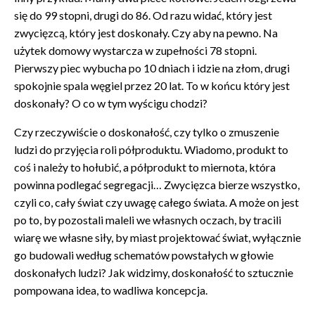
się do 99 stopni, drugi do 86. Od razu widać, który jest
zwycięzcą, który jest doskonały. Czy aby na pewno. Na
użytek domowy wystarcza w zupełności 78 stopni.
Pierwszy piec wybucha po 10 dniach i idzie na złom, drugi
spokojnie spala węgiel przez 20 lat. To w końcu który jest
doskonały? O co w tym wyścigu chodzi?
Czy rzeczywiście o doskonałość, czy tylko o zmuszenie
ludzi do przyjęcia roli półproduktu. Wiadomo, produkt to
coś i należy to hołubić, a półprodukt to miernota, która
powinna podlegać segregacji… Zwycięzca bierze wszystko,
czyli co, cały świat czy uwagę całego świata. A może on jest
po to, by pozostali maleli we własnych oczach, by tracili
wiarę we własne siły, by miast projektować świat, wyłącznie
go budowali według schematów powstałych w głowie
doskonałych ludzi? Jak widzimy, doskonałość to sztucznie
pompowana idea, to wadliwa koncepcja.