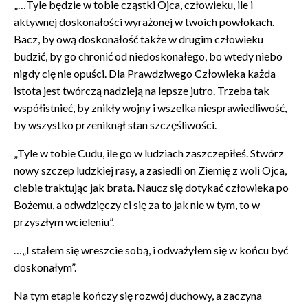
„…Tyle będzie w tobie cząstki Ojca, człowieku, ile i
aktywnej doskonałości wyrażonej w twoich powłokach.
Bacz, by ową doskonałość także w drugim człowieku
budzić, by go chronić od niedoskonałego, bo wtedy niebo
nigdy cię nie opuści. Dla Prawdziwego Człowieka każda
istota jest twórczą nadzieją na lepsze jutro. Trzeba tak
współistnieć, by znikły wojny i wszelka niesprawiedliwość,
by wszystko przeniknął stan szczęśliwości.
„Tyle w tobie Cudu, ile go w ludziach zaszczepiłeś. Stwórz
nowy szczep ludzkiej rasy, a zasiedli on Ziemię z woli Ojca,
ciebie traktując jak brata. Naucz się dotykać człowieka po
Bożemu, a odwdzięczy ci się za to jak nie w tym, to w
przyszłym wcieleniu”.
…„I stałem się wreszcie sobą, i odważyłem się w końcu być
doskonałym”.
Na tym etapie kończy się rozwój duchowy, a zaczyna