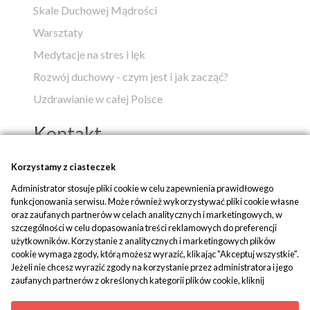
Skale Duchowej Mądrości
Warsztaty
Medytacje na stres i lęk
Rozwój duchowy - czym jest i jak zacząć?
Uzdrawianie w całej Polsce
Kontakt
Popko - Centrum Medytacji i Uzdrawiania
Korzystamy z ciasteczek
Administrator stosuje pliki cookie w celu zapewnienia prawidłowego
ul. Piaskowa 1
funkcjonowania serwisu. Może również wykorzystywać pliki cookie własne
42-700 Rusinowice
oraz zaufanych partnerów w celach analitycznych i marketingowych, w
szczególności w celu dopasowania treści reklamowych do preferencji
tel:
+48 509 580 042
użytkowników. Korzystanie z analitycznych i marketingowych plików
mail:
biuro@popko.pl
cookie wymaga zgody, którą możesz wyrazić, klikając "Akceptuj wszystkie".
Jeżeli nie chcesz wyrazić zgody na korzystanie przez administratora i jego
zaufanych partnerów z określonych kategorii plików cookie, kliknij
Media społecznościowe:
"Dowiedz się więcej" i zdecyduj o swoich preferencjach. Wyrażoną zgodę
YouTube
|
Facebook
|
Instagram
można wycofać w każdym momencie poprzez zmianę preferencji plików