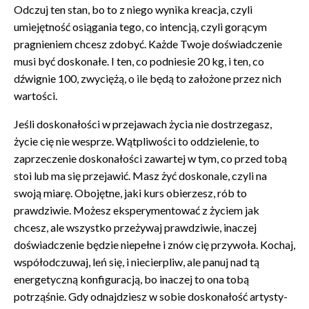
Odczuj ten stan, bo to z niego wynika kreacja, czyli
umiejętność osiągania tego, co intencją, czyli gorącym
pragnieniem chcesz zdobyć. Każde Twoje doświadczenie
musi być doskonałe. I ten, co podniesie 20 kg, i ten, co
dźwignie 100, zwyciężą, o ile będą to założone przez nich
wartości.
Jeśli doskonałości w przejawach życia nie dostrzegasz,
życie cię nie wesprze. Wątpliwości to oddzielenie, to
zaprzeczenie doskonałości zawartej w tym, co przed tobą
stoi lub ma się przejawić. Masz żyć doskonale, czyli na
swoją miarę. Obojętne, jaki kurs obierzesz, rób to
prawdziwie. Możesz eksperymentować z życiem jak
chcesz, ale wszystko przeżywaj prawdziwie, inaczej
doświadczenie będzie niepełne i znów cię przywoła. Kochaj,
współodczuwaj, leń się, i niecierpliw, ale panuj nad tą
energetyczną konfiguracją, bo inaczej to ona tobą
potrząśnie. Gdy odnajdziesz w sobie doskonałość artysty-