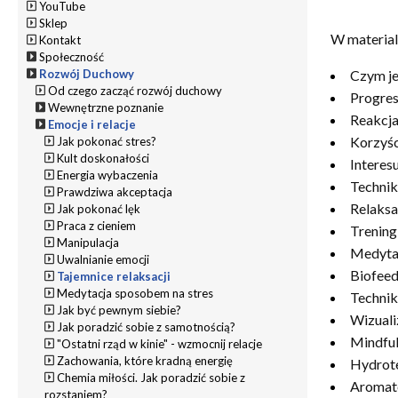
YouTube
Sklep
W material
Kontakt
Społeczność
Czym je
Rozwój Duchowy
Od czego zacząć rozwój duchowy
Progres
Wewnętrzne poznanie
Reakcja
Emocje i relacje
Korzyśc
Jak pokonać stres?
Kult doskonałości
Interes
Energia wybaczenia
Technik
Prawdziwa akceptacja
Relaksa
Jak pokonać lęk
Praca z cieniem
Trening
Manipulacja
Medytac
Uwalnianie emocji
Biofee
Tajemnice relaksacji
Medytacja sposobem na stres
Techni
Jak być pewnym siebie?
Wizuali
Jak poradzić sobie z samotnością?
Mindfu
"Ostatni rząd w kinie" - wzmocnij relacje
Zachowania, które kradną energię
Hydrot
Chemia miłości. Jak poradzić sobie z
Aromat
rozstaniem?