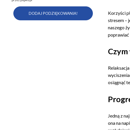
Korzyści p
stresem – 
naszego ży
poprawiać k
Czym w
Relaksacja
wyciszenia,
osiągnąć t
Progr
Jedną z na
ona na nap