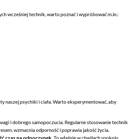
ch wcześniej technik, warto poznać i wypróbować m.in.:
ty naszej psychiki i ciała. Warto eksperymentować, aby
owagi i dobrego samopoczucia. Regularne stosowanie technik
tresem, wzmacnia odporność i poprawia jakość życia.
źć czas na odpoczynek
. To właśnie w chwilach spokoju