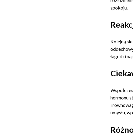
rozluźnien
spokoju.
Reakc
Kolejną sk
oddechowyc
łagodzi nap
Cieka
Współczesn
hormonu st
i równowag
umysłu, wp
Różno