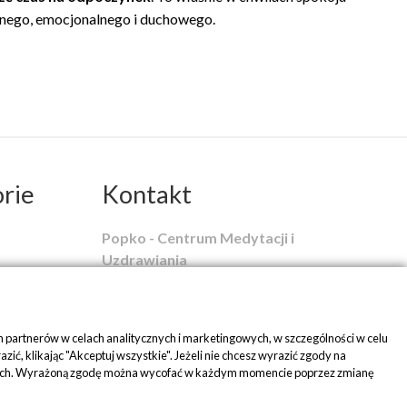
cznego, emocjonalnego i duchowego.
rie
Kontakt
Popko - Centrum Medytacji i
Uzdrawiania
ul. Piaskowa 1
42-700 Rusinowice
 partnerów w celach analitycznych i marketingowych, w szczególności w celu
tel:
+48 509 580 042
, klikając "Akceptuj wszystkie". Jeżeli nie chcesz wyrazić zgody na
erencjach. Wyrażoną zgodę można wycofać w każdym momencie poprzez zmianę
mail:
biuro@popko.pl
jak zacząć?