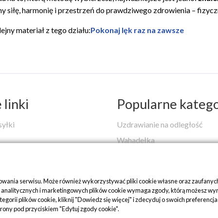
y siłę, harmonię i przestrzeń do prawdziwego zdrowienia – fizy
jny materiał z tego działu:
Pokonaj lęk raz na zawsze
linki
Popularne katego
syłki
Uzdrawianie na odległość
Wahadełka
Skale Duchowej Mądrości
 i zwroty
Warsztaty
nowania serwisu. Może również wykorzystywać pliki cookie własne oraz zaufanych
Medytacje na stres i lęk
nalitycznych i marketingowych plików cookie wymaga zgody, którą możesz wyrazić
kategorii plików cookie, kliknij "Dowiedz się więcej" i zdecyduj o swoich pref
dy cookie
Rozwój duchowy - czym jest i 
trony pod przyciskiem "Edytuj zgody cookie".
Uzdrawianie w całej Polsce