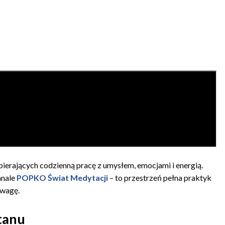
ierających codzienną pracę z umysłem, emocjami i energią.
anale
POPKO Świat Medytacji
– to przestrzeń pełna praktyk
owagę.
stanu