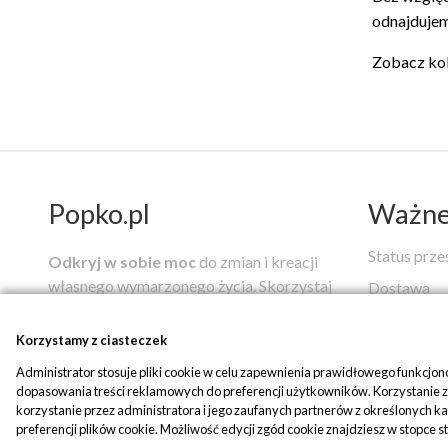
odnajdujem
Zobacz kole
Popko.pl
Ważne 
Status prze
Odkryj w sobie moc
do zmian i kreacji
własnego wymarzonego życia.
Skorzystaj
Dostawa
z autorskich narzędzi i usług mistrza
Regulamin
duchowego
Zbigniewa Jana Popko
,
Korzystamy z ciasteczek
Reklamacje
pomagających w drodze ku uzdrowieniu i
Administrator stosuje pliki cookie w celu zapewnienia prawidłowego funkcjo
pełni szczęścia, które możesz nabyć w
Płatności
dopasowania treści reklamowych do preferencji użytkowników. Korzystanie z a
naszym sklepie.
korzystanie przez administratora i jego zaufanych partnerów z określonych 
Edytuj zgo
preferencji plików cookie. Możliwość edycji zgód cookie znajdziesz w stopce s