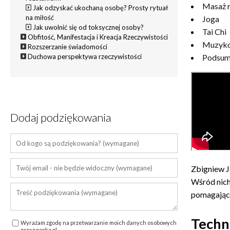
Masaż r
Jak odzyskać ukochaną osobę? Prosty rytuał
na miłość
Joga
Jak uwolnić się od toksycznej osoby?
Tai Chi
Obfitość, Manifestacja i Kreacja Rzeczywistości
Muzykot
Rozszerzanie świadomości
Podsum
Duchowa perspektywa rzeczywistości
Dodaj podziękowania
Zbigniew J
Wśród nich
pomagający
Techni
Wyrażam zgodę na przetwarzanie moich danych osobowych
przez popko.pl