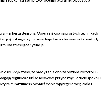
a, redukcji stresu i przywrócenia naturalnego poczucia
ora Herberta Bensona. Opiera się ona na prostych technikach
tan głębokiego wyciszenia. Regularne stosowanie tej metody
izmu na stresujące sytuacje.
wnioski. Wykazano, że
medytacja
obniża poziom kortyzolu –
agają regulować układ nerwowy, przynosząc uczucie spokoju
aktyka
mindfulness
również wspierają regenerację ciała i