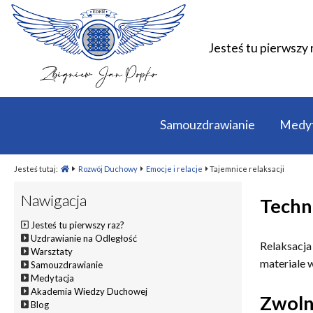
Jesteś tu pierwszy 
Samouzdrawianie
Medyt
Jesteś tutaj:
Rozwój Duchowy
Emocje i relacje
Tajemnice relaksacji
Nawigacja
Techni
Jesteś tu pierwszy raz?
Uzdrawianie na Odległość
Relaksacja
Warsztaty
materiale 
Samouzdrawianie
Medytacja
Akademia Wiedzy Duchowej
Zwolni
Blog