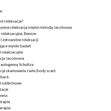
e:
st relaksacja?
ywna relaksacja mięśni metodą Jacobsona
 relaksacyjna, Benson
i zdrowotne relaksacji
ujące wyniki badań
i relaksacyjne
cja Jacobsona
 autogenny Schultza
ja skanowania ciała (body scan)
dback
ki oddechowe
zacje
lness
erapia
erapia