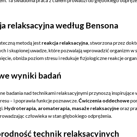
iem. Ta świadoma praca z ciałem prowadzi do głębokiego odprężeni
ja relaksacyjna według Bensona
uteczną metodą jest
reakcja relaksacyjna
, stworzona przez dokt
h i skupionej uwadze, które pozwalają wprowadzić organizm w s
ięcie, obniża poziom stresu i redukuje fizjologiczne reakcje organ
we wyniki badań
e badania nad technikami relaksacyjnymi przynoszą inspirujące 
resu – i poprawia funkcje poznawcze.
Ćwiczenia oddechowe
pom
i.
Hydroterapia, aromaterapia, masaże relaksacyjne
oraz pr
rowadzając człowieka w stan głębokiego odprężenia.
rodność technik relaksacyjnych