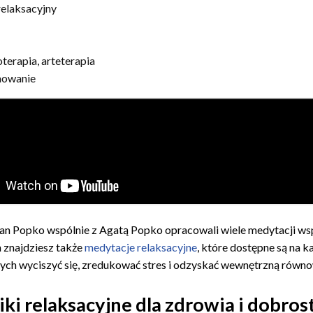
elaksacyjny
erapia, arteterapia
owanie
an Popko wspólnie z Agatą Popko opracowali wiele medytacji wsp
 znajdziesz także
medytacje relaksacyjne
, które dostępne są na k
ch wyciszyć się, zredukować stres i odzyskać wewnętrzną równ
ki relaksacyjne dla zdrowia i dobro