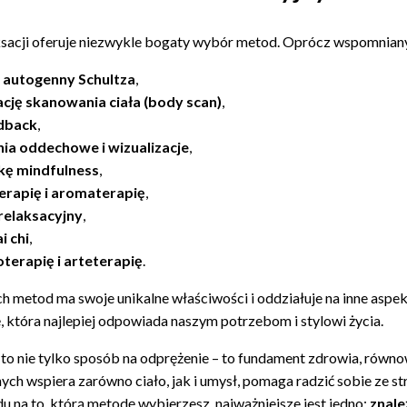
ksacji oferuje niezwykle bogaty wybór metod. Oprócz wspomniany
g autogenny Schultza
,
cję skanowania ciała (body scan)
,
dback
,
nia oddechowe i wizualizacje
,
kę mindfulness
,
erapię i aromaterapię
,
relaksacyjny
,
ai chi
,
terapię i arteterapię
.
ch metod ma swoje unikalne właściwości i oddziałuje na inne aspek
ę, która najlepiej odpowiada naszym potrzebom i stylowi życia.
 to nie tylko sposób na odprężenie – to fundament zdrowia, równ
nych wspiera zarówno ciało, jak i umysł, pomaga radzić sobie ze s
u na to, którą metodę wybierzesz, najważniejsze jest jedno:
znale