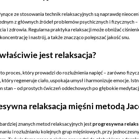
łynące ze stosowania technik relaksacyjnych są naprawdę nieoceni
jednym z głównych źródeł problemów psychicznych i fizycznych – 
cia i zdrowia. Regularna praktyka relaksacji może obniżać ciśnien
oncentrację i nastrój, a także znacząco polepszać jakość snu.
łaściwie jest relaksacja?
 to proces, który prowadzi do rozluźnienia napięć – zarówno fizyc
 który regeneruje ciało, uspokaja umysł i harmonizuje emocje. Ist
en stan – od prostych ćwiczeń oddechowych po głębokie medytacj
esywna relaksacja mięśni metodą Ja
jbardziej znanych metod relaksacyjnych jest
progresywna relaks
inaniu i rozluźnianiu kolejnych grup mięśniowych, przy jednoczesn