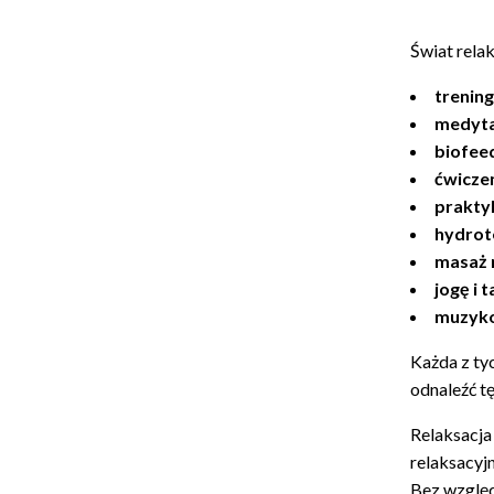
Świat rela
trenin
medyta
biofee
ćwicze
prakty
hydrot
masaż 
jogę i t
muzyko
Każda z ty
odnaleźć t
Relaksacja
relaksacyj
Bez względ