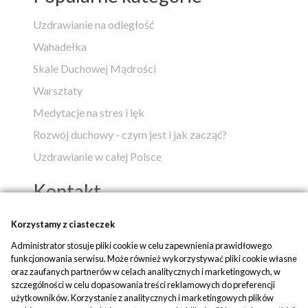
Uzdrawianie na odległość
Wahadełka
Skale Duchowej Mądrości
Warsztaty
Medytacje na stres i lęk
Rozwój duchowy - czym jest i jak zacząć?
Uzdrawianie w całej Polsce
Kontakt
Popko - Centrum Medytacji i Uzdrawiania
Korzystamy z ciasteczek
Administrator stosuje pliki cookie w celu zapewnienia prawidłowego
ul. Piaskowa 1
funkcjonowania serwisu. Może również wykorzystywać pliki cookie własne
42-700 Rusinowice
oraz zaufanych partnerów w celach analitycznych i marketingowych, w
szczególności w celu dopasowania treści reklamowych do preferencji
tel:
+48 509 580 042
użytkowników. Korzystanie z analitycznych i marketingowych plików