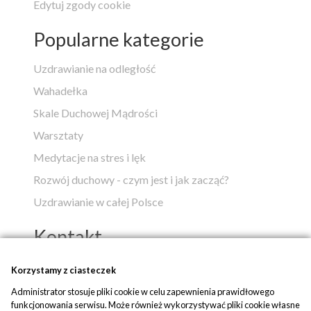
Edytuj zgody cookie
Popularne kategorie
Uzdrawianie na odległość
Wahadełka
Skale Duchowej Mądrości
Warsztaty
Medytacje na stres i lęk
Rozwój duchowy - czym jest i jak zacząć?
Uzdrawianie w całej Polsce
Kontakt
Popko - Centrum Medytacji i Uzdrawiania
Korzystamy z ciasteczek
Administrator stosuje pliki cookie w celu zapewnienia prawidłowego
ul. Piaskowa 1
funkcjonowania serwisu. Może również wykorzystywać pliki cookie własne