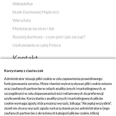
Wahadełka
Skale Duchowej Mądrości
Warsztaty
Medytacje na stres i lęk
Rozwój duchowy - czym jest i jak zacząć?
Uzdrawianie w całej Polsce
Kontakt
Popko - Centrum Medytacji i Uzdrawiania
Korzystamy z ciasteczek
Administrator stosuje pliki cookie w celu zapewnienia prawidłowego
ul. Piaskowa 1
funkcjonowania serwisu. Może również wykorzystywać pliki cookie własne
42-700 Rusinowice
oraz zaufanych partnerów w celach analitycznych i marketingowych, w
szczególności w celu dopasowania treści reklamowych do preferencji
tel:
+48 509 580 042
użytkowników. Korzystanie z analitycznych i marketingowych plików
mail:
biuro@popko.pl
cookie wymaga zgody, którą możesz wyrazić, klikając "Akceptuj wszystkie".
Jeżeli nie chcesz wyrazić zgody na korzystanie przez administratora i jego
zaufanych partnerów z określonych kategorii plików cookie, kliknij
Media społecznościowe: