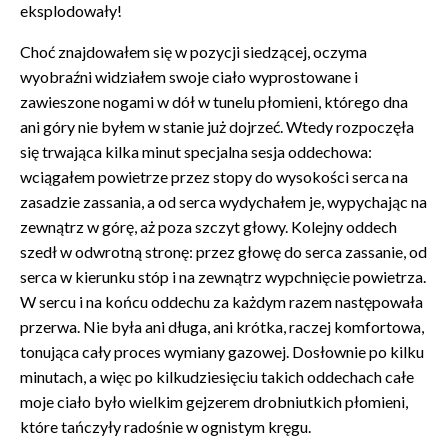
eksplodowały!
Choć znajdowałem się w pozycji siedzącej, oczyma
wyobraźni widziałem swoje ciało wyprostowane i
zawieszone nogami w dół w tunelu płomieni, którego dna
ani góry nie byłem w stanie już dojrzeć. Wtedy rozpoczęła
się trwająca kilka minut specjalna sesja oddechowa:
wciągałem powietrze przez stopy do wysokości serca na
zasadzie zassania, a od serca wydychałem je, wypychając na
zewnątrz w górę, aż poza szczyt głowy. Kolejny oddech
szedł w odwrotną stronę: przez głowę do serca zassanie, od
serca w kierunku stóp i na zewnątrz wypchnięcie powietrza.
W sercu i na końcu oddechu za każdym razem następowała
przerwa. Nie była ani długa, ani krótka, raczej komfortowa,
tonująca cały proces wymiany gazowej. Dosłownie po kilku
minutach, a więc po kilkudziesięciu takich oddechach całe
moje ciało było wielkim gejzerem drobniutkich płomieni,
które tańczyły radośnie w ognistym kręgu.