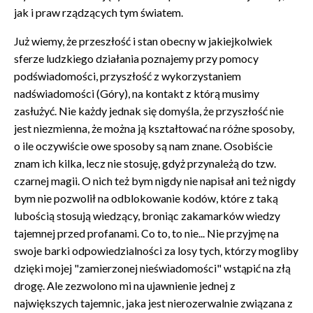
jak i praw rządzących tym światem.
Już wiemy, że przeszłość i stan obecny w jakiejkolwiek
sferze ludzkiego działania poznajemy przy pomocy
podświadomości, przyszłość z wykorzystaniem
nadświadomości (Góry), na kontakt z którą musimy
zasłużyć. Nie każdy jednak się domyśla, że przyszłość nie
jest niezmienna, że można ją kształtować na różne sposoby,
o ile oczywiście owe sposoby są nam znane. Osobiście
znam ich kilka, lecz nie stosuję, gdyż przynależą do tzw.
czarnej magii. O nich też bym nigdy nie napisał ani też nigdy
bym nie pozwolił na odblokowanie kodów, które z taką
lubością stosują wiedzący, broniąc zakamarków wiedzy
tajemnej przed profanami. Co to, to nie... Nie przyjmę na
swoje barki odpowiedzialności za losy tych, którzy mogliby
dzięki mojej "zamierzonej nieświadomości" wstąpić na złą
drogę. Ale zezwolono mi na ujawnienie jednej z
największych tajemnic, jaka jest nierozerwalnie związana z