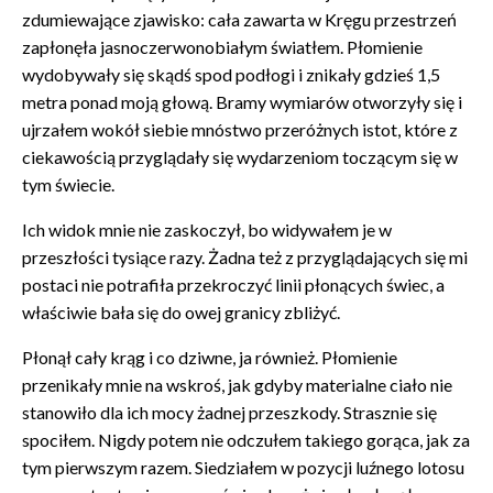
zdumiewające zjawisko: cała zawarta w Kręgu przestrzeń
zapłonęła jasnoczerwonobiałym światłem. Płomienie
wydobywały się skądś spod podłogi i znikały gdzieś 1,5
metra ponad moją głową. Bramy wymiarów otworzyły się i
ujrzałem wokół siebie mnóstwo przeróżnych istot, które z
ciekawością przyglądały się wydarzeniom toczącym się w
tym świecie.
Ich widok mnie nie zaskoczył, bo widywałem je w
przeszłości tysiące razy. Żadna też z przyglądających się mi
postaci nie potrafiła przekroczyć linii płonących świec, a
właściwie bała się do owej granicy zbliżyć.
Płonął cały krąg i co dziwne, ja również. Płomienie
przenikały mnie na wskroś, jak gdyby materialne ciało nie
stanowiło dla ich mocy żadnej przeszkody. Strasznie się
spociłem. Nigdy potem nie odczułem takiego gorąca, jak za
tym pierwszym razem. Siedziałem w pozycji luźnego lotosu