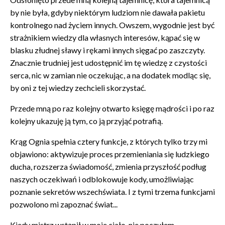
by nie była, gdyby niektórym ludziom nie dawała pakietu
kontrolnego nad życiem innych. Owszem, wygodnie jest być
strażnikiem wiedzy dla własnych interesów, kąpać się w
blasku złudnej sławy i rękami innych sięgać po zaszczyty.
Znacznie trudniej jest udostępnić im tę wiedzę z czystości
serca, nic w zamian nie oczekując, a na dodatek modląc się,
by oni z tej wiedzy zechcieli skorzystać.
Przede mną po raz kolejny otwarto księgę mądrości i po raz
kolejny ukazuję ją tym, co ją przyjąć potrafią.
Krąg Ognia spełnia cztery funkcje, z których tylko trzy mi
objawiono: aktywizuje proces przemieniania się ludzkiego
ducha, rozszerza świadomość, zmienia przyszłość podług
naszych oczekiwań i odblokowuje kody, umożliwiając
poznanie sekretów wszechświata. I z tymi trzema funkcjami
pozwolono mi zapoznać świat...
Kiedy mistrz wstąpił w moje ciało, nie poczułem