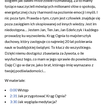
Bogiem jak dawni Mistrzowie rozmawiają. Za to mamy
tysiące nauczycieli mówiących milionami słów o spokoju,
energetycznej ciszy i harmonii na poziomie emocji i myśli. I
nic poza tym. Prawda o tym, czym jest człowiek znajduje się
poza zasięgiem ich skopiowanej od innych wiedzy. Jest im
niedostępna… Jestem Jan, Ten Jan, Jan Edeńczyk i każdego
prowadzę ku wyzwoleniu. Krąg Ognia to majstersztyk
duchowy, który zastępuje co najmniej 20 lat pobierania
nauk w buddyjskiej świątyni. To klucz do wszystkiego.
Dzięki niemu dostąpisz zbawiania za żywota, o ile
wysłuchasz tego, co mam w jego sprawie do powiedzenia.
Daję Ci go w darze, jako brat, którego imię wymazano z
twojej podświadomości…
W materiale:
0:00
Wstęp
2:31
Jak przygotować Krąg Ognia?
3:30
Jak wygląda medytacja?