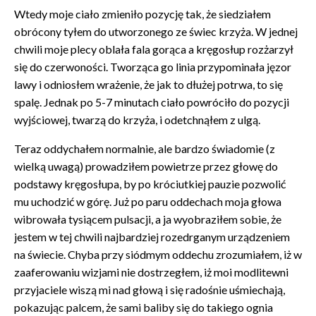
Wtedy moje ciało zmieniło pozycję tak, że siedziałem
obrócony tyłem do utworzonego ze świec krzyża. W jednej
chwili moje plecy oblała fala gorąca a kręgosłup rozżarzył
się do czerwoności. Tworząca go linia przypominała jęzor
lawy i odniosłem wrażenie, że jak to dłużej potrwa, to się
spalę. Jednak po 5-7 minutach ciało powróciło do pozycji
wyjściowej, twarzą do krzyża, i odetchnąłem z ulgą.
Teraz oddychałem normalnie, ale bardzo świadomie (z
wielką uwagą) prowadziłem powietrze przez głowę do
podstawy kręgosłupa, by po króciutkiej pauzie pozwolić
mu uchodzić w górę. Już po paru oddechach moja głowa
wibrowała tysiącem pulsacji, a ja wyobraziłem sobie, że
jestem w tej chwili najbardziej rozedrganym urządzeniem
na świecie. Chyba przy siódmym oddechu zrozumiałem, iż w
zaaferowaniu wizjami nie dostrzegłem, iż moi modlitewni
przyjaciele wiszą mi nad głową i się radośnie uśmiechają,
pokazując palcem, że sami baliby się do takiego ognia