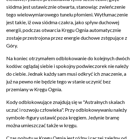
siódma jest ustawicznie otwarta, stanowiąc zwieńczenie
tego wielowymiarowego tunelu płomieni. Wytłumaczenie
jest takie, iż owa siódma czakra, jako spływ duchowej
energii, podczas otwarcia Kręgu Ognia automatycznie
zostaje przestrojona przez energie duchowe zstępujące z
Góry.
Na koniec otrzymałem odblokowanie do kolejnych dwóch
kodów: oglądaj siebie i spokojny podwieczorek nie należy
do ciebie. Jednak każdy sam musi odkryć ich znaczenie, a
już na pewno nie będzie tego w stanie uczynić bez
przemiany w Kręgu Ognia.
Kody odblokowujące
znajdują się w "Astralnych skalach
uczuć i rozwoju człowieka".
Przy odblokowywaniu należy
symbole-figury ustawić poza kręgiem. Jedynie bramę
można umieszczać także w kręgu.
Czas pobytu w Kręgu Ognia jest różny i raczej zależny od