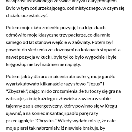
na wprost ustawionego ze świec krzyża i cały płonąłem.
Było w tym coś urzekającego, coś mistycznego, w czym się
chciało uczestniczyć.
Potem moje ciało zmieniło pozycję i na klęczkach
odmówiło moje klasyczne trzy pacierze, co dla mnie
samego od lat stanowi wejście w zaświaty. Potem był
powrót do siedzenia ze złożonymi na kolanach stopami, a
nawet pozycja w kucki, byle tylko było wygodnie i byle
kręgosłup nie był nadmiernie napięty.
Potem, jakby dla urozmaicenia atmosfery, moje gardło
wyartykułowało kilkanaście razy słowo "Jezus" i
"Zbyszek", dając mi do zrozumienia, że tu toczy się gra na
wibracje, a imię każdego człowieka zawiera w sobie
tajemny zapis energetyczny, który powinno się w Kręgu
ujawnić, a na koniec inkantacji padło parę razy
przeciągnięte "Chrystus". Wtedy wydało mi się, że całe
moje piersi tak nabrzmiały, iż niewiele brakuje, by