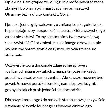
Opiekuna. Pamiętajmy, że w Kręgu nie może powstać żadna
zła myśl, bo ona natychmiast zacznie nas niszczyć!
Utracimy też na długo kontakt z Górą.
I jeszcze jedno: gdy walczymy o zmianę losu kogokolwiek,
to pamiętajmy, by nie spocząć na laurach. Góra wszystkiego
za nas nie załatwi. To my sami musimy tworzyć właściwą
rzeczywistość. Góra zmieni uczucia innego człowieka, ale
my musimy potem zrobić wszystko, by owa zmiana się
utrzymała.
Oczywiście Góra doskonale zdaje sobie sprawę z
rozlicznych niuansów takich zmian, z tego, że nie każdy
potrafi wytrwać w zamierzeniach. Ale zawsze możemy być
pewni, że nawet porażka bardziej nam się przysłuży, niż
gdyby do takich prób jedności nie dochodziło.
Dla pozyskania kogoś do naszych starań, mówię oczywiście
o zmianie przyszłości innego człowieka wbrew jego