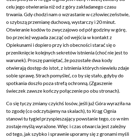
celu jego otwierania niż od z góry zakładanego czasu
trwania. Gdy chodzi nam o wzrastanie w człowieczeństwie,
o szybszą przemianę duchową, wystarczy i 20 minut.
Otwieranie kodów to zwyczajowo od pół godziny w górę,
bo przecież wypada zacząć od wejścia w kontakt z
Opiekunami i dopiero przy ich obecności starać się o
przeniknięcie kolejnych sekretów istnienia (choć nie jest to
warunek). Proszę pamiętać, że pozostałe dwa kody
otwierają dostęp do istot, z istnienia których niewielu zdaje
sobie sprawę. Strach pomyśleć, co by się stało, gdyby do
spotkania doszło poza strefą ochronną. (Zgaszenie
świeczek zawsze kończy połączenie po obu stronach).
Co się tyczy zmiany czyichś losów, jeśli już Góra wyraziła na
to zgodę (co odczytujemy na skalach), to Krąg Ognia
stanowi tu tygiel przyspieszający powstanie tego, co w nim
zostaje myślą wyrażone. Więc i czas otwarcia jest zależny
od tego, jak szybko i sprawnie uporamy się z gronami myśli