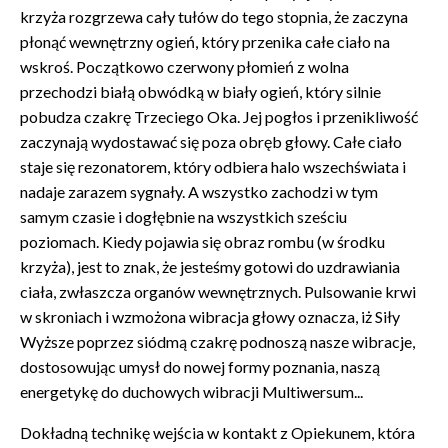
krzyża rozgrzewa cały tułów do tego stopnia, że zaczyna
płonąć wewnętrzny ogień, który przenika całe ciało na
wskroś. Początkowo czerwony płomień z wolna
przechodzi białą obwódką w biały ogień, który silnie
pobudza czakrę Trzeciego Oka. Jej pogłos i przenikliwość
zaczynają wydostawać się poza obręb głowy. Całe ciało
staje się rezonatorem, który odbiera halo wszechświata i
nadaje zarazem sygnały. A wszystko zachodzi w tym
samym czasie i dogłębnie na wszystkich sześciu
poziomach. Kiedy pojawia się obraz rombu (w środku
krzyża), jest to znak, że jesteśmy gotowi do uzdrawiania
ciała, zwłaszcza organów wewnętrznych. Pulsowanie krwi
w skroniach i wzmożona wibracja głowy oznacza, iż Siły
Wyższe poprzez siódmą czakrę podnoszą nasze wibracje,
dostosowując umysł do nowej formy poznania, naszą
energetykę do duchowych wibracji Multiwersum...
Dokładną technikę wejścia w kontakt z Opiekunem, która