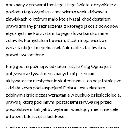
obeznany z prawami tamtego i tego świata, oczywiście z
poziomu tego wymiaru, choć wiem o wielu dziwnych
zjawiskach, o którym mało kto słyszał, choć dostałem
prawo zmiany przeznaczenia, z którego jakoś z powodów
etycznych nie korzystam, to jego słowa bardzo mnie
zdziwiły. Pomyślałem bowiem, iż cała moja wiedza o
wzrastaniu jest niepełna i właśnie nadeszła chwila na
prawdziwą odsłonę.
Parę godzin później wiedziałem już, że Krąg Ognia jest
potężnym aktywatorem znanych mi przemian,
aktywatorem niesłychanie skutecznym i - co najistotniejsze
- działającym pod auspicjami Dobra. Jest sekretem
zdolnym skrócić czas wzrastania w duchu o dziesięciolecia,
prawdą, którą pod innymi postaciami skrywa się przed
pospólstwem, tak jakby wybrani, wiedzący, mieli inne cele
od pozostałej części ludzkości.
Odsłonięto przede mną kolejną tajemnicę, która tajemnicą