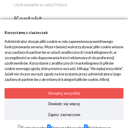
Uzdrawianie w całej Polsce
Kontakt
Popko - Centrum Medytacji i Uzdrawiania
Korzystamy z ciasteczek
Administrator stosuje pliki cookie w celu zapewnienia prawidłowego
ul. Piaskowa 1
funkcjonowania serwisu. Może również wykorzystywać pliki cookie własne
42-700 Rusinowice
oraz zaufanych partnerów w celach analitycznych i marketingowych, w
szczególności w celu dopasowania treści reklamowych do preferencji
tel:
+48 509 580 042
użytkowników. Korzystanie z analitycznych i marketingowych plików
mail:
biuro@popko.pl
cookie wymaga zgody, którą możesz wyrazić, klikając "Akceptuj wszystkie".
Jeżeli nie chcesz wyrazić zgody na korzystanie przez administratora i jego
zaufanych partnerów z określonych kategorii plików cookie, kliknij
Media społecznościowe:
"Dowiedz się więcej" i zdecyduj o swoich preferencjach. Wyrażoną zgodę
YouTube
|
Facebook
|
Instagram
można wycofać w każdym momencie poprzez zmianę preferencji plików
Akceptuj wszystkie
cookie. Możliwość edycji zgód cookie znajdziesz w stopce strony pod
przyciskiem "Edytuj zgody cookie".
Dowiedz się więcej
Korzystanie z plików cookie we wskazanych powyżej celach związane jest z
Treści mają charakter paramedyczny. Nie zastępują porady
Zapisz zaznaczone
przetwarzaniem Twoich danych osobowych. Więcej informacji o
lekarskiej. Kopiowanie i rozpowszechnianie materiałów
korzystaniu z plików cookie uzyskasz w
polityce cookies
. Informacje o
zamieszczonych na portalu jest wskazane, tylko i wyłącznie z
przetwarzaniu Twoich danych osobowych znajdują się w
polityce
Funkcjonalne
Personalizacyjne
Reklamowe