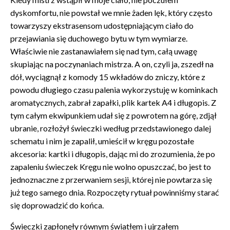
dyskomfortu, nie powstał we mnie żaden lęk, który często
towarzyszy ekstrasensom udostępniającym ciało do
przejawiania się duchowego bytu w tym wymiarze.
Właściwie nie zastanawiałem się nad tym, całą uwagę
skupiając na poczynaniach mistrza. A on, czyli ja, zszedł na
dół, wyciągnął z komody 15 wkładów do zniczy, które z
powodu długiego czasu palenia wykorzystuję w kominkach
aromatycznych, zabrał zapałki, plik kartek A4 i długopis. Z
tym całym ekwipunkiem udał się z powrotem na górę, zdjął
ubranie, rozłożył świeczki według przedstawionego dalej
schematu i nim je zapalił, umieścił w kręgu pozostałe
akcesoria: kartki i długopis, dając mi do zrozumienia, że po
zapaleniu świeczek Kręgu nie wolno opuszczać, bo jest to
jednoznaczne z przerwaniem sesji, której nie powtarza się
już tego samego dnia. Rozpoczęty rytuał powinniśmy starać
się doprowadzić do końca.
Świeczki zapłonęły równym światłem i ujrzałem