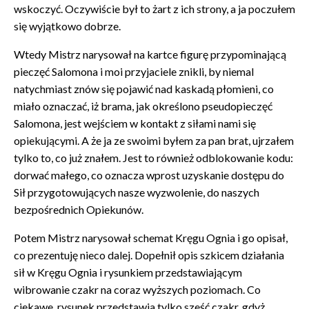
wskoczyć. Oczywiście był to żart z ich strony, a ja poczułem
się wyjątkowo dobrze.
Wtedy Mistrz narysował na kartce figurę przypominającą
pieczęć Salomona i moi przyjaciele znikli, by niemal
natychmiast znów się pojawić nad kaskadą płomieni, co
miało oznaczać, iż brama, jak określono pseudopieczęć
Salomona, jest wejściem w kontakt z siłami nami się
opiekującymi. A że ja ze swoimi byłem za pan brat, ujrzałem
tylko to, co już znałem. Jest to również odblokowanie kodu:
dorwać małego, co oznacza wprost uzyskanie dostępu do
Sił przygotowujących nasze wyzwolenie, do naszych
bezpośrednich Opiekunów.
Potem Mistrz narysował schemat Kręgu Ognia i go opisał,
co prezentuję nieco dalej. Dopełnił opis szkicem działania
sił w Kręgu Ognia i rysunkiem przedstawiającym
wibrowanie czakr na coraz wyższych poziomach. Co
ciekawe, rysunek przedstawia tylko sześć czakr, gdyż