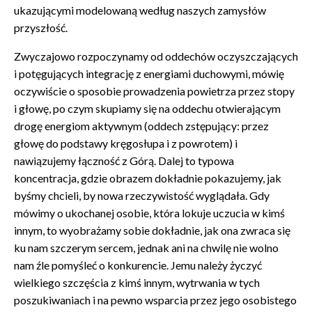
ukazującymi modelowaną według naszych zamysłów
przyszłość.
Zwyczajowo rozpoczynamy od oddechów oczyszczających
i potęgujących integrację z energiami duchowymi, mówię
oczywiście o sposobie prowadzenia powietrza przez stopy
i głowę, po czym skupiamy się na oddechu otwierającym
drogę energiom aktywnym (oddech zstępujący: przez
głowę do podstawy kręgosłupa i z powrotem) i
nawiązujemy łączność z Górą. Dalej to typowa
koncentracja, gdzie obrazem dokładnie pokazujemy, jak
byśmy chcieli, by nowa rzeczywistość wyglądała. Gdy
mówimy o ukochanej osobie, która lokuje uczucia w kimś
innym, to wyobrażamy sobie dokładnie, jak ona zwraca się
ku nam szczerym sercem, jednak ani na chwilę nie wolno
nam źle pomyśleć o konkurencie. Jemu należy życzyć
wielkiego szczęścia z kimś innym, wytrwania w tych
poszukiwaniach i na pewno wsparcia przez jego osobistego