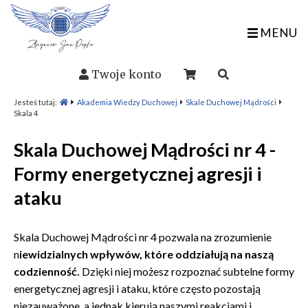
MENU
Twoje konto
Jesteś tutaj:
Akademia Wiedzy Duchowej
Skale Duchowej Mądrości
Skala 4
Skala Duchowej Mądrości nr 4 -
Formy energetycznej agresji i
ataku
Skala Duchowej Mądrości nr 4 pozwala na zrozumienie
n
iewidzialnych wpływów, które oddziałują na naszą
codzienność.
Dzięki niej możesz rozpoznać subtelne formy
energetycznej agresji i ataku, które często pozostają
niezauważone, a jednak kierują naszymi reakcjami i