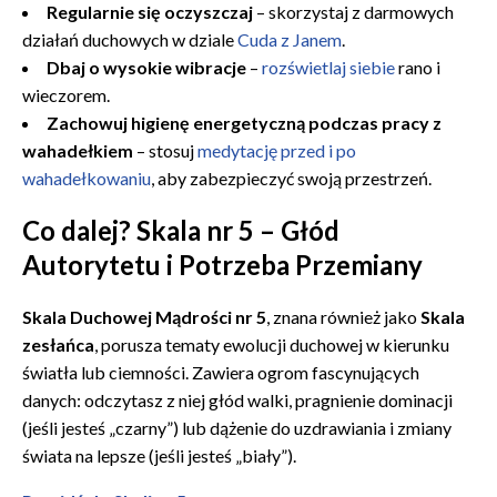
Regularnie się oczyszczaj
– skorzystaj z darmowych
działań duchowych w dziale
Cuda z Janem
.
Dbaj o wysokie wibracje
–
rozświetlaj siebie
rano i
wieczorem.
Zachowuj higienę energetyczną podczas pracy z
wahadełkiem
– stosuj
medytację przed i po
wahadełkowaniu
, aby zabezpieczyć swoją przestrzeń.
Co dalej? Skala nr 5 – Głód
Autorytetu i Potrzeba Przemiany
Skala Duchowej Mądrości nr 5
, znana również jako
Skala
zesłańca
, porusza tematy ewolucji duchowej w kierunku
światła lub ciemności. Zawiera ogrom fascynujących
danych: odczytasz z niej głód walki, pragnienie dominacji
(jeśli jesteś „czarny”) lub dążenie do uzdrawiania i zmiany
świata na lepsze (jeśli jesteś „biały”).