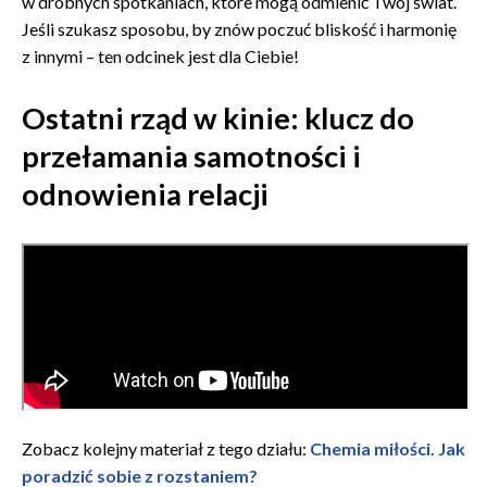
w drobnych spotkaniach, które mogą odmienić Twój świat.
Jeśli szukasz sposobu, by znów poczuć bliskość i harmonię
z innymi – ten odcinek jest dla Ciebie!
Ostatni rząd w kinie: klucz do
przełamania samotności i
odnowienia relacji
Zobacz kolejny materiał z tego działu:
Chemia miłości. Jak
poradzić sobie z rozstaniem?