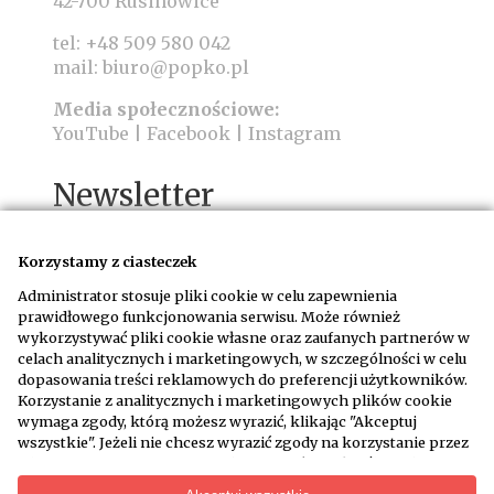
42-700 Rusinowice
tel:
+48 509 580 042
mail:
biuro@popko.pl
Media społecznościowe:
YouTube
|
Facebook
|
Instagram
Newsletter
Korzystamy z ciasteczek
Administrator stosuje pliki cookie w celu zapewnienia
prawidłowego funkcjonowania serwisu. Może również
wykorzystywać pliki cookie własne oraz zaufanych partnerów w
Wyrażam zgodę na otrzymywanie wiadomości
celach analitycznych i marketingowych, w szczególności w celu
email na adres podany w formularzu na
dopasowania treści reklamowych do preferencji użytkowników.
warunkach określonych w
regulaminie
Korzystanie z analitycznych i marketingowych plików cookie
wymaga zgody, którą możesz wyrazić, klikając "Akceptuj
wszystkie". Jeżeli nie chcesz wyrazić zgody na korzystanie przez
administratora i jego zaufanych partnerów z określonych
WYPISZ SIĘ Z NEWSLETTERA
kategorii plików cookie, kliknij "Dowiedz się więcej" i zdecyduj o