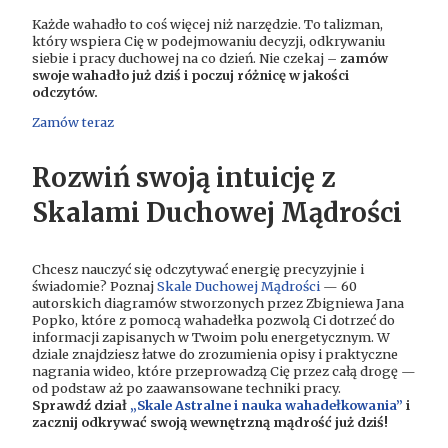
Każde wahadło to coś więcej niż narzędzie. To talizman,
który wspiera Cię w podejmowaniu decyzji, odkrywaniu
siebie i pracy duchowej na co dzień.
Nie czekaj –
zamów
swoje wahadło już dziś i poczuj różnicę w jakości
odczytów.
Zamów teraz
Rozwiń swoją intuicję z
Skalami Duchowej Mądrości
Chcesz nauczyć się odczytywać energię precyzyjnie i
świadomie? Poznaj
Skale Duchowej Mądrości
— 60
autorskich diagramów stworzonych przez Zbigniewa Jana
Popko, które z pomocą wahadełka pozwolą Ci dotrzeć do
informacji zapisanych w Twoim polu energetycznym. W
dziale znajdziesz łatwe do zrozumienia opisy i praktyczne
nagrania wideo, które przeprowadzą Cię przez całą drogę —
od podstaw aż po zaawansowane techniki pracy.
Sprawdź dział
„Skale Astralne i nauka wahadełkowania”
i
zacznij odkrywać swoją wewnętrzną mądrość już dziś!