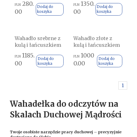
280.
1350.
PLN
PLN
Dodaj do
Dodaj do
00
00
koszyka
koszyka
Wahadło srebrne z
Wahadło złote z
kulą i łańcuszkiem
kulą i łańcuszkiem
1185.
1000
PLN
PLN
Dodaj do
Dodaj do
00
0.00
koszyka
koszyka
1
Wahadełka do odczytów na
Skalach Duchowej Mądrości
Twoje osobiste narzędzie pracy duchowej – precyzyjnie
dostrojone do Ciebie.