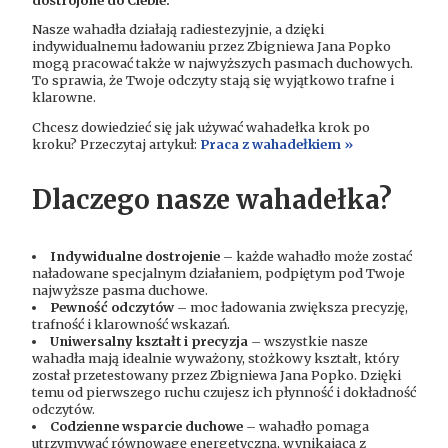
Nasze wahadła działają radiestezyjnie, a dzięki
indywidualnemu ładowaniu przez Zbigniewa Jana Popko
mogą pracować także w najwyższych pasmach duchowych.
To sprawia, że Twoje odczyty stają się wyjątkowo trafne i
klarowne.
Chcesz dowiedzieć się jak używać wahadełka krok po
kroku? Przeczytaj artykuł:
Praca z wahadełkiem »
Dlaczego nasze wahadełka?
Indywidualne dostrojenie
– każde wahadło może zostać
naładowane specjalnym działaniem, podpiętym pod Twoje
najwyższe pasma duchowe.
Pewność odczytów
– moc ładowania zwiększa precyzję,
trafność i klarowność wskazań.
Uniwersalny kształt i precyzja
– wszystkie nasze
wahadła mają idealnie wyważony, stożkowy kształt, który
został przetestowany przez Zbigniewa Jana Popko. Dzięki
temu od pierwszego ruchu czujesz ich płynność i dokładność
odczytów.
Codzienne wsparcie duchowe
– wahadło pomaga
utrzymywać równowagę energetyczną, wynikającą z