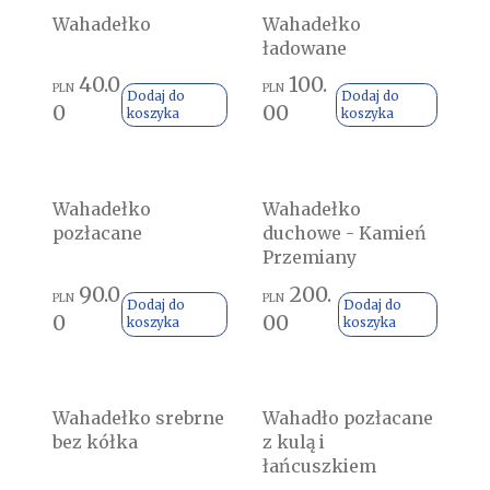
Wahadełko
Wahadełko
ładowane
40.0
100.
PLN
PLN
Dodaj do
Dodaj do
0
00
koszyka
koszyka
Wahadełko
Wahadełko
pozłacane
duchowe - Kamień
Przemiany
90.0
200.
PLN
PLN
Dodaj do
Dodaj do
0
00
koszyka
koszyka
Wahadełko srebrne
Wahadło pozłacane
bez kółka
z kulą i
łańcuszkiem