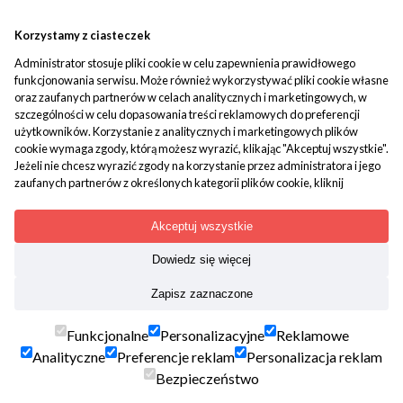
Popko - Centrum Medytacji i Uzdrawiania
Korzystamy z ciasteczek
Administrator stosuje pliki cookie w celu zapewnienia prawidłowego
ul. Piaskowa 1
funkcjonowania serwisu. Może również wykorzystywać pliki cookie własne
42-700 Rusinowice
oraz zaufanych partnerów w celach analitycznych i marketingowych, w
szczególności w celu dopasowania treści reklamowych do preferencji
tel:
+48 509 580 042
użytkowników. Korzystanie z analitycznych i marketingowych plików
mail:
biuro@popko.pl
cookie wymaga zgody, którą możesz wyrazić, klikając "Akceptuj wszystkie".
Jeżeli nie chcesz wyrazić zgody na korzystanie przez administratora i jego
zaufanych partnerów z określonych kategorii plików cookie, kliknij
Media społecznościowe:
"Dowiedz się więcej" i zdecyduj o swoich preferencjach. Wyrażoną zgodę
YouTube
|
Facebook
|
Instagram
można wycofać w każdym momencie poprzez zmianę preferencji plików
Akceptuj wszystkie
cookie. Możliwość edycji zgód cookie znajdziesz w stopce strony pod
przyciskiem "Edytuj zgody cookie".
Dowiedz się więcej
Korzystanie z plików cookie we wskazanych powyżej celach związane jest z
Treści mają charakter paramedyczny. Nie zastępują porady
Zapisz zaznaczone
przetwarzaniem Twoich danych osobowych. Więcej informacji o
lekarskiej. Kopiowanie i rozpowszechnianie materiałów
korzystaniu z plików cookie uzyskasz w
polityce cookies
. Informacje o
zamieszczonych na portalu jest wskazane, tylko i wyłącznie z
przetwarzaniu Twoich danych osobowych znajdują się w
polityce
Funkcjonalne
Personalizacyjne
Reklamowe
podaniem aktywnego linka popko.pl jako źródła. Nazwa serwisu,
prywatności
.
Analityczne
Preferencje reklam
Personalizacja reklam
jego koncepcja, wygląd graficzny, oprogramowanie oraz baza
danych podlegają ochronie prawnej.
Bezpieczeństwo
popko.pl 2026