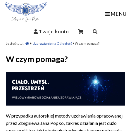
MENU
Twoje konto
Jesteś tutaj:
Uzdrawianie na Odległość
W czym pomaga?
W czym pomaga?
W przypadku autorskiej metody uzdrawiania opracowanej
przez Zbigniewa Jana Popko, zakres działania jest dużo
szerszy niż ten, jaki obejmuje tradycyjna bioenergoterapia.