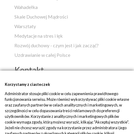
Wahadełka
Skale Duchowej Mądrości
Warsztaty
Medytacje na stres i lęk
Rozwój duchowy - czym jest i jak zacząć?
Uzdrawianie w całej Polsce
Kontakt
Popko - Centrum Medytacji i Uzdrawiania
Korzystamy z ciasteczek
Administrator stosuje pliki cookie w celu zapewnienia prawidłowego
ul. Piaskowa 1
funkcjonowania serwisu. Może również wykorzystywać pliki cookie własne
42-700 Rusinowice
oraz zaufanych partnerów w celach analitycznych i marketingowych, w
szczególności w celu dopasowania treści reklamowych do preferencji
tel:
+48 509 580 042
użytkowników. Korzystanie z analitycznych i marketingowych plików
mail:
biuro@popko.pl
cookie wymaga zgody, którą możesz wyrazić, klikając "Akceptuj wszystkie".
Jeżeli nie chcesz wyrazić zgody na korzystanie przez administratora i jego
zaufanych partnerów z określonych kategorii plików cookie, kliknij