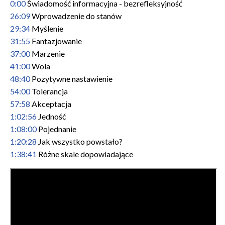
0:00
Świadomość informacyjna - bezrefleksyjność
26:09
Wprowadzenie do stanów
29:34
Myślenie
31:55
Fantazjowanie
37:00
Marzenie
41:00
Wola
48:40
Pozytywne nastawienie
54:00
Tolerancja
57:58
Akceptacja
1:02:56
Jedność
1:08:00
Pojednanie
1:20:28
Jak wszystko powstało?
1:38:41
Różne skale dopowiadające