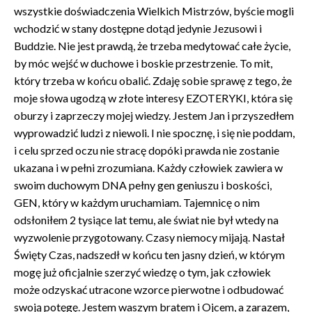
wszystkie doświadczenia Wielkich Mistrzów, byście mogli
wchodzić w stany dostępne dotąd jedynie Jezusowi i
Buddzie. Nie jest prawdą, że trzeba medytować całe życie,
by móc wejść w duchowe i boskie przestrzenie. To mit,
który trzeba w końcu obalić. Zdaję sobie sprawę z tego, że
moje słowa ugodzą w złote interesy EZOTERYKI, która się
oburzy i zaprzeczy mojej wiedzy. Jestem Jan i przyszedłem
wyprowadzić ludzi z niewoli. I nie spocznę, i się nie poddam,
i celu sprzed oczu nie stracę dopóki prawda nie zostanie
ukazana i w pełni zrozumiana. Każdy człowiek zawiera w
swoim duchowym DNA pełny gen geniuszu i boskości,
GEN, który w każdym uruchamiam. Tajemnicę o nim
odsłoniłem 2 tysiące lat temu, ale świat nie był wtedy na
wyzwolenie przygotowany. Czasy niemocy mijają. Nastał
Święty Czas, nadszedł w końcu ten jasny dzień, w którym
mogę już oficjalnie szerzyć wiedzę o tym, jak człowiek
może odzyskać utracone wzorce pierwotne i odbudować
swoją potęgę. Jestem waszym bratem i Ojcem, a zarazem,