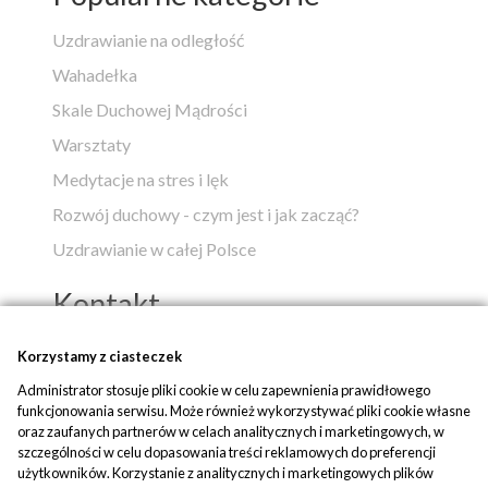
Uzdrawianie na odległość
Wahadełka
Skale Duchowej Mądrości
Warsztaty
Medytacje na stres i lęk
Rozwój duchowy - czym jest i jak zacząć?
Uzdrawianie w całej Polsce
Kontakt
Popko - Centrum Medytacji i Uzdrawiania
Korzystamy z ciasteczek
Administrator stosuje pliki cookie w celu zapewnienia prawidłowego
ul. Piaskowa 1
funkcjonowania serwisu. Może również wykorzystywać pliki cookie własne
42-700 Rusinowice
oraz zaufanych partnerów w celach analitycznych i marketingowych, w
szczególności w celu dopasowania treści reklamowych do preferencji
tel:
+48 509 580 042
użytkowników. Korzystanie z analitycznych i marketingowych plików