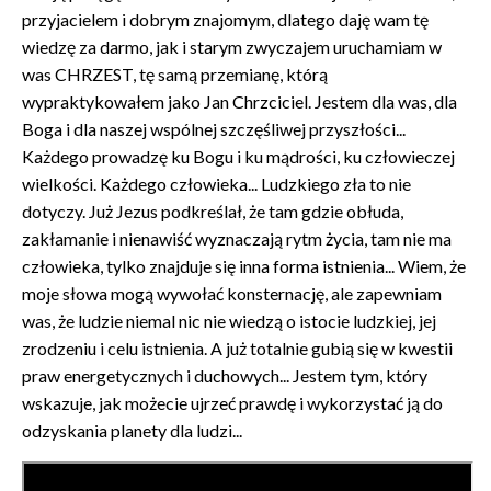
przyjacielem i dobrym znajomym, dlatego daję wam tę
wiedzę za darmo, jak i starym zwyczajem uruchamiam w
was CHRZEST, tę samą przemianę, którą
wypraktykowałem jako Jan Chrzciciel. Jestem dla was, dla
Boga i dla naszej wspólnej szczęśliwej przyszłości...
Każdego prowadzę ku Bogu i ku mądrości, ku człowieczej
wielkości. Każdego człowieka... Ludzkiego zła to nie
dotyczy. Już Jezus podkreślał, że tam gdzie obłuda,
zakłamanie i nienawiść wyznaczają rytm życia, tam nie ma
człowieka, tylko znajduje się inna forma istnienia... Wiem, że
moje słowa mogą wywołać konsternację, ale zapewniam
was, że ludzie niemal nic nie wiedzą o istocie ludzkiej, jej
zrodzeniu i celu istnienia. A już totalnie gubią się w kwestii
praw energetycznych i duchowych... Jestem tym, który
wskazuje, jak możecie ujrzeć prawdę i wykorzystać ją do
odzyskania planety dla ludzi...