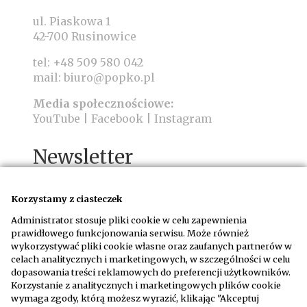
ul. Piaskowa 1
42-700 Rusinowice
tel:
+48 509 580 042
mail:
biuro@popko.pl
Media społecznościowe:
YouTube
|
Facebook
|
Instagram
Newsletter
Korzystamy z ciasteczek
Administrator stosuje pliki cookie w celu zapewnienia
prawidłowego funkcjonowania serwisu. Może również
wykorzystywać pliki cookie własne oraz zaufanych partnerów w
Wyrażam zgodę na otrzymywanie wiadomości
celach analitycznych i marketingowych, w szczególności w celu
email na adres podany w formularzu na
dopasowania treści reklamowych do preferencji użytkowników.
warunkach określonych w
regulaminie
Korzystanie z analitycznych i marketingowych plików cookie
wymaga zgody, którą możesz wyrazić, klikając "Akceptuj