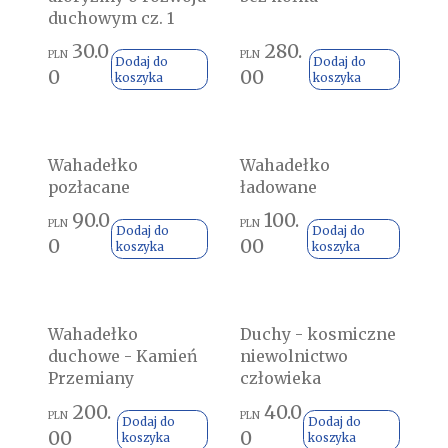
duchowym cz. 1
30.0
280.
PLN
PLN
Dodaj do
Dodaj do
0
00
koszyka
koszyka
Wahadełko
Wahadełko
pozłacane
ładowane
90.0
100.
PLN
PLN
Dodaj do
Dodaj do
0
00
koszyka
koszyka
Wahadełko
Duchy - kosmiczne
duchowe - Kamień
niewolnictwo
Przemiany
człowieka
200.
40.0
PLN
PLN
Dodaj do
Dodaj do
00
0
koszyka
koszyka