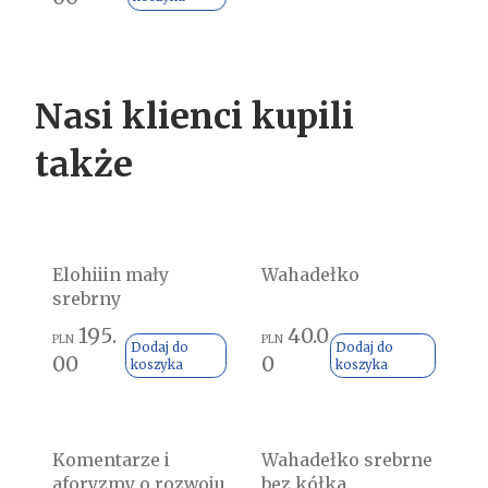
Nasi klienci kupili
także
Elohiiin mały
Wahadełko
srebrny
195.
40.0
PLN
PLN
Dodaj do
Dodaj do
00
0
koszyka
koszyka
Komentarze i
Wahadełko srebrne
aforyzmy o rozwoju
bez kółka