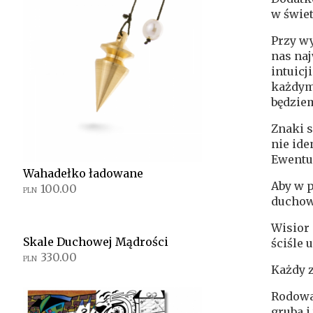
w świet
Przy w
nas naj
intuicj
każdym 
będziem
Znaki s
nie ide
Ewentu
Wahadełko ładowane
Aby w p
100.00
PLN
duchow
Wisior 
Skale Duchowej Mądrości
ściśle
330.00
PLN
Każdy 
Rodowan
gruba i