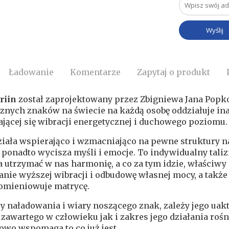
Ładowanie
Komentarze
Zapytaj o produkt
riin
został zaprojektowany przez Zbigniewa Jana Popk
cznych znaków na świecie na każdą osobę oddziałuje ina
jącej się wibracji energetycznej i duchowego poziomu
.
iała wspierająco i wzmacniająco na pewne struktury na
, ponadto wycisza myśli i emocje. To indywidualny talizm
utrzymać w nas harmonię, a co za tym idzie, właściwy 
nie wyższej wibracji i odbudowę własnej mocy, a także p
omieniowuje matrycę.
 naładowania i wiary noszącego znak, zależy jego uak
 zawartego w człowieku jak i zakres jego działania rośn
owo wspomaga to co już jest