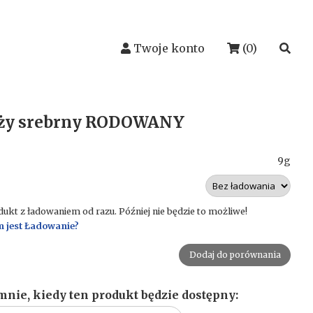
Twoje konto
(0)
uży srebrny RODOWANY
9g
kt z ładowaniem od razu. Później nie będzie to możliwe!
m jest Ładowanie?
Dodaj do porównania
nie, kiedy ten produkt będzie dostępny: