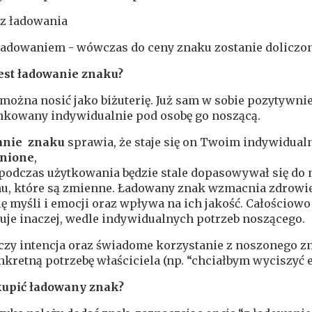
z ładowania
ładowaniem - wówczas do ceny znaku zostanie doliczony
est ładowanie
znaku?
można nosić jako biżuterię. Już sam w sobie pozytywnie 
nkowany indywidualnie pod osobę go noszącą.
anie znaku
sprawia, że staje się on Twoim indywidua
nione
,
podczas użytkowania będzie stale dopasowywał się do 
u, które są zmienne. Ładowany znak wzmacnia zdrowie
ę myśli i emocji oraz wpływa na ich jakość. Całościow
uje inaczej, wedle indywidualnych potrzeb noszącego.
czy intencja oraz świadome korzystanie z noszonego z
kretną potrzebę właściciela (np. “chciałbym wyciszyć 
kupić ładowany znak?