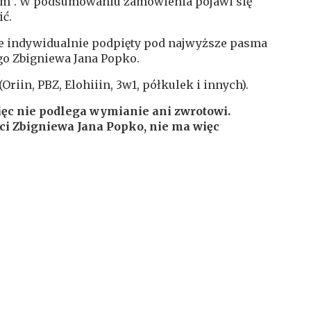
iem”. W podsumowaniu zamówienia pojawi się
ić.
e indywidualnie podpięty pod najwyższe pasma
o Zbigniewa Jana Popko.
(
Oriin
, PBZ,
Elohiiin
, 3w1,
półkulek
i innych).
ęc nie podlega wymianie ani zwrotowi.
ci Zbigniewa Jana Popko, nie ma więc