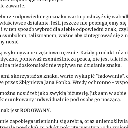
le zawarte.
yborze odpowiedniego znaku warto posłużyć się wahad
właściwsze działanie. Jeśli jeszcze nie posługujemy 
i i w ten sposób wybrać dla siebie odpowiedni znak, czyl
symbolem, talizmanem, ważne aby zintegrować się z ni
y nosić.
ą wykonywane częściowo ręcznie. Każdy produkt różni s
ntyczne, ponieważ rzemieślnicza praca, nie jest tak id
alna niedoskonałość nie wpływa na działanie znaku.
ełni skorzystać ze znaku
, warto wykupić "ładowanie",
e przez Zbigniewa Jana Popko. Wtedy ochronno - wspo
można nosić też jako zwykłą biżuterię. Już sam w sobie
 ukierunkowany indywidualnie pod osobę go noszącą.
znak jest
RODOWANY
.
ie zapobiega utlenianiu się srebra, oraz uniemożliwia 
 trwała powłoka), produkt pokryty warstwą rodu zmienia