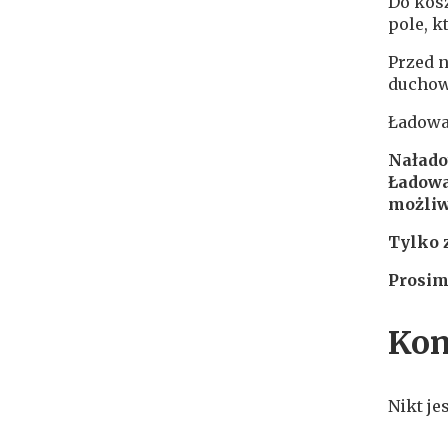
Do kos
pole, k
Przed 
duchow
Ładowa
Nałado
Ładowa
możliw
Tylko 
Prosim
Kom
Nikt je