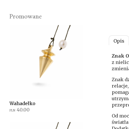
Promowane
Opis
Znak O
z nieli
zmienia
Znak dz
relacje
pomaga 
utrzyma
Wahadełko
przepr
40.00
PLN
Od mocy
światła
Dodatk