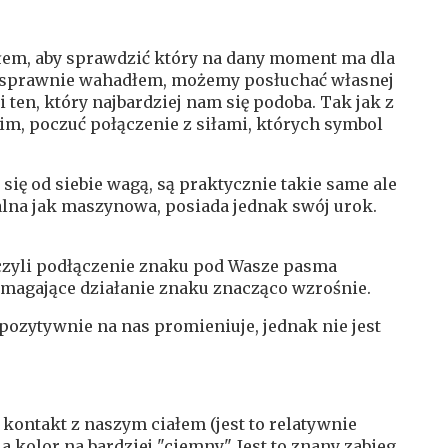
łem, aby sprawdzić który na dany moment ma dla
się sprawnie wahadłem, możemy posłuchać własnej
i ten, który najbardziej nam się podoba. Tak jak z
m, poczuć połączenie z siłami, których symbol
ię od siebie wagą, są praktycznie takie same ale
ealna jak maszynowa, posiada jednak swój urok.
 czyli podłączenie znaku pod Wasze pasma
magające działanie znaku znacząco wzrośnie.
 pozytywnie na nas promieniuje, jednak nie jest
kontakt z naszym ciałem (jest to relatywnie
 kolor na bardziej "ciemny". Jest to znany zabieg