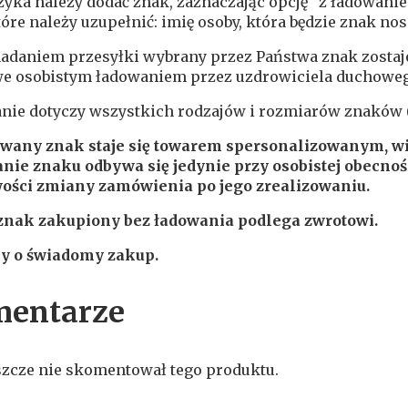
zyka należy dodać znak, zaznaczając opcję “z ładowan
tóre należy uzupełnić: imię osoby, która będzie znak nos
nadaniem przesyłki wybrany przez Państwa znak zostaj
e osobistym ładowaniem przez uzdrowiciela duchoweg
nie dotyczy wszystkich rodzajów i rozmiarów znaków 
wany znak staje się towarem spersonalizowanym, wi
nie znaku odbywa się jedynie przy osobistej obecnoś
ości zmiany zamówienia po jego zrealizowaniu.
znak zakupiony bez ładowania podlega zwrotowi.
y o świadomy zakup.
entarze
szcze nie skomentował tego produktu.