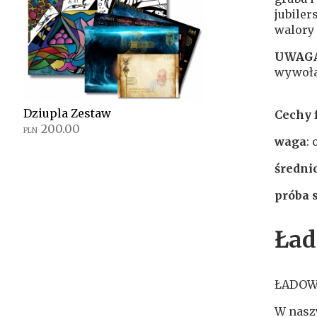
jubiler
walory
UWAG
wywoła
Dziupla Zestaw
Cechy 
200.00
PLN
waga
: 
średni
próba s
Ład
ŁADOW
W nasz