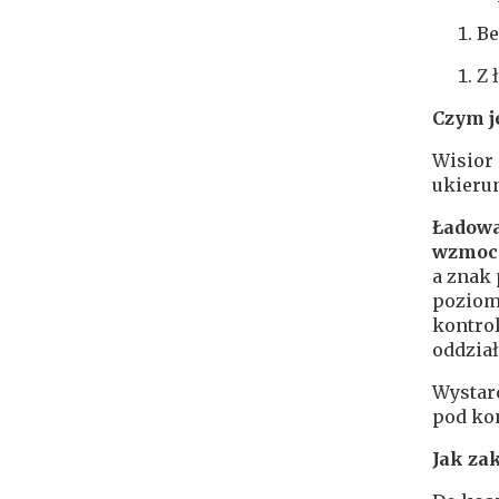
Be
Z 
Czym j
Wisior 
ukieru
Ładow
wzmoc
a znak 
poziom
kontrol
oddział
Wystar
pod kon
Jak za