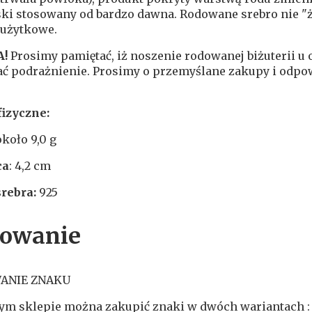
ski stosowany od bardzo dawna. Rodowane srebro nie "ż
 użytkowe.
A!
Prosimy pamiętać, iż noszenie rodowanej biżuterii u
ć podrażnienie. Prosimy o przemyślane zakupy i odpo
fizyczne:
około 9,0 g
ca
: 4,2 cm
rebra:
925
owanie
ANIE ZNAKU
ym sklepie można zakupić znaki w dwóch wariantach :