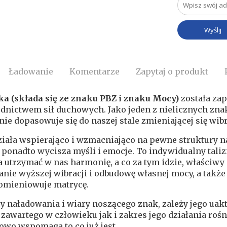
Ładowanie
Komentarze
Zapytaj o produkt
ka (składa się ze znaku PBZ i znaku Mocy)
została za
nictwem sił duchowych. Jako jeden z nielicznych znakó
ie dopasowuje się do naszej stale zmieniającej się wi
iała wspierająco i wzmacniająco na pewne struktury na
, ponadto wycisza myśli i emocje. To indywidualny talizm
utrzymać w nas harmonię, a co za tym idzie, właściwy 
nie wyższej wibracji i odbudowę własnej mocy, a także p
omieniowuje matrycę.
 naładowania i wiary noszącego znak, zależy jego uak
 zawartego w człowieku jak i zakres jego działania rośn
owo wspomaga to co już jest