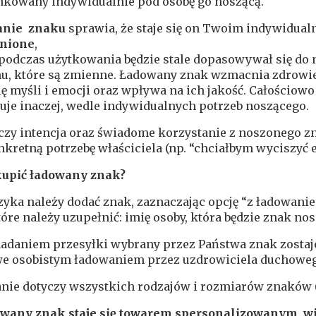
nkowany indywidualnie pod osobę go noszącą.
anie znaku
sprawia, że staje się on Twoim indywidua
nione
,
podczas użytkowania będzie stale dopasowywał się do 
u, które są zmienne. Ładowany znak wzmacnia zdrowie
ę myśli i emocji oraz wpływa na ich jakość. Całościow
uje inaczej, wedle indywidualnych potrzeb noszącego.
czy intencja oraz świadome korzystanie z noszonego z
kretną potrzebę właściciela (np. “chciałbym wyciszyć 
kupić ładowany znak?
zyka należy dodać znak, zaznaczając opcję “z ładowan
tóre należy uzupełnić: imię osoby, która będzie znak nos
nadaniem przesyłki wybrany przez Państwa znak zostaj
e osobistym ładowaniem przez uzdrowiciela duchoweg
nie dotyczy wszystkich rodzajów i rozmiarów znaków 
wany znak staje się towarem spersonalizowanym, wi