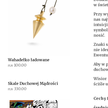
w świet
Przy w
nas naj
intuicj
symbole
nosić.
Znaki s
nie ide
Ewentu
Wahadełko ładowane
Aby w p
100.00
PLN
duchow
Wisior 
Skale Duchowej Mądrości
ściśle
330.00
PLN
Cechy 
średni