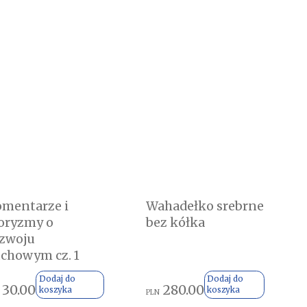
mentarze i
Wahadełko srebrne
oryzmy o
bez kółka
zwoju
chowym cz. 1
Dodaj do
Dodaj do
30.00
280.00
koszyka
koszyka
PLN