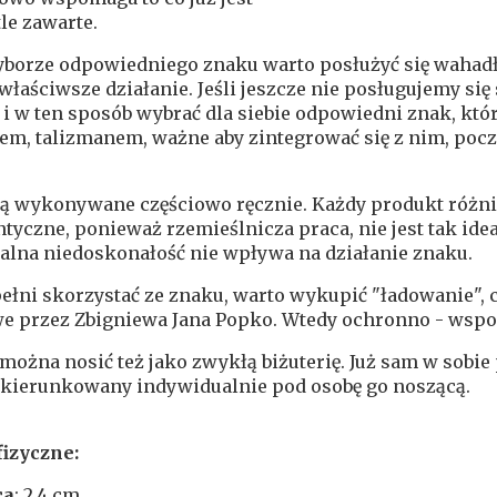
le zawarte.
yborze odpowiedniego znaku warto posłużyć się wahad
właściwsze działanie. Jeśli jeszcze nie posługujemy 
i i w ten sposób wybrać dla siebie odpowiedni znak, któ
m, talizmanem, ważne aby zintegrować się z nim, pocz
ą wykonywane częściowo ręcznie. Każdy produkt różni s
ntyczne, ponieważ rzemieślnicza praca, nie jest tak id
alna niedoskonałość nie wpływa na działanie znaku.
ełni skorzystać ze znaku
, warto wykupić "ładowanie",
e przez Zbigniewa Jana Popko. Wtedy ochronno - wspo
można nosić też jako zwykłą biżuterię. Już sam w sobie
 ukierunkowany indywidualnie pod osobę go noszącą.
fizyczne:
ca
: 2,4 cm