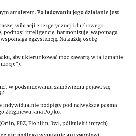
lnym amuletem.
Po ładowaniu jego działanie jest
naszej wibracji energetycznej i duchowego
, podnosi inteligencję, harmonizuje, wspomaga
o wspomaga egzystencję. Na każdą osobę
naku, aby ukierunkować moc zawartą w talizmanie
emocje”).
iem”. W podsumowaniu zamówienia pojawi się
ić.
e indywidualnie podpięty pod najwyższe pasma
o Zbigniewa Jana Popko.
(
Oriin
, PBZ,
Elohiiin
, 3w1,
półkulek
i innych).
ęc nie podlega wymianie ani zwrotowi.