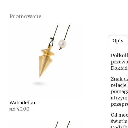
Promowane
Opis
Półkul
przewod
Dokładn
Znak dz
relacje
pomaga 
utrzyma
Wahadełko
przepr
40.00
PLN
Od mocy
światła
Dodatk