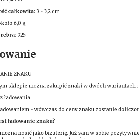
ść całkowita
: 3 - 3,2 cm
około 6,0 g
srebra
: 925
owanie
ANIE ZNAKU
ym sklepie można zakupić znaki w dwóch wariantach :
z ładowania
ładowaniem - wówczas do ceny znaku zostanie doliczony
est ładowanie
znaku?
można nosić jako biżuterię. Już sam w sobie pozytywnie 