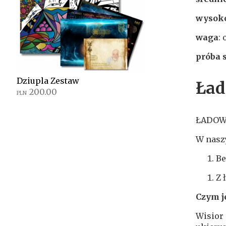
wysoko
waga
: 
próba 
Dziupla Zestaw
Ład
200.00
PLN
ŁADOW
W nasz
Be
Z 
Czym j
Wisior 