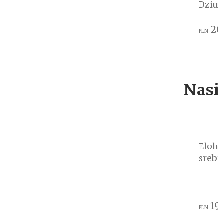
Dziu
2
PLN
Nasi
Eloh
sreb
1
PLN