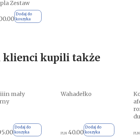
pla Zestaw
Dodaj do
00.00
koszyka
 klienci kupili także
iiin mały
Wahadełko
Ko
rny
af
ro
du
Dodaj do
Dodaj do
95.00
40.00
koszyka
koszyka
PLN
PLN