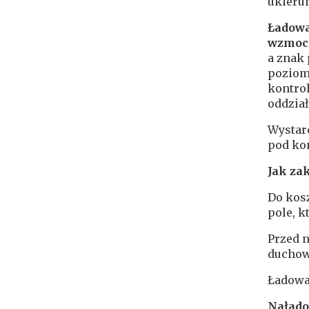
ukieru
Ładow
wzmoc
a znak 
poziom
kontrol
oddział
Wystar
pod kon
Jak za
Do kos
pole, k
Przed 
duchow
Ładowa
Nałado