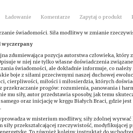
Ładowanie
Komentarze
Zapytaj o produkt
zanie świadomości. Siła modlitwy w zmianie rzeczywist
 wyczerpany
jna zdumiewająca pozycja autorstwa człowieka, który z
Opisuje w niej nie tylko własne doświadczenia związa
zania świadomości, ale dokładnie informuje, co należy
kie boje z siłami przeciwnymi naszej duchowej ewoluc
i, cierpliwości, miłości i miłosierdzia, których doświ
 przekraczanie progów: rozumienia, panowania i harmoni
ie mu siły, autor przedstawia sposoby, jak temu skutecz
e samego oraz inicjację w kręgu Białych Braci, gdzie j
.
wprowadza w misterium modlitwy, siły zdolnej wyrwać
 siły przekształcającej rzeczywistość, modyfikującej 
energetykę. To również kolejny instruktaż do wchodzen