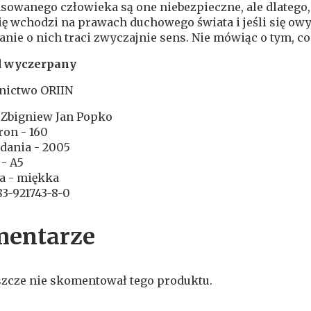
owanego człowieka są one niebezpieczne, ale dlatego, 
ię wchodzi na prawach duchowego świata i jeśli się ow
nie o nich traci zwyczajnie sens. Nie mówiąc o tym, co
 wyczerpany
ictwo ORIIN
 Zbigniew Jan Popko
tron - 160
dania - 2005
- A5
a - miękka
83-921743-8-0
entarze
szcze nie skomentował tego produktu.