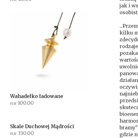
jak i w
osobist
...Prze
kilku m
zdecyd
rodzaje
pozakar
wartość
uwolnie
panować
działa
oczywiś
najnieb
Wahadełko ładowane
przedsi
100.00
PLN
skutecz
bioener
harmoni
Skale Duchowej Mądrości
bramy"
330.00
gdzie n
PLN