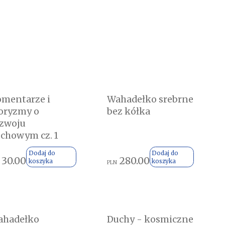
mentarze i
Wahadełko srebrne
oryzmy o
bez kółka
zwoju
chowym cz. 1
Dodaj do
Dodaj do
30.00
280.00
koszyka
koszyka
PLN
ahadełko
Duchy - kosmiczne