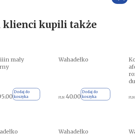
 klienci kupili także
iiin mały
Wahadełko
Ko
rny
af
ro
du
Dodaj do
Dodaj do
95.00
40.00
koszyka
koszyka
PLN
PLN
adełko
Wahadełko
W