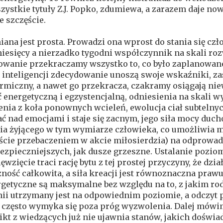
szystkie tytuły Z.J. Popko, zdumiewa, a zarazem daje no
e szczęście.
miana jest prosta. Prowadzi ona wprost do stania się 
iesięcy a nierzadko tygodni współczynnik na skali roz
owanie przekraczamy wszystko to, co było zaplanowane
 inteligencji zdecydowanie unoszą swoje wskaźniki, z
miczny, a nawet go przekracza, czakramy osiągają nie
 energetyczną i egzystencjalną, odniesienia na skali w
nia z koła ponownych wcieleń, ewolucja ciał subtelny
 nad emocjami i staje się zacnym, jego siła mocy duc
nia żyjącego w tym wymiarze człowieka, co umożliwi
cie przebaczeniem w akcie miłosierdzia) na odprowad
ezpieczniejszych, jak dusze grzeszne. Ustalanie pozi
ęwzięcie traci rację bytu z tej prostej przyczyny, że dz
ność całkowita, a siła kreacji jest równoznaczna prawu
getyczne są maksymalne bez względu na to, z jakim rodz
i utrzymany jest na odpowiednim poziomie, a odczyt p
 często wymyka się poza próg wyzwolenia. Dalej mówim
ikt z wiedzących już nie ujawnia stanów, jakich doświadc