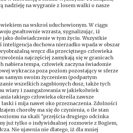
wą nadzieję na wygranie z losem walki o nasze
człowiekiem na wskroś uduchowionym. W ciągu
woju gwałtownie wzrasta, sygnalizując, iż
 jako doświadczenie w tym życiu. Wszystkie
aś inteligencja duchowa nierzadko wpada w obszar
wyobrażalną wręcz dla przeciętnego człowieka
yzwolenia najczęściej zamykają się w granicach
ch nabiera tempa, człowiek zaczyna świadomie
howej wykracza poza poziom pozostający w sferze
a mu samym swoim życzeniem (podpartym
zanie wszelkich zagubionych dusz, także tych
omu wiary i zaangażowania w jakiekolwiek
iałania takiego człowieka określa zawsze
 łaski i mija nawet oko przeznaczenia. Zdolności
ajem choroby ma się do czynienia, o ile stan
oziomu na skali "przejścia drugiego odcinka
y już tylko o indywidualnej rozmowie z Bogiem,
za. Nie ujawnia nie dlatego, iż dla mniej