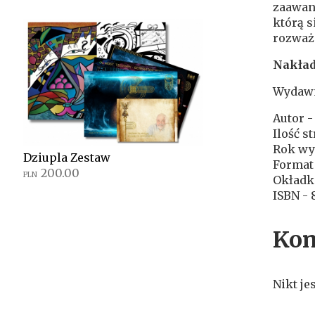
zaawans
którą s
rozważa
Nakład
Wydawn
Autor -
Ilość s
Rok wy
Dziupla Zestaw
Format 
200.00
PLN
Okładk
ISBN -
Kom
Nikt je