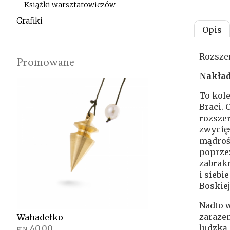
Książki warsztatowiczów
Grafiki
Opis
Rozszer
Promowane
Nakład
To kole
Braci
. 
rozszer
zwycięs
mądrośc
poprzez
zabrakn
i siebi
Boskiej
Nadto 
zarazem
Wahadełko
ludzką 
40.00
PLN