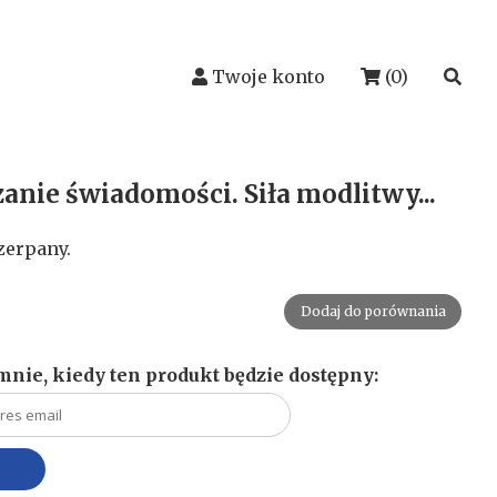
Twoje konto
(0)
anie świadomości. Siła modlitwy...
zerpany.
Dodaj do porównania
nie, kiedy ten produkt będzie dostępny: