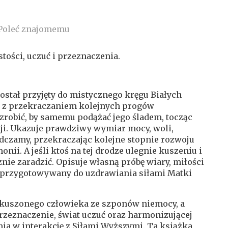
Poleć znajomemu
ości, uczuć i przeznaczenia.
ostał przyjęty do mistycznego kręgu
Białych
ne z przekraczaniem kolejnych progów
 zrobić, by samemu podążać jego śladem, tocząc
ji. Ukazuje prawdziwy wymiar mocy, woli,
adczamy, przekraczając kolejne stopnie rozwoju
i. A jeśli ktoś na tej drodze ulegnie kuszeniu i
nie zaradzić. Opisuje własną próbę wiary, miłości
est przygotowywany do uzdrawiania siłami Matki
 kuszonego człowieka ze szponów niemocy, a
przeznaczenie, świat uczuć oraz harmonizującej
ia w interakcję z Siłami Wyższymi. Ta książka,