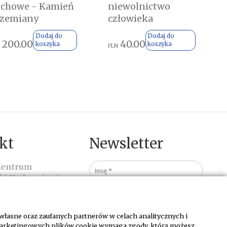
uchowe - Kamień
niewolnictwo
rzemiany
człowieka
Dodaj do
Dodaj do
200.00
40.00
koszyka
koszyka
PLN
kt
Newsletter
Centrum
i i Uzdrawiania
owa 1
sinowice
własne oraz zaufanych partnerów w celach analitycznych i
Wyrażam zgodę na
otrzymywanie wiadomości
 marketingowych plików cookie wymaga zgody, którą możesz