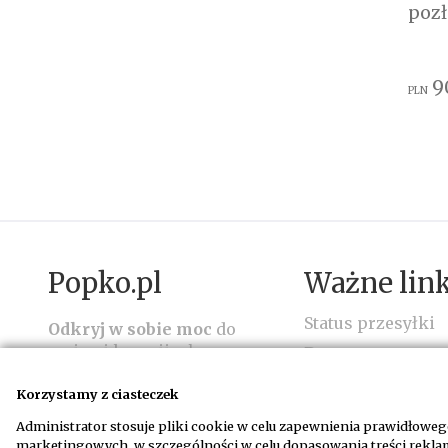
poz
9
PLN
Popko.pl
Ważne link
Status przesyłki
Odkryj w sobie moc
do
zmian i kreacji własnego
Dostawa
wymarzonego
Regulamin
życia.
Skorzystaj z
Korzystamy z ciasteczek
Reklamacje i zwr
autorskich narzędzi i usług
Administrator stosuje pliki cookie w celu zapewnienia prawidłowe
mistrza duchowego
Płatności
marketingowych, w szczególności w celu dopasowania treści rekl