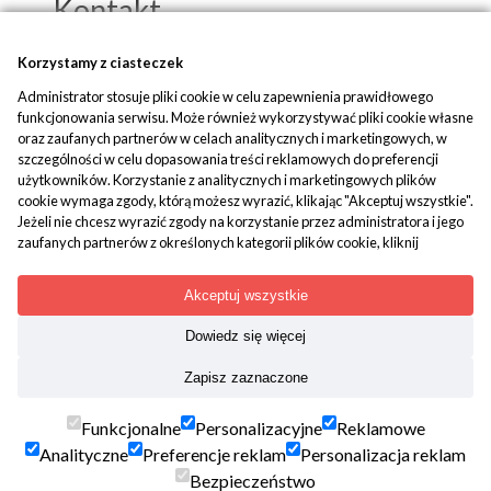
Kontakt
Popko - Centrum Medytacji i Uzdrawiania
Korzystamy z ciasteczek
Administrator stosuje pliki cookie w celu zapewnienia prawidłowego
ul. Piaskowa 1
funkcjonowania serwisu. Może również wykorzystywać pliki cookie własne
42-700 Rusinowice
oraz zaufanych partnerów w celach analitycznych i marketingowych, w
szczególności w celu dopasowania treści reklamowych do preferencji
tel:
+48 509 580 042
użytkowników. Korzystanie z analitycznych i marketingowych plików
mail:
biuro@popko.pl
cookie wymaga zgody, którą możesz wyrazić, klikając "Akceptuj wszystkie".
Jeżeli nie chcesz wyrazić zgody na korzystanie przez administratora i jego
zaufanych partnerów z określonych kategorii plików cookie, kliknij
Media społecznościowe:
"Dowiedz się więcej" i zdecyduj o swoich preferencjach. Wyrażoną zgodę
YouTube
|
Facebook
|
Instagram
można wycofać w każdym momencie poprzez zmianę preferencji plików
Akceptuj wszystkie
cookie. Możliwość edycji zgód cookie znajdziesz w stopce strony pod
przyciskiem "Edytuj zgody cookie".
Dowiedz się więcej
Korzystanie z plików cookie we wskazanych powyżej celach związane jest z
Treści mają charakter paramedyczny. Nie zastępują porady
Zapisz zaznaczone
przetwarzaniem Twoich danych osobowych. Więcej informacji o
lekarskiej. Kopiowanie i rozpowszechnianie materiałów
korzystaniu z plików cookie uzyskasz w
polityce cookies
. Informacje o
zamieszczonych na portalu jest wskazane, tylko i wyłącznie z
przetwarzaniu Twoich danych osobowych znajdują się w
polityce
Funkcjonalne
Personalizacyjne
Reklamowe
podaniem aktywnego linka popko.pl jako źródła. Nazwa serwisu,
prywatności
.
Analityczne
Preferencje reklam
Personalizacja reklam
jego koncepcja, wygląd graficzny, oprogramowanie oraz baza
Bezpieczeństwo
danych podlegają ochronie prawnej.