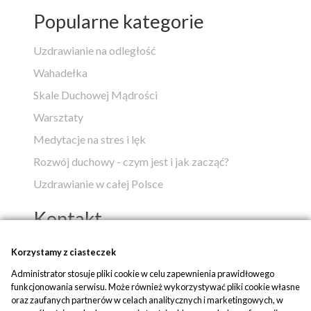
Popularne kategorie
Uzdrawianie na odległość
Wahadełka
Skale Duchowej Mądrości
Warsztaty
Medytacje na stres i lęk
Rozwój duchowy - czym jest i jak zacząć?
Uzdrawianie w całej Polsce
Kontakt
Popko - Centrum Medytacji i Uzdrawiania
Korzystamy z ciasteczek
Administrator stosuje pliki cookie w celu zapewnienia prawidłowego
ul. Piaskowa 1
funkcjonowania serwisu. Może również wykorzystywać pliki cookie własne
42-700 Rusinowice
oraz zaufanych partnerów w celach analitycznych i marketingowych, w