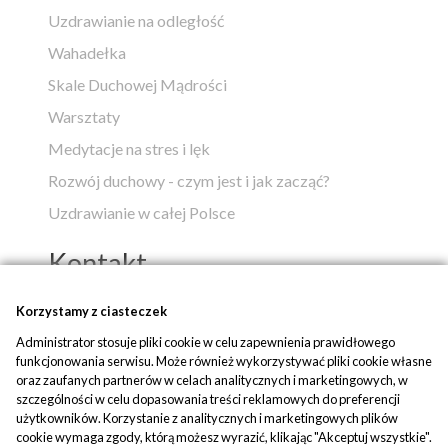
Uzdrawianie na odległość
Wahadełka
Skale Duchowej Mądrości
Warsztaty
Medytacje na stres i lęk
Rozwój duchowy - czym jest i jak zacząć?
Uzdrawianie w całej Polsce
Kontakt
Popko - Centrum Medytacji i Uzdrawiania
Korzystamy z ciasteczek
Administrator stosuje pliki cookie w celu zapewnienia prawidłowego
ul. Piaskowa 1
funkcjonowania serwisu. Może również wykorzystywać pliki cookie własne
42-700 Rusinowice
oraz zaufanych partnerów w celach analitycznych i marketingowych, w
szczególności w celu dopasowania treści reklamowych do preferencji
tel:
+48 509 580 042
użytkowników. Korzystanie z analitycznych i marketingowych plików
mail:
biuro@popko.pl
cookie wymaga zgody, którą możesz wyrazić, klikając "Akceptuj wszystkie".