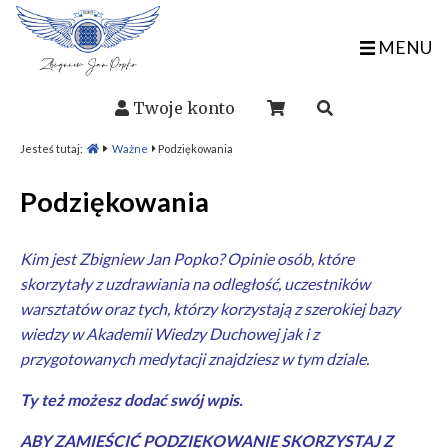
MENU
Twoje konto
Jesteś tutaj:
Ważne
Podziękowania
Podziękowania
Kim jest Zbigniew Jan Popko? Opinie osób, które
skorzytały z
uzdrawiania na odległość
, uczestników
warsztatów
oraz tych, którzy korzystają z szerokiej bazy
wiedzy w
Akademii Wiedzy Duchowej
jak i z
przygotowanych
medytacji
znajdziesz w tym dziale.
Ty też możesz dodać swój wpis.
ABY ZAMIEŚCIĆ PODZIĘKOWANIE SKORZYSTAJ Z