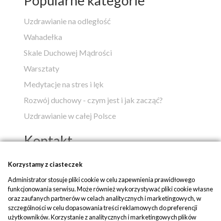
Popularne kategorie
Uzdrawianie na odległość
Wahadełka
Skale Duchowej Mądrości
Warsztaty
Medytacje na stres i lęk
Rozwój duchowy - czym jest i jak zacząć?
Uzdrawianie w całej Polsce
Kontakt
Popko - Centrum Medytacji i Uzdrawiania
Korzystamy z ciasteczek
Administrator stosuje pliki cookie w celu zapewnienia prawidłowego
ul. Piaskowa 1
funkcjonowania serwisu. Może również wykorzystywać pliki cookie własne
42-700 Rusinowice
oraz zaufanych partnerów w celach analitycznych i marketingowych, w
szczególności w celu dopasowania treści reklamowych do preferencji
tel:
+48 509 580 042
użytkowników. Korzystanie z analitycznych i marketingowych plików