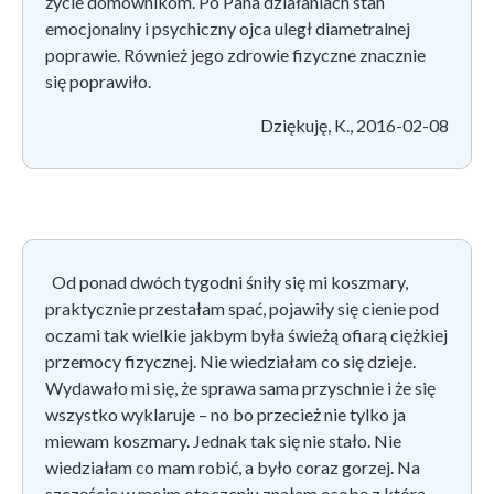
życie domownikom. Po Pana działaniach stan
emocjonalny i psychiczny ojca uległ diametralnej
poprawie. Również jego zdrowie fizyczne znacznie
się poprawiło.
Dziękuję, K., 2016-02-08
Od ponad dwóch tygodni śniły się mi koszmary,
praktycznie przestałam spać, pojawiły się cienie pod
oczami tak wielkie jakbym była świeżą ofiarą ciężkiej
przemocy fizycznej. Nie wiedziałam co się dzieje.
Wydawało mi się, że sprawa sama przyschnie i że się
wszystko wyklaruje – no bo przecież nie tylko ja
miewam koszmary. Jednak tak się nie stało. Nie
wiedziałam co mam robić, a było coraz gorzej. Na
szczęście w moim otoczeniu znałam osobę z którą