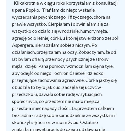
Kilkakrotnie w ciągu roku korzystałam z konsultacji
u pana Popko. Trafiłam do niego w stanie
wyczerpania psychicznego i fizycznego, chora na
prawie wszystko. Cierpiałam i obwiniałam się za
wszystko co działo się w rodzinie, humory męża,
agresję 6cio letniej córki, u której stwierdzono zespół
Aspergera, nie radziłam sobie z niczym. Po
działaniach, przejrzałam na oczy. Zobaczyłam, że od
lat byłam ofiarą przemocy psychicznej ze strony
męża , dzięki Pana pomocy wzmocniłam się na tyle,
aby odejść od niego i ochronić siebie i dziecko
przejmujące zachowania agresywne. Córka jakby się
obudziła to było jak cud, zaczęła się uczyć w
przedszkolu, dawała sobie radę w sytuacjach
społecznych, co przedtem nie miało miejsca,
przestała mieć napady złości. Ja, przedtem całkiem
bezradna - radzę sobie samodzielnie ze wszystkim i
skończył się horror w moim życiu. Ostatnio
znalazłam nawet pracę, do czego od dawna nie