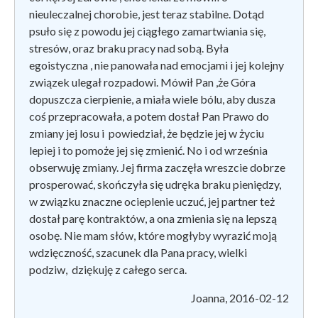
nieuleczalnej chorobie, jest teraz stabilne. Dotąd
psuło się z powodu jej ciągłego zamartwiania się,
stresów, oraz braku pracy nad sobą. Była
egoistyczna , nie panowała nad emocjami i jej kolejny
związek ulegał rozpadowi. Mówił Pan ,że Góra
dopuszcza cierpienie, a miała wiele bólu, aby dusza
coś przepracowała, a potem dostał Pan Prawo do
zmiany jej losu i powiedział, że będzie jej w życiu
lepiej i to pomoże jej się zmienić. No i od września
obserwuję zmiany. Jej firma zaczęła wreszcie dobrze
prosperować, skończyła się udręka braku pieniędzy,
w związku znaczne ocieplenie uczuć, jej partner też
dostał parę kontraktów, a ona zmienia się na lepszą
osobę. Nie mam słów, które mogłyby wyrazić moją
wdzięczność, szacunek dla Pana pracy, wielki
podziw, dziękuję z całego serca.
Joanna, 2016-02-12