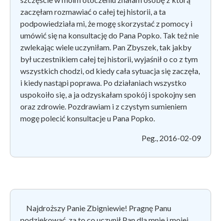
zaczęłam rozmawiać o całej tej historii, a ta
podpowiedziała mi, że mogę skorzystać z pomocy i
umówić się na konsultację do Pana Popko. Tak też nie
zwlekając wiele uczyniłam. Pan Zbyszek, tak jakby
był uczestnikiem całej tej historii, wyjaśnił o co z tym
wszystkich chodzi, od kiedy cała sytuacja się zaczęła,
i kiedy nastąpi poprawa. Po działaniach wszystko
uspokoiło się, a ja odzyskałam spokój i spokojny sen
oraz zdrowie. Pozdrawiam i z czystym sumieniem
mogę polecić konsultacje u Pana Popko.
Peg., 2016-02-09
Najdroższy Panie Zbigniewie! Pragnę Panu
podziękować, za to co uczynił Pan dla mnie i mojej