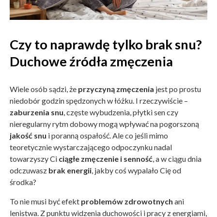
Czy to naprawdę tylko brak snu?
Duchowe źródła zmęczenia
Wiele osób sądzi, że
przyczyną zmęczenia
jest po prostu
niedobór godzin spędzonych w łóżku. I rzeczywiście –
zaburzenia snu
, częste wybudzenia, płytki sen czy
nieregularny rytm dobowy mogą wpływać na pogorszoną
jakość snu
i poranną ospałość. Ale co jeśli mimo
teoretycznie wystarczającego odpoczynku nadal
towarzyszy Ci
ciągłe zmęczenie i senność
, a w ciągu dnia
odczuwasz
brak energii
, jakby coś wypalało Cię od
środka?
To nie musi być efekt
problemów zdrowotnych
ani
lenistwa. Z punktu widzenia duchowości i pracy z energiami,