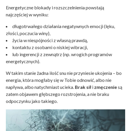
Energetyczne blokady i rozszczelnienia powstają
najczęściej w wyniku:
długotrwałego działania negatywnych emocji (lęku,
złości, poczucia winy),
życia w niespójności z własną prawdą,
kontaktu z osobami o niskiej wibracji,
lub ingerencji z zewnątrz (np. wrogich programów
energetycznych).
W takim stanie żadna ilość snu nie przyniesie ukojenia – bo
energia, która mogłaby się w Tobie odnowić, albo nie
napływa, albo natychmiast ucieka.
Brak sił
i
zmęczenie
są
zatem objawem głębszego rozstrojenia, a nie braku
odpoczynku jako takiego.