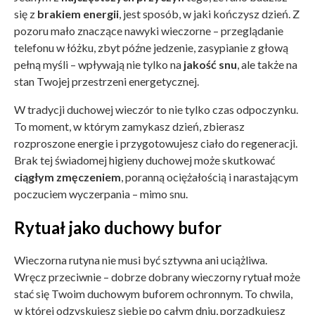
się z
brakiem energii
, jest sposób, w jaki kończysz dzień. Z
pozoru mało znaczące nawyki wieczorne – przeglądanie
telefonu w łóżku, zbyt późne jedzenie, zasypianie z głową
pełną myśli – wpływają nie tylko na
jakość snu
, ale także na
stan Twojej przestrzeni energetycznej.
W tradycji duchowej wieczór to nie tylko czas odpoczynku.
To moment, w którym zamykasz dzień, zbierasz
rozproszone energie i przygotowujesz ciało do regeneracji.
Brak tej świadomej higieny duchowej może skutkować
ciągłym zmęczeniem
, poranną ociężałością i narastającym
poczuciem wyczerpania – mimo snu.
Rytuał jako duchowy bufor
Wieczorna rutyna nie musi być sztywna ani uciążliwa.
Wręcz przeciwnie – dobrze dobrany wieczorny rytuał może
stać się Twoim duchowym buforem ochronnym. To chwila,
w której odzyskujesz siebie po całym dniu, porządkujesz