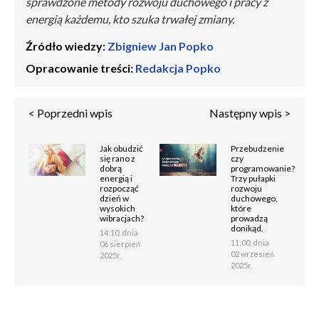
sprawdzone metody rozwoju duchowego i pracy z
energią każdemu, kto szuka trwałej zmiany.
Źródło wiedzy:
Zbigniew Jan Popko
Opracowanie treści:
Redakcja Popko
< Poprzedni wpis
Następny wpis >
Jak obudzić
Przebudzenie
się rano z
czy
dobrą
programowanie?
energią i
Trzy pułapki
rozpocząć
rozwoju
dzień w
duchowego,
wysokich
które
wibracjach?
prowadzą
donikąd.
14:10, dnia
11:00, dnia
06 sierpień
02 wrzesień
2025r.
2025r.