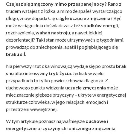
Czujesz się zmęczony mimo przespanej nocy?
Rano z
trudem wstajesz z łóżka, a mimo że spałeś wystarczająco
długo, znów dopada Cię
ciągłe uczucie zmęczenia
? Być
może w ciągu dnia doświadczasz też
spadków energii
,
rozdrażnienia,
wahań nastroju
, a nawet lekkiej
dezorientacji? Taki stan może utrzymywać się tygodniami,
prowadząc do zniechęcenia, apatii i pogłębiającego się
braku sił
.
Na pierwszy rzut oka winowajcą wydaje się po prostu
brak
snu
albo intensywny
tryb życia
. Jednak w wielu
przypadkach to tylko powierzchowna diagnoza. Z
duchowego punktu widzenia
uczucie zmęczenia
może
mieć znacznie głębsze przyczyny – ukryte w energetycznej
strukturze człowieka, w jego relacjach, emocjach i
przestrzeni wewnętrznej.
W tym artykule poznasz najważniejsze
duchowe i
energetyczne przyczyny chronicznego zmęczenia
,