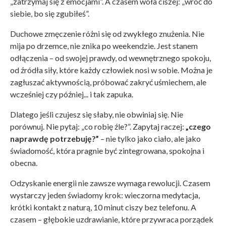
„zatrzymaj się z emocjami”. A czasem woła ciszej: „wróć do
siebie, bo się zgubiłeś”.
Duchowe zmęczenie różni się od zwykłego znużenia. Nie
mija po drzemce, nie znika po weekendzie. Jest stanem
odłączenia – od swojej prawdy, od wewnętrznego spokoju,
od źródła siły, które każdy człowiek nosi w sobie. Można je
zagłuszać aktywnością, próbować zakryć uśmiechem, ale
wcześniej czy później... i tak zapuka.
Dlatego jeśli czujesz się słaby, nie obwiniaj się. Nie
porównuj. Nie pytaj: „co robię źle?”. Zapytaj raczej:
„czego
naprawdę potrzebuję?”
– nie tylko jako ciało, ale jako
świadomość, która pragnie być zintegrowana, spokojna i
obecna.
Odzyskanie energii nie zawsze wymaga rewolucji. Czasem
wystarczy jeden świadomy krok: wieczorna medytacja,
krótki kontakt z naturą, 10 minut ciszy bez telefonu. A
czasem – głębokie uzdrawianie, które przywraca porządek