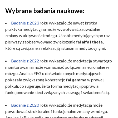
Wybrane badania naukowe:
Badanie z 2023
roku wykazało, że nawet krótka
praktyka medytacyjna może wywoływać zauważalne
zmiany w aktywności mózgu. U osób medytujących po raz
pierwszy zaobserwowano zwiększenie fal
alfa i theta,
które są związane z relaksacją i stanami medytacyjnymi.
Badanie z 2022
roku wykazało, że medytacja otwartego
monitorowania może wzmacniać połączenia neuronalne w
mózgu. Analiza EEG u doświadczonych medytujących
pokazała zwiększoną koherencję
fal gamma
w prawej
półkuli, co sugeruje, że ta forma medytacji poprawia
funkcjonowanie sieci związanych z uwagą i świadomością.
Badanie z 2020
roku wykazało, że medytacja może
powodować strukturalne i funkcjonalne zmiany w mózgu.
Analiza MRI ujawniła, że regularna praktyka medytacji