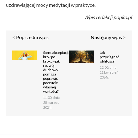
uzdrawiającej mocy medytacji w praktyce.
Wpis redakcji popko.pl
< Poprzedni wpis
Następny wpis >
Samoakceptacja
Jak
krok po
przyciągnąć
kroku - jak
obfitość?
rozwój
12:00, dnia
duchowy
11 kwiecień
pomaga
2024r.
poprawić
poczucie
własnej
wartości?
11:00, dnia
28 marzec
2024r.