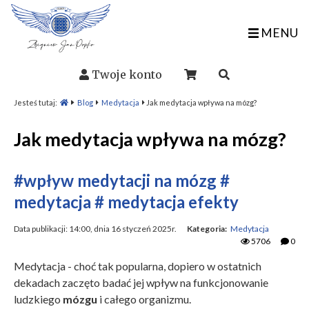
MENU
Twoje konto
Jesteś tutaj:
Blog
Medytacja
Jak medytacja wpływa na mózg?
Jak medytacja wpływa na mózg?
#wpływ medytacji na mózg
#
medytacja
# medytacja efekty
Data publikacji: 14:00, dnia 16 styczeń 2025r.
Kategoria:
Medytacja
5706
0
Medytacja - choć tak popularna, dopiero w ostatnich
dekadach zaczęto badać jej wpływ na funkcjonowanie
ludzkiego
mózgu
i całego organizmu.