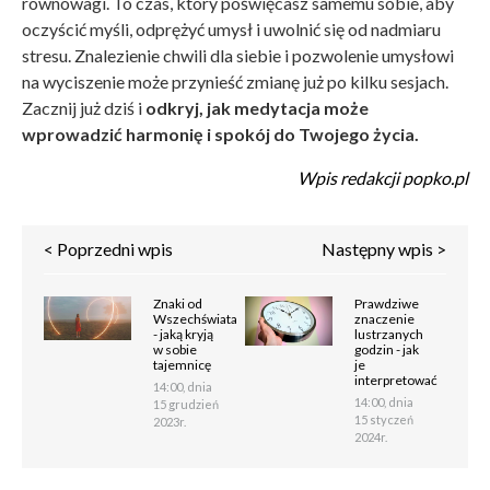
równowagi. To czas, który poświęcasz samemu sobie, aby
oczyścić myśli, odprężyć umysł i uwolnić się od nadmiaru
stresu. Znalezienie chwili dla siebie i pozwolenie umysłowi
na wyciszenie może przynieść zmianę już po kilku sesjach.
Zacznij już dziś i
odkryj, jak medytacja może
wprowadzić harmonię i spokój do Twojego życia.
Wpis redakcji popko.pl
< Poprzedni wpis
Następny wpis >
Znaki od
Prawdziwe
Wszechświata
znaczenie
- jaką kryją
lustrzanych
w sobie
godzin - jak
tajemnicę
je
interpretować
14:00, dnia
14:00, dnia
15 grudzień
15 styczeń
2023r.
2024r.