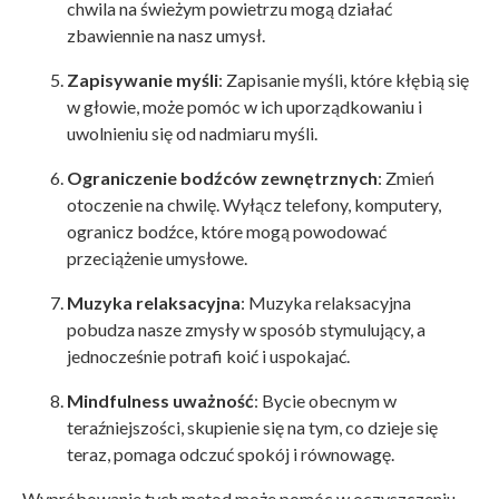
chwila na świeżym powietrzu mogą działać
zbawiennie na nasz umysł.
Zapisywanie myśli
: Zapisanie myśli, które kłębią się
w głowie, może pomóc w ich uporządkowaniu i
uwolnieniu się od nadmiaru myśli.
Ograniczenie bodźców zewnętrznych
: Zmień
otoczenie na chwilę. Wyłącz telefony, komputery,
ogranicz bodźce, które mogą powodować
przeciążenie umysłowe.
Muzyka relaksacyjna
: Muzyka relaksacyjna
pobudza nasze zmysły w sposób stymulujący, a
jednocześnie potrafi koić i uspokajać.
Mindfulness uważność
: Bycie obecnym w
teraźniejszości, skupienie się na tym, co dzieje się
teraz, pomaga odczuć spokój i równowagę.
Wypróbowanie tych metod może pomóc w oczyszczeniu