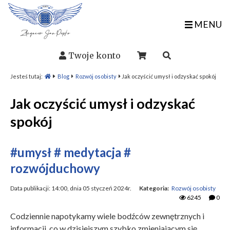
MENU
Twoje konto
Jesteś tutaj:
Blog
Rozwój osobisty
Jak oczyścić umysł i odzyskać spokój
Jak oczyścić umysł i odzyskać
spokój
#umysł
# medytacja
#
rozwójduchowy
Data publikacji: 14:00, dnia 05 styczeń 2024r.
Kategoria:
Rozwój osobisty
6245
0
Codziennie napotykamy wiele bodźców zewnętrznych i
informacji, co w dzisiejszym szybko zmieniającym się