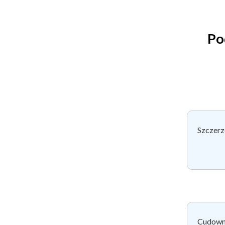
Po
Szczerz
Cudowna