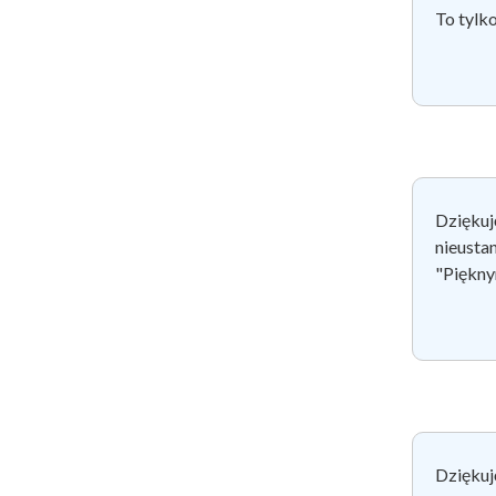
To tylk
Dziękuj
nieustan
"Piękny
Dzięku