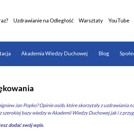
raz?
Uzdrawianie na Odległość
Warsztaty
YouTube
acja
Akademia Wiedzy Duchowej
Blog
Społe
ękowania
bigniew Jan Popko? Opinie osób, które skorzytały z
uzdrawiania na
 z szerokiej bazy wiedzy w
Akademii Wiedzy Duchowej
jak i z prz
esz dodać swój wpis.