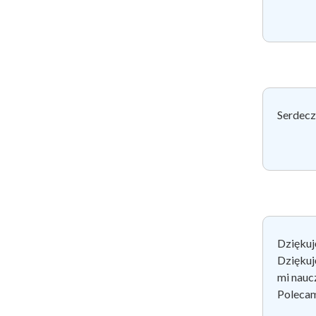
Serdeczn
Dziękuj
Dziękuję
mi naucz
Polecam