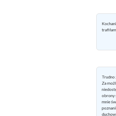
Kochani,
trafiłam
Trudno 
Za możl
niedost
obrony 
mnie św
poznani
duchow