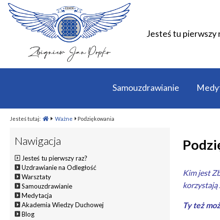
Jesteś tu pierwszy 
Samouzdrawianie
Medyt
Jesteś tutaj:
Ważne
Podziękowania
Nawigacja
Podzi
Jesteś tu pierwszy raz?
Uzdrawianie na Odległość
Kim jest Z
Warsztaty
korzystają
Samouzdrawianie
Medytacja
Ty też moż
Akademia Wiedzy Duchowej
Blog