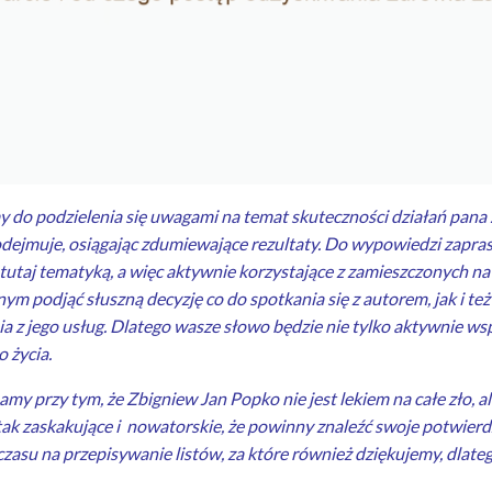
 do podzielenia się uwagami na temat skuteczności działań pana Zb
odejmuje, osiągając zdumiewające rezultaty. Do wypowiedzi zapra
tutaj tematyką, a więc aktywnie korzystające z zamieszczonych na
ym podjąć słuszną decyzję co do spotkania się z autorem, jak i te
a z jego usług. Dlatego wasze słowo będzie nie tylko aktywnie wsp
 życia.
y przy tym, że Zbigniew Jan Popko nie jest lekiem na całe zło, al
 tak zaskakujące i nowatorskie, że powinny znaleźć swoje potwier
zasu na przepisywanie listów, za które również dziękujemy, dlate