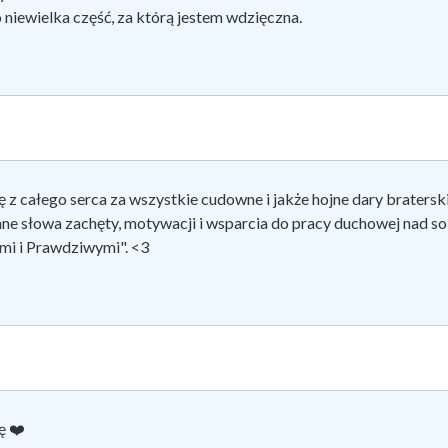
o niewielka część, za którą jestem wdzięczna.
ę z całego serca za wszystkie cudowne i jakże hojne dary bratersk
ne słowa zachęty, motywacji i wsparcia do pracy duchowej nad sobą
mi i Prawdziwymi". <3
ję
❤️