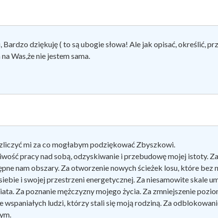
 Bardzo dziękuję ( to są ubogie słowa! Ale jak opisać, określić, p
 na Was,że nie jestem sama.
zliczyć mi za co mogłabym podziękować Zbyszkowi.
iwość pracy nad sobą, odzyskiwanie i przebudowę mojej istoty. Za
ępne nam obszary. Za otworzenie nowych ścieżek losu, które bez n
siebie i swojej przestrzeni energetycznej. Za niesamowite skale 
iata. Za poznanie mężczyzny mojego życia. Za zmniejszenie poziom
e wspaniałych ludzi, którzy stali się moją rodziną. Za odblokowan
ym.