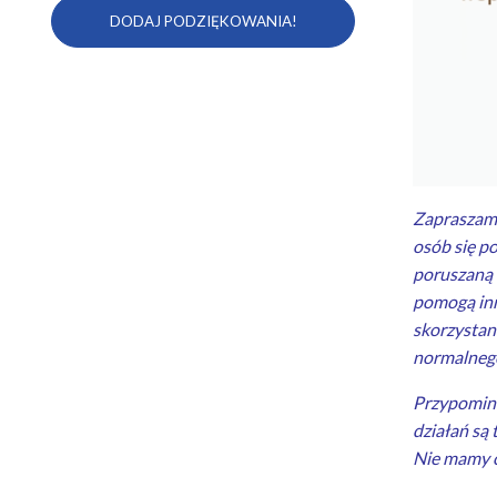
Zapraszamy
osób się p
poruszaną 
pomogą inn
skorzystani
normalnego
Przypominam
działań są
Nie mamy c