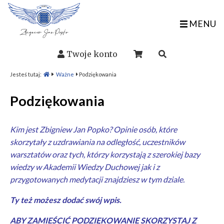
MENU
Twoje konto
Jesteś tutaj:
Ważne
Podziękowania
Podziękowania
Kim jest Zbigniew Jan Popko? Opinie osób, które
skorzytały z
uzdrawiania na odległość
, uczestników
warsztatów
oraz tych, którzy korzystają z szerokiej bazy
wiedzy w
Akademii Wiedzy Duchowej
jak i z
przygotowanych
medytacji
znajdziesz w tym dziale.
Ty też możesz dodać swój wpis.
ABY ZAMIEŚCIĆ PODZIĘKOWANIE SKORZYSTAJ Z