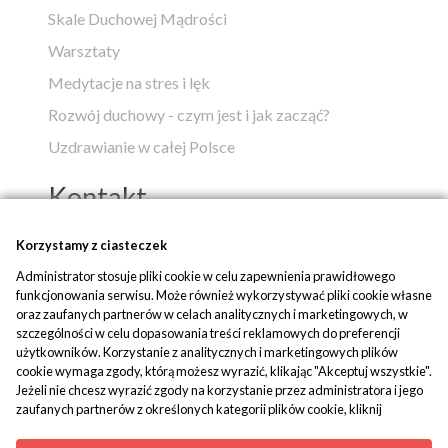
Skale Duchowej Mądrości
Warsztaty
Medytacje na stres i lęk
Rozwój duchowy - czym jest i jak zacząć?
Uzdrawianie w całej Polsce
Kontakt
Popko - Centrum Medytacji i Uzdrawiania
Korzystamy z ciasteczek
Administrator stosuje pliki cookie w celu zapewnienia prawidłowego
ul. Piaskowa 1
funkcjonowania serwisu. Może również wykorzystywać pliki cookie własne
42-700 Rusinowice
oraz zaufanych partnerów w celach analitycznych i marketingowych, w
szczególności w celu dopasowania treści reklamowych do preferencji
tel:
+48 509 580 042
użytkowników. Korzystanie z analitycznych i marketingowych plików
mail:
biuro@popko.pl
cookie wymaga zgody, którą możesz wyrazić, klikając "Akceptuj wszystkie".
Jeżeli nie chcesz wyrazić zgody na korzystanie przez administratora i jego
zaufanych partnerów z określonych kategorii plików cookie, kliknij
Media społecznościowe:
"Dowiedz się więcej" i zdecyduj o swoich preferencjach. Wyrażoną zgodę
YouTube
|
Facebook
|
Instagram
można wycofać w każdym momencie poprzez zmianę preferencji plików