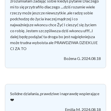
zrozumiałam zadając sobie kiedyś pytanie Dlaczego
mi to się przytrafiło dlaczego ....dziś rozumie wiele
rzeczy może jeszcze niewszytkie ,ale radzę sobie
podchodzę do życia inaczej mądrzej i co
najważniejsze wkoncu chce Żyć I cieszyć się życiem
co robię. Jestem szczęśliwsza dziś wkoncu ufff...I
dalej będę podążać ta droga bo jest najpiękniejsza
może trudna wyboista ale PRAWDZIWA DZIEKUJE
CI ZA TO
Bożena G. 2024.08.18
Solidne działania, prawdziwe i naprawdę wspierające
❤️
Emilia M. 2024.08.18