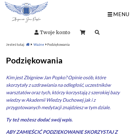
MENU
Twoje konto
Jesteś tutaj:
Ważne
Podziękowania
Podziękowania
Kim jest Zbigniew Jan Popko? Opinie osób, które
skorzytały z
uzdrawiania na odległość
, uczestników
warsztatów
oraz tych, którzy korzystają z szerokiej bazy
wiedzy w
Akademii Wiedzy Duchowej
jak i z
przygotowanych
medytacji
znajdziesz w tym dziale.
Ty też możesz dodać swój wpis.
ABY ZAMIEŚCIĆ PODZIĘKOWANIE SKORZYSTAJ Z