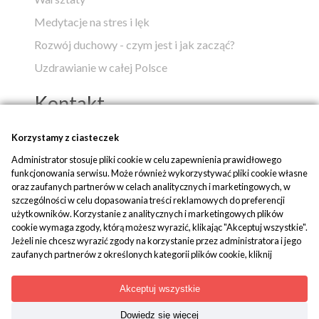
Medytacje na stres i lęk
Rozwój duchowy - czym jest i jak zacząć?
Uzdrawianie w całej Polsce
Kontakt
Popko - Centrum Medytacji i Uzdrawiania
Korzystamy z ciasteczek
Administrator stosuje pliki cookie w celu zapewnienia prawidłowego
ul. Piaskowa 1
funkcjonowania serwisu. Może również wykorzystywać pliki cookie własne
42-700 Rusinowice
oraz zaufanych partnerów w celach analitycznych i marketingowych, w
szczególności w celu dopasowania treści reklamowych do preferencji
tel:
+48 509 580 042
użytkowników. Korzystanie z analitycznych i marketingowych plików
mail:
biuro@popko.pl
cookie wymaga zgody, którą możesz wyrazić, klikając "Akceptuj wszystkie".
Jeżeli nie chcesz wyrazić zgody na korzystanie przez administratora i jego
zaufanych partnerów z określonych kategorii plików cookie, kliknij
Media społecznościowe:
"Dowiedz się więcej" i zdecyduj o swoich preferencjach. Wyrażoną zgodę
YouTube
|
Facebook
|
Instagram
można wycofać w każdym momencie poprzez zmianę preferencji plików
Akceptuj wszystkie
cookie. Możliwość edycji zgód cookie znajdziesz w stopce strony pod
przyciskiem "Edytuj zgody cookie".
Dowiedz się więcej