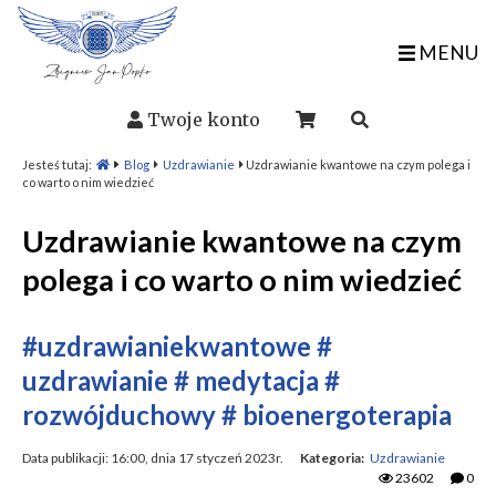
MENU
Twoje konto
Jesteś tutaj:
Blog
Uzdrawianie
Uzdrawianie kwantowe na czym polega i
co warto o nim wiedzieć
Uzdrawianie kwantowe na czym
polega i co warto o nim wiedzieć
#uzdrawianiekwantowe
#
uzdrawianie
# medytacja
#
rozwójduchowy
# bioenergoterapia
Data publikacji: 16:00, dnia 17 styczeń 2023r.
Kategoria:
Uzdrawianie
23602
0