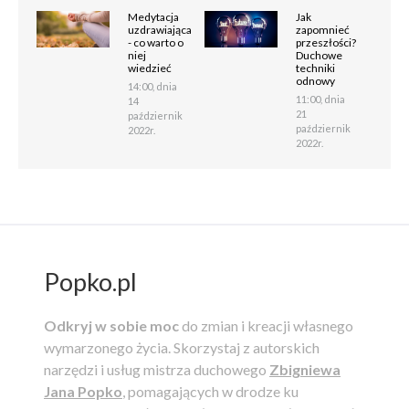
Medytacja
Jak
uzdrawiająca
zapomnieć
- co warto o
przeszłości?
niej
Duchowe
wiedzieć
techniki
odnowy
14:00, dnia
11:00, dnia
14
21
październik
październik
2022r.
2022r.
Popko.pl
Odkryj w sobie moc
do zmian i kreacji własnego
wymarzonego życia.
Skorzystaj z autorskich
narzędzi i usług mistrza duchowego
Zbigniewa
Jana Popko
, pomagających w drodze ku