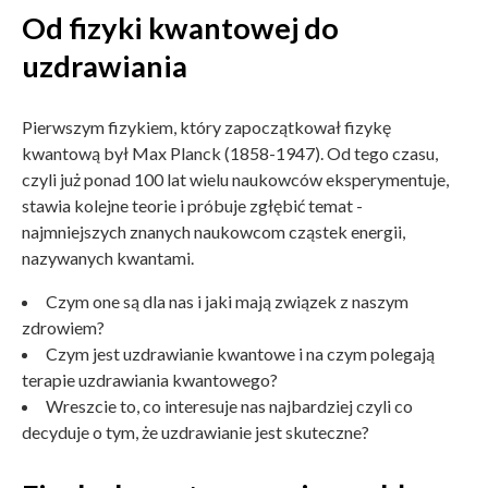
Od fizyki kwantowej do
uzdrawiania
Pierwszym fizykiem, który zapoczątkował fizykę
kwantową był Max Planck (1858-1947). Od tego czasu,
czyli już ponad 100 lat wielu naukowców eksperymentuje,
stawia kolejne teorie i próbuje zgłębić temat -
najmniejszych znanych naukowcom cząstek energii,
nazywanych kwantami.
Czym one są dla nas i jaki mają związek z naszym
zdrowiem?
Czym jest uzdrawianie kwantowe i na czym polegają
terapie uzdrawiania kwantowego?
Wreszcie to, co interesuje nas najbardziej czyli co
decyduje o tym, że uzdrawianie jest skuteczne?