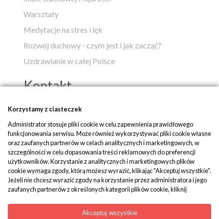
Warsztaty
Medytacje na stres i lęk
Rozwój duchowy - czym jest i jak zacząć?
Uzdrawianie w całej Polsce
Kontakt
Popko - Centrum Medytacji i Uzdrawiania
Korzystamy z ciasteczek
Administrator stosuje pliki cookie w celu zapewnienia prawidłowego
ul. Piaskowa 1
funkcjonowania serwisu. Może również wykorzystywać pliki cookie własne
42-700 Rusinowice
oraz zaufanych partnerów w celach analitycznych i marketingowych, w
szczególności w celu dopasowania treści reklamowych do preferencji
tel:
+48 509 580 042
użytkowników. Korzystanie z analitycznych i marketingowych plików
mail:
biuro@popko.pl
cookie wymaga zgody, którą możesz wyrazić, klikając "Akceptuj wszystkie".
Jeżeli nie chcesz wyrazić zgody na korzystanie przez administratora i jego
zaufanych partnerów z określonych kategorii plików cookie, kliknij
Media społecznościowe:
"Dowiedz się więcej" i zdecyduj o swoich preferencjach. Wyrażoną zgodę
YouTube
|
Facebook
|
Instagram
można wycofać w każdym momencie poprzez zmianę preferencji plików
Akceptuj wszystkie
cookie. Możliwość edycji zgód cookie znajdziesz w stopce strony pod