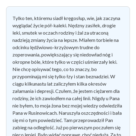
Tylko ten, któremu siadł kręgosłup, wie, jak zaczyna
wyglądać życie pół-kaleki. Nędzny zasiłek, drogie
leki, smutek w oczach rodziny i żal za utraconą
nadzieją zmiany życia na lepsze. Miałem torbiele na
odcinku lędźwiowo-krzyżowym trudne do
zoperowania, powiększający się niedowład nóg i
okropne bóle, które tylko w części uśmierzały leki.
Nie chcę opisywać tego, co to znaczy, bo
przypominają mi się tylko łzy i stan beznadziei. W
ciągu kilkunastu lat zaliczyłem kilka okresów
załamania i depresji. Czułem, że jestem ciężarem dla
rodziny, że ich zawiodłem na całej linii. Nigdy u Pana
nie byłem, to moja żona bez mojej wiedzy odwiedziła
Pana w Rusinowicach. Naruszyła oszczędności i bała
się mi o tym powiedzieć. Tam przeprowadził Pan
zabieg na odległość. Już po pierwszym poczułem się
nieco lepiej. Było widać poprawę, choć niedużą. Za to