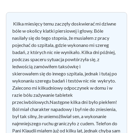
Kilka miesięcy temu zaczęły doskwierać mi dziwne
bóle w okolicy klatki piersiowej i głowy. Bóle
nasilały się do tego stopnia, że musiałem z pracy
pojechać do szpitala, gdzie wykonano mi szereg
badań, z których nic nie wynikało. Kilka dni później,
podczas spaceru sytuacja powtórzyła się, z
ledwością zamówiłem taksówkę i
skierowałem się do innego szpitala, jednak i tutaj po
wykonaniu szeregu badań i testów nic nie wykryto.
Zalecono mi kilkudniowy odpoczynek w domu i w
razie bólu zażywanie tabletek
przeciwbólowych.Następne kilka dni było piekłem!
Ból miał charakter napadowy i był nie do zniesienia,
był tak silny, że uniemożliwiał sen, a wykonanie
najmniejszego ruchu graniczyło z cudem. Telefon do
Pani Klaudii miałem już od kilku lat, jednak chyba sam