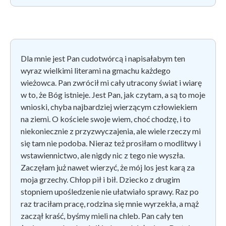
Dla mnie jest Pan cudotwórcą i napisałabym ten
wyraz wielkimi literami na gmachu każdego
wieżowca. Pan zwrócił mi cały utracony świat i wiarę
w to, że Bóg istnieje. Jest Pan, jak czytam, a są to moje
wnioski, chyba najbardziej wierzącym człowiekiem
na ziemi. O kościele swoje wiem, choć chodzę, i to
niekoniecznie z przyzwyczajenia, ale wiele rzeczy mi
się tam nie podoba. Nieraz też prosiłam o modlitwy i
wstawiennictwo, ale nigdy nic z tego nie wyszła.
Zaczęłam już nawet wierzyć, że mój los jest karą za
moja grzechy. Chłop pił i bił. Dziecko z drugim
stopniem upośledzenie nie ułatwiało sprawy. Raz po
raz traciłam pracę, rodzina się mnie wyrzekła, a mąż
zaczął kraść, byśmy mieli na chleb. Pan cały ten