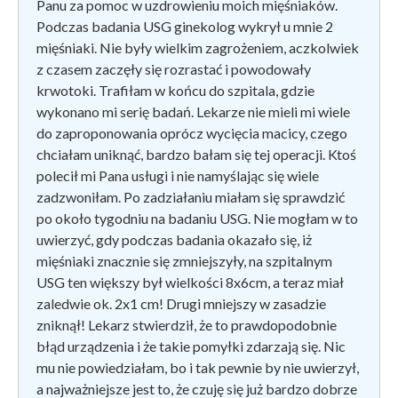
Panu za pomoc w uzdrowieniu moich mięśniaków.
Podczas badania USG ginekolog wykrył u mnie 2
mięśniaki. Nie były wielkim zagrożeniem, aczkolwiek
z czasem zaczęły się rozrastać i powodowały
krwotoki. Trafiłam w końcu do szpitala, gdzie
wykonano mi serię badań. Lekarze nie mieli mi wiele
do zaproponowania oprócz wycięcia macicy, czego
chciałam uniknąć, bardzo bałam się tej operacji. Ktoś
polecił mi Pana usługi i nie namyślając się wiele
zadzwoniłam. Po zadziałaniu miałam się sprawdzić
po około tygodniu na badaniu USG. Nie mogłam w to
uwierzyć, gdy podczas badania okazało się, iż
mięśniaki znacznie się zmniejszyły, na szpitalnym
USG ten większy był wielkości 8x6cm, a teraz miał
zaledwie ok. 2x1 cm! Drugi mniejszy w zasadzie
zniknął! Lekarz stwierdził, że to prawdopodobnie
błąd urządzenia i że takie pomyłki zdarzają się. Nic
mu nie powiedziałam, bo i tak pewnie by nie uwierzył,
a najważniejsze jest to, że czuję się już bardzo dobrze