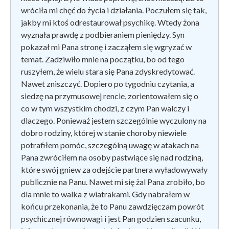
wróciła mi chęć do życia i działania. Poczułem się tak,
jakby mi ktoś odrestaurował psychikę. Wtedy żona
wyznała prawdę z podbieraniem pieniędzy. Syn
pokazał mi Pana stronę i zacząłem się wgryzać w
temat. Zadziwiło mnie na początku, bo od tego
ruszyłem, że wielu stara się Pana zdyskredytować.
Nawet zniszczyć. Dopiero po tygodniu czytania, a
siedzę na przymusowej rencie, zorientowałem się o
co w tym wszystkim chodzi, z czym Pan walczy i
dlaczego. Ponieważ jestem szczególnie wyczulony na
dobro rodziny, której w stanie choroby niewiele
potrafiłem pomóc, szczególną uwagę w atakach na
Pana zwróciłem na osoby pastwiące się nad rodziną,
które swój gniew za odejście partnera wyładowywały
publicznie na Panu. Nawet mi się żal Pana zrobiło, bo
dla mnie to walka z wiatrakami. Gdy nabrałem w
końcu przekonania, że to Panu zawdzięczam powrót
psychicznej równowagi i jest Pan godzien szacunku,