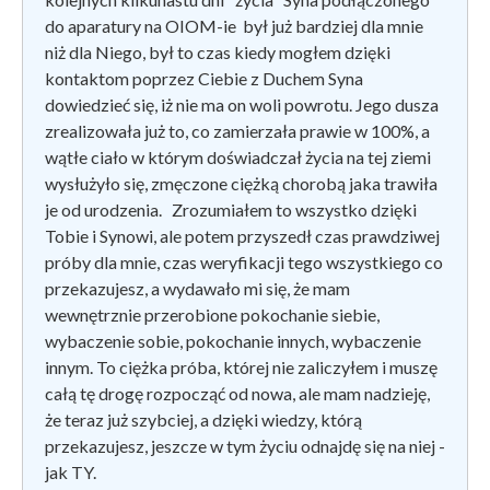
do aparatury na OIOM-ie był już bardziej dla mnie
niż dla Niego, był to czas kiedy mogłem dzięki
kontaktom poprzez Ciebie z Duchem Syna
dowiedzieć się, iż nie ma on woli powrotu. Jego dusza
zrealizowała już to, co zamierzała prawie w 100%, a
wątłe ciało w którym doświadczał życia na tej ziemi
wysłużyło się, zmęczone ciężką chorobą jaka trawiła
je od urodzenia. Zrozumiałem to wszystko dzięki
Tobie i Synowi, ale potem przyszedł czas prawdziwej
próby dla mnie, czas weryfikacji tego wszystkiego co
przekazujesz, a wydawało mi się, że mam
wewnętrznie przerobione pokochanie siebie,
wybaczenie sobie, pokochanie innych, wybaczenie
innym. To ciężka próba, której nie zaliczyłem i muszę
całą tę drogę rozpocząć od nowa, ale mam nadzieję,
że teraz już szybciej, a dzięki wiedzy, którą
przekazujesz, jeszcze w tym życiu odnajdę się na niej -
jak TY.