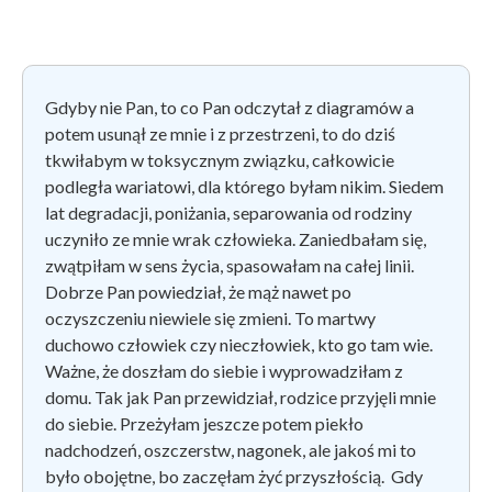
Gdyby nie Pan, to co Pan odczytał z diagramów a
potem usunął ze mnie i z przestrzeni, to do dziś
tkwiłabym w toksycznym związku, całkowicie
podległa wariatowi, dla którego byłam nikim. Siedem
lat degradacji, poniżania, separowania od rodziny
uczyniło ze mnie wrak człowieka. Zaniedbałam się,
zwątpiłam w sens życia, spasowałam na całej linii.
Dobrze Pan powiedział, że mąż nawet po
oczyszczeniu niewiele się zmieni. To martwy
duchowo człowiek czy nieczłowiek, kto go tam wie.
Ważne, że doszłam do siebie i wyprowadziłam z
domu. Tak jak Pan przewidział, rodzice przyjęli mnie
do siebie. Przeżyłam jeszcze potem piekło
nadchodzeń, oszczerstw, nagonek, ale jakoś mi to
było obojętne, bo zaczęłam żyć przyszłością. Gdy