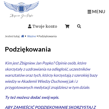
MENU
Twoje konto
Jesteś tutaj:
Ważne
Podziękowania
Podziękowania
Kim jest Zbigniew Jan Popko? Opinie osób, które
skorzytały z
uzdrawiania na odległość
, uczestników
warsztatów
oraz tych, którzy korzystają z szerokiej bazy
wiedzy w
Akademii Wiedzy Duchowej
jak i z
przygotowanych
medytacji
znajdziesz w tym dziale.
Ty też możesz dodać swój wpis.
ABY ZAMIEŚCIĆ PODZIĘKOWANIE SKORZYSTAJ Z