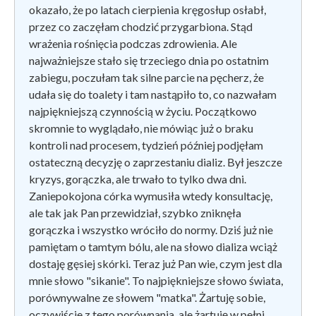
okazało, że po latach cierpienia kręgosłup osłabł,
przez co zaczęłam chodzić przygarbiona. Stąd
wrażenia rośnięcia podczas zdrowienia. Ale
najważniejsze stało się trzeciego dnia po ostatnim
zabiegu, poczułam tak silne parcie na pęcherz, że
udała się do toalety i tam nastąpiło to, co nazwałam
najpiękniejszą czynnością w życiu. Początkowo
skromnie to wyglądało, nie mówiąc już o braku
kontroli nad procesem, tydzień później podjęłam
ostateczną decyzję o zaprzestaniu dializ. Był jeszcze
kryzys, gorączka, ale trwało to tylko dwa dni.
Zaniepokojona córka wymusiła wtedy konsultację,
ale tak jak Pan przewidział, szybko zniknęła
gorączka i wszystko wróciło do normy. Dziś już nie
pamiętam o tamtym bólu, ale na słowo dializa wciąż
dostaję gęsiej skórki. Teraz już Pan wie, czym jest dla
mnie słowo "sikanie". To najpiękniejsze słowo świata,
porównywalne ze słowem "matka". Żartuję sobie,
oczywiście z tego porównania, ale żartuję w pełni