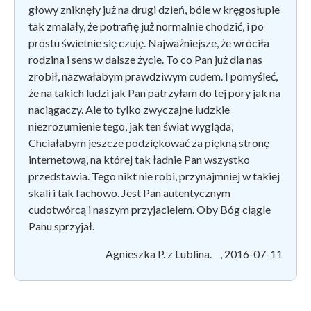
głowy zniknęły już na drugi dzień, bóle w kręgosłupie
tak zmalały, że potrafię już normalnie chodzić, i po
prostu świetnie się czuję. Najważniejsze, że wróciła
rodzina i sens w dalsze życie. To co Pan już dla nas
zrobił, nazwałabym prawdziwym cudem. I pomyśleć,
że na takich ludzi jak Pan patrzyłam do tej pory jak na
naciągaczy. Ale to tylko zwyczajne ludzkie
niezrozumienie tego, jak ten świat wygląda,
Chciałabym jeszcze podziękować za piękną stronę
internetową, na której tak ładnie Pan wszystko
przedstawia. Tego nikt nie robi, przynajmniej w takiej
skali i tak fachowo. Jest Pan autentycznym
cudotwórcą i naszym przyjacielem. Oby Bóg ciągle
Panu sprzyjał.
Agnieszka P. z Lublina. , 2016-07-11