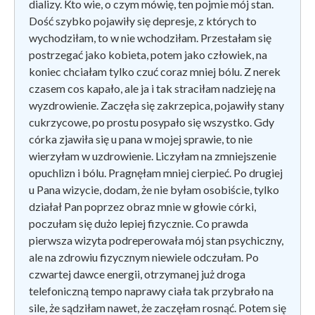
dializy. Kto wie, o czym mówię, ten pojmie mój stan.
Dość szybko pojawiły się depresje, z których to
wychodziłam, to w nie wchodziłam. Przestałam się
postrzegać jako kobieta, potem jako człowiek, na
koniec chciałam tylko czuć coraz mniej bólu. Z nerek
czasem cos kapało, ale ja i tak straciłam nadzieję na
wyzdrowienie. Zaczęła się zakrzepica, pojawiły stany
cukrzycowe, po prostu posypało się wszystko. Gdy
córka zjawiła się u pana w mojej sprawie, to nie
wierzyłam w uzdrowienie. Liczyłam na zmniejszenie
opuchlizn i bólu. Pragnęłam mniej cierpieć. Po drugiej
u Pana wizycie, dodam, że nie byłam osobiście, tylko
działał Pan poprzez obraz mnie w głowie córki,
poczułam się dużo lepiej fizycznie. Co prawda
pierwsza wizyta podreperowała mój stan psychiczny,
ale na zdrowiu fizycznym niewiele odczułam. Po
czwartej dawce energii, otrzymanej już droga
telefoniczną tempo naprawy ciała tak przybrało na
sile, że sądziłam nawet, że zaczęłam rosnąć. Potem się