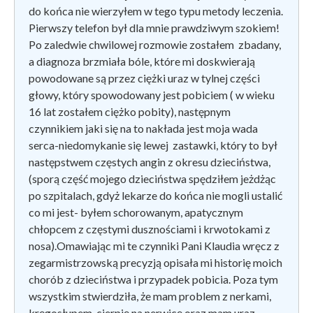
do końca nie wierzyłem w tego typu metody leczenia.
Pierwszy telefon był dla mnie prawdziwym szokiem!
Po zaledwie chwilowej rozmowie zostałem zbadany,
a diagnoza brzmiała bóle, które mi doskwierają
powodowane są przez ciężki uraz w tylnej części
głowy, który spowodowany jest pobiciem ( w wieku
16 lat zostałem ciężko pobity), następnym
czynnikiem jaki się na to nakłada jest moja wada
serca-niedomykanie się lewej zastawki, który to był
następstwem częstych angin z okresu dzieciństwa,
(sporą część mojego dzieciństwa spędziłem jeżdżąc
po szpitalach, gdyż lekarze do końca nie mogli ustalić
co mi jest- byłem schorowanym, apatycznym
chłopcem z częstymi dusznościami i krwotokami z
nosa).Omawiając mi te czynniki Pani Klaudia wręcz z
zegarmistrzowską precyzją opisała mi historię moich
chorób z dzieciństwa i przypadek pobicia. Poza tym
wszystkim stwierdziła, że mam problem z nerkami,
kręgosłupem, cierpię na nerwicę oraz mam uraz