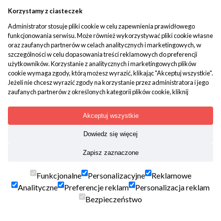
Korzystamy z ciasteczek
Wyrażam zgodę na przetwarzanie moich danych osobowych przez
popko.pl
Administrator stosuje pliki cookie w celu zapewnienia prawidłowego
funkcjonowania serwisu. Może również wykorzystywać pliki cookie własne
oraz zaufanych partnerów w celach analitycznych i marketingowych, w
szczególności w celu dopasowania treści reklamowych do preferencji
użytkowników. Korzystanie z analitycznych i marketingowych plików
cookie wymaga zgody, którą możesz wyrazić, klikając "Akceptuj wszystkie".
Jeżeli nie chcesz wyrazić zgody na korzystanie przez administratora i jego
zaufanych partnerów z określonych kategorii plików cookie, kliknij
"Dowiedz się więcej" i zdecyduj o swoich preferencjach. Wyrażoną zgodę
można wycofać w każdym momencie poprzez zmianę preferencji plików
Akceptuj wszystkie
cookie. Możliwość edycji zgód cookie znajdziesz w stopce strony pod
przyciskiem "Edytuj zgody cookie".
Popko.pl
Dowiedz się więcej
Korzystanie z plików cookie we wskazanych powyżej celach związane jest z
Zapisz zaznaczone
przetwarzaniem Twoich danych osobowych. Więcej informacji o
Odkryj w sobie moc
do zmian i kreacji własnego
korzystaniu z plików cookie uzyskasz w
polityce cookies
. Informacje o
wymarzonego życia.
Skorzystaj z autorskich
przetwarzaniu Twoich danych osobowych znajdują się w
polityce
Funkcjonalne
Personalizacyjne
Reklamowe
narzędzi i usług mistrza duchowego
Zbigniewa
prywatności
.
Analityczne
Preferencje reklam
Personalizacja reklam
Jana Popko
, pomagających w drodze ku
Bezpieczeństwo
uzdrowieniu i pełni szczęścia, które możesz nabyć
w naszym sklepie.