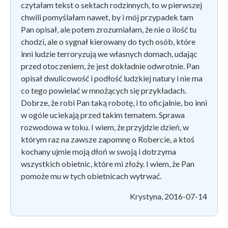
czytałam tekst o sektach rodzinnych, to w pierwszej
chwili pomyślałam nawet, by i mój przypadek tam
Pan opisał, ale potem zrozumiałam, że nie o ilość tu
chodzi, ale o sygnał kierowany do tych osób, które
inni ludzie terroryzują we własnych domach, udając
przed otoczeniem, że jest dokładnie odwrotnie. Pan
opisał dwulicowość i podłość ludzkiej natury i nie ma
co tego powielać w mnożących się przykładach.
Dobrze, że robi Pan taką robotę, i to oficjalnie, bo inni
w ogóle uciekają przed takim tematem. Sprawa
rozwodowa w toku. I wiem, że przyjdzie dzień, w
którym raz na zawsze zapomnę o Robercie, a ktoś
kochany ujmie moją dłoń w swoją i dotrzyma
wszystkich obietnic, które mi złoży. I wiem, że Pan
pomoże mu w tych obietnicach wytrwać.
Krystyna, 2016-07-14