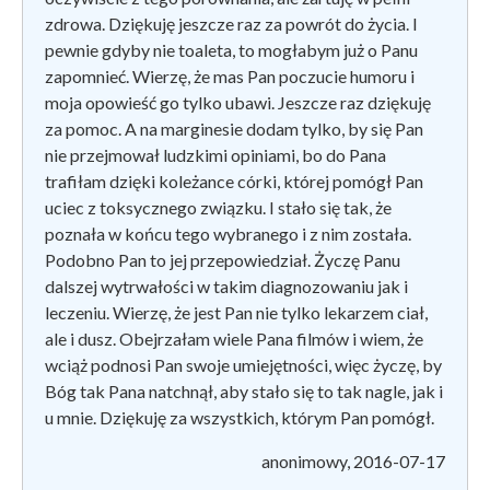
zdrowa. Dziękuję jeszcze raz za powrót do życia. I
pewnie gdyby nie toaleta, to mogłabym już o Panu
zapomnieć. Wierzę, że mas Pan poczucie humoru i
moja opowieść go tylko ubawi. Jeszcze raz dziękuję
za pomoc. A na marginesie dodam tylko, by się Pan
nie przejmował ludzkimi opiniami, bo do Pana
trafiłam dzięki koleżance córki, której pomógł Pan
uciec z toksycznego związku. I stało się tak, że
poznała w końcu tego wybranego i z nim została.
Podobno Pan to jej przepowiedział. Życzę Panu
dalszej wytrwałości w takim diagnozowaniu jak i
leczeniu. Wierzę, że jest Pan nie tylko lekarzem ciał,
ale i dusz. Obejrzałam wiele Pana filmów i wiem, że
wciąż podnosi Pan swoje umiejętności, więc życzę, by
Bóg tak Pana natchnął, aby stało się to tak nagle, jak i
u mnie. Dziękuję za wszystkich, którym Pan pomógł.
anonimowy, 2016-07-17