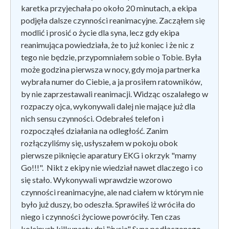
karetka przyjechała po około 20 minutach, a ekipa
podjęła dalsze czynności reanimacyjne. Zacząłem się
modlić i prosić o życie dla syna, lecz gdy ekipa
reanimująca powiedziała, że to już koniec i że nic z
tego nie będzie, przypomniałem sobie o Tobie. Była
może godzina pierwsza w nocy, gdy moja partnerka
wybrała numer do Ciebie, a ja prosiłem ratowników,
by nie zaprzestawali reanimacji. Widząc oszalałego w
rozpaczy ojca, wykonywali dalej nie mające już dla
nich sensu czynności. Odebrałeś telefon i
rozpocząłeś działania na odległość. Zanim
rozłączyliśmy się, usłyszałem w pokoju obok
pierwsze piknięcie aparatury EKG i okrzyk "mamy
Go!!!". Nikt z ekipy nie wiedział nawet dlaczego i co
się stało. Wykonywali wprawdzie wzorowo
czynności reanimacyjne, ale nad ciałem w którym nie
było już duszy, bo odeszła. Sprawiłeś iż wróciła do
niego i czynności życiowe powróciły. Ten czas
kolejnych kilkunastu dni "życia" Syna podłączonego