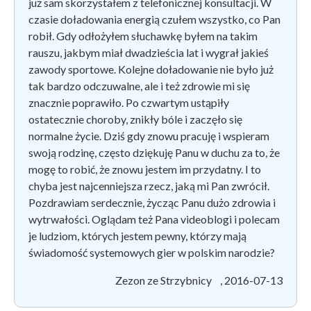
już sam skorzystałem z telefonicznej konsultacji. W
czasie doładowania energią czułem wszystko, co Pan
robił. Gdy odłożyłem słuchawkę byłem na takim
rauszu, jakbym miał dwadzieścia lat i wygrał jakieś
zawody sportowe. Kolejne doładowanie nie było już
tak bardzo odczuwalne, ale i też zdrowie mi się
znacznie poprawiło. Po czwartym ustąpiły
ostatecznie choroby, znikły bóle i zaczęło się
normalne życie. Dziś gdy znowu pracuję i wspieram
swoją rodzinę, często dziękuję Panu w duchu za to, że
mogę to robić, że znowu jestem im przydatny. I to
chyba jest najcenniejsza rzecz, jaką mi Pan zwrócił.
Pozdrawiam serdecznie, życząc Panu dużo zdrowia i
wytrwałości. Oglądam też Pana videoblogi i polecam
je ludziom, których jestem pewny, którzy mają
świadomość systemowych gier w polskim narodzie?
Zezon ze Strzybnicy , 2016-07-13