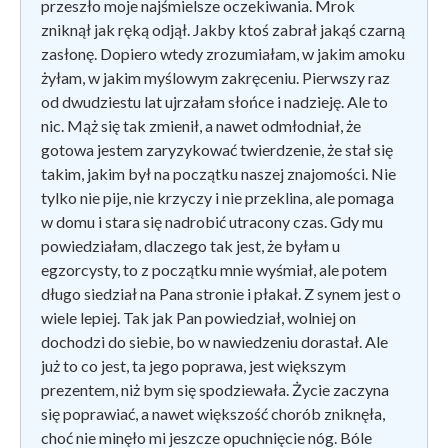
przeszło moje najśmielsze oczekiwania. Mrok
zniknął jak ręką odjął. Jakby ktoś zabrał jakąś czarną
zasłonę. Dopiero wtedy zrozumiałam, w jakim amoku
żyłam, w jakim myślowym zakręceniu. Pierwszy raz
od dwudziestu lat ujrzałam słońce i nadzieję. Ale to
nic. Mąż się tak zmienił, a nawet odmłodniał, że
gotowa jestem zaryzykować twierdzenie, że stał się
takim, jakim był na początku naszej znajomości. Nie
tylko nie pije, nie krzyczy i nie przeklina, ale pomaga
w domu i stara się nadrobić utracony czas. Gdy mu
powiedziałam, dlaczego tak jest, że byłam u
egzorcysty, to z początku mnie wyśmiał, ale potem
długo siedział na Pana stronie i płakał. Z synem jest o
wiele lepiej. Tak jak Pan powiedział, wolniej on
dochodzi do siebie, bo w nawiedzeniu dorastał. Ale
już to co jest, ta jego poprawa, jest większym
prezentem, niż bym się spodziewała. Życie zaczyna
się poprawiać, a nawet większość chorób zniknęła,
choć nie minęło mi jeszcze opuchnięcie nóg. Bóle