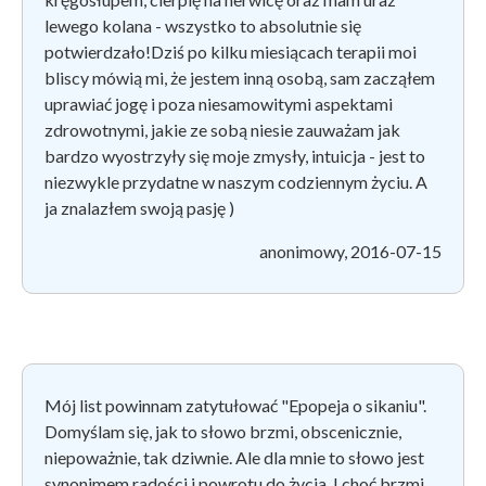
lewego kolana - wszystko to absolutnie się
potwierdzało!Dziś po kilku miesiącach terapii moi
bliscy mówią mi, że jestem inną osobą, sam zacząłem
uprawiać jogę i poza niesamowitymi aspektami
zdrowotnymi, jakie ze sobą niesie zauważam jak
bardzo wyostrzyły się moje zmysły, intuicja - jest to
niezwykle przydatne w naszym codziennym życiu. A
ja znalazłem swoją pasję )
anonimowy, 2016-07-15
Mój list powinnam zatytułować "Epopeja o sikaniu".
Domyślam się, jak to słowo brzmi, obscenicznie,
niepoważnie, tak dziwnie. Ale dla mnie to słowo jest
synonimem radości i powrotu do życia. I choć brzmi