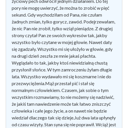
życiowy pech odwrócił jednym działaniem. Do tej
pory nie mogę uwierzyć, że można to zrobić w pięć
sekund. Gdy wychodziłam od Pana, nie czułam
żadnych zmian, tylko gorycz, zawód. Podejrzewałam,
że nic Pan nie zrobił, tylko wziął pieniądze. Z drugiej
strony czytał Pan ze swoich wykresów tak, jakby
wszystko było czytane w mojej głowie. Nawet daty
się zgadzały. Wszystko mi się ułożyło w głowie, gdy
na drugi dzień zeszła ze mnie jakaś płachta.
Wyglądało to tak, jakby ktoś niewidzialną chustą
przysłonił słońce. W tym zamroczeniu żyłam długie
lata. Wszystko wydawało mi się koszmarne i nie do
przezwyciężenia.Mąż przestał pić i stał się
normalnym człowiekiem. Czasem, jak sobie o tym
wszystkim rozmawiamy, to nie możemy się nadziwić,
że jakiś tam nawiedzenie może tak łatwo zniszczyć
człowieka i całe jego życie, a on nawet nie będzie
wiedział dlaczego tak się dzieje.Już dwa lata upłynęły
od czasu wizyty. Stan syna się nie poprawił. Wciąż jest