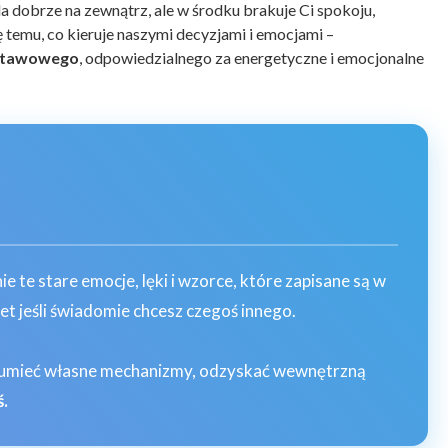
a dobrze na zewnątrz, ale w środku brakuje Ci spokoju,
ę temu, co kieruje naszymi decyzjami i emocjami –
stawowego
, odpowiedzialnego za energetyczne i emocjonalne
e te stare emocje, lęki i wzorce, które zapisane są w
et jeśli świadomie chcesz czegoś innego.
ozumieć własne mechanizmy, odzyskać wewnętrzną
ś.