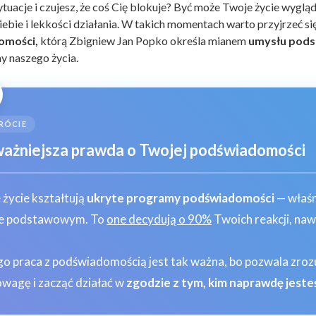
tuacje i czujesz, że coś Cię blokuje? Być może Twoje życie wygląd
iebie i lekkości działania. W takich momentach warto przyjrzeć si
omości,
którą Zbigniew Jan Popko określa mianem
umysłu pod
 naszego życia.
RÓCIE
ażniejsza prawda o Twojej podświadomości
 życie kształtują
ukryte programy podświadomości
— właśni
e podstawowym. To
one decydują o 90%
Twoich reakcji, naw
go praca z podświadomością jest tak ważna, bo pozwala zr
wagę i zacząć działać w
zgodzie z tym, kim naprawdę jeste