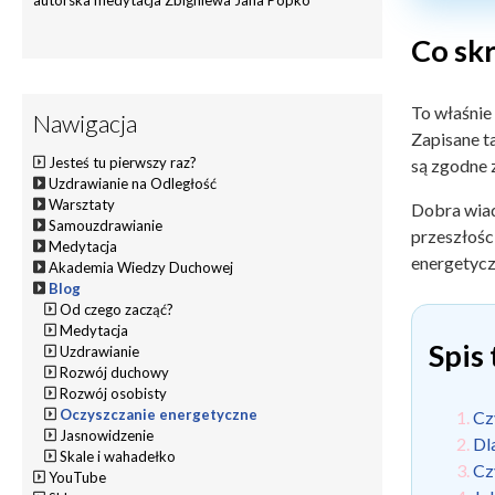
Co sk
To właśnie
Nawigacja
Zapisane t
Jesteś tu pierwszy raz?
są zgodne 
Uzdrawianie na Odległość
Warsztaty
Dobra wiad
Samouzdrawianie
przeszłośc
Medytacja
energetyc
Akademia Wiedzy Duchowej
Blog
Od czego zacząć?
Medytacja
Spis 
Uzdrawianie
Rozwój duchowy
Rozwój osobisty
Oczyszczanie energetyczne
Cz
Jasnowidzenie
Dl
Skale i wahadełko
Cz
YouTube