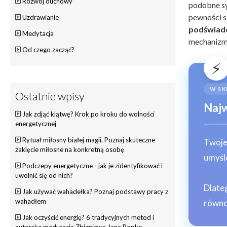
Rozwój duchowy
podobne sy
pewności s
Uzdrawianie
podświad
Medytacja
mechanizmy
Od czego zacząć?
⚡
W SK
Ostatnie wpisy
Najw
Jak zdjąć klątwę? Krok po kroku do wolności
energetycznej
Rytuał miłosny białej magii. Poznaj skuteczne
Twoje
zaklęcie miłosne na konkretną osobę
umyśl
Podczepy energetyczne - jak je zidentyfikować i
uwolnić się od nich?
Dlate
Jak używać wahadełka? Poznaj podstawy pracy z
wahadłem
równo
Jak oczyścić energię? 6 tradycyjnych metod i
autorska medytacja Zbigniewa Jana Popko