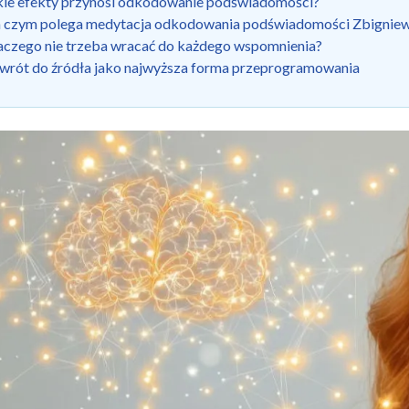
kie efekty przynosi odkodowanie podświadomości?
 czym polega medytacja odkodowania podświadomości Zbigniew
aczego nie trzeba wracać do każdego wspomnienia?
wrót do źródła jako najwyższa forma przeprogramowania