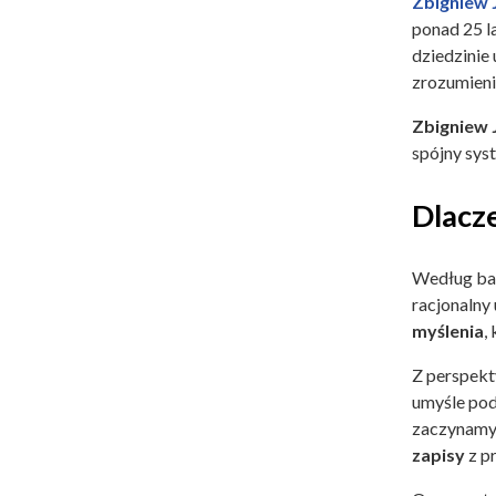
Zbigniew 
ponad 25 l
dziedzinie
zrozumieni
Zbigniew 
spójny sys
Dlacz
Według bad
racjonalny
myślenia
,
Z perspekt
umyśle pod
zaczynamy 
zapisy
z pr