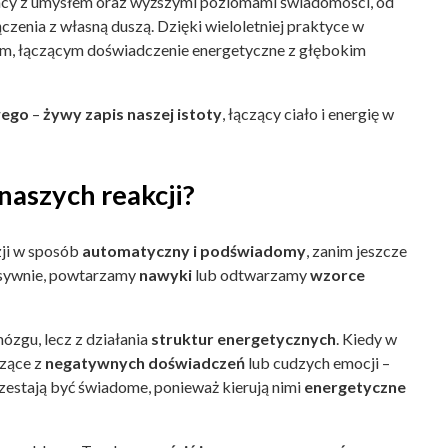
racy z umysłem oraz wyższymi poziomami świadomości, od
enia z własną duszą. Dzięki wieloletniej praktyce w
tem, łączącym doświadczenie energetyczne z głębokim
wego
–
żywy zapis naszej istoty
, łączący ciało i energię w
aszych reakcji?
ji w sposób
automatyczny i podświadomy
, zanim jeszcze
ulsywnie, powtarzamy
nawyki
lub odtwarzamy
wzorce
ózgu, lecz z działania
struktur energetycznych
. Kiedy w
dzące z
negatywnych doświadczeń
lub cudzych emocji –
estają być świadome, ponieważ kierują nimi
energetyczne