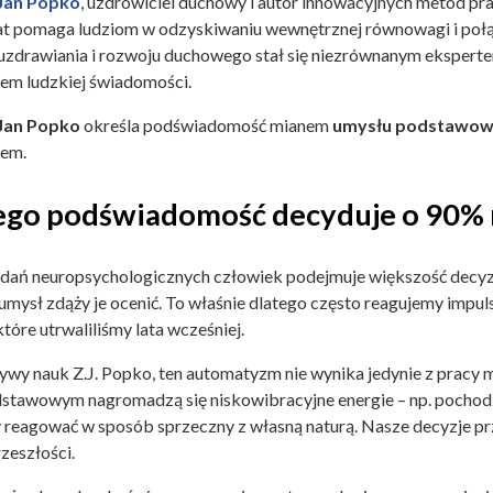
Jan Popko
, uzdrowiciel duchowy i autor innowacyjnych metod p
at pomaga ludziom w odzyskiwaniu wewnętrznej równowagi i połącz
 uzdrawiania i rozwoju duchowego stał się niezrównanym eksper
em ludzkiej świadomości.
Jan Popko
określa podświadomość mianem
umysłu podstawo
tem.
ego podświadomość decyduje o 90% n
ań neuropsychologicznych człowiek podejmuje większość decyz
 umysł zdąży je ocenić. To właśnie dlatego często reagujemy imp
 które utrwaliliśmy lata wcześniej.
ywy nauk Z.J. Popko, ten automatyzm nie wynika jedynie z pracy m
stawowym nagromadzą się niskowibracyjne energie – np. pocho
reagować w sposób sprzeczny z własną naturą. Nasze decyzje prz
zeszłości.