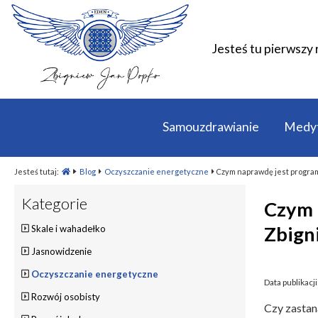
Jesteś tu pierwszy 
Samouzdrawianie
Medyt
Jesteś tutaj:
Blog
Oczyszczanie energetyczne
Czym naprawdę jest program
Kategorie
Czym 
Zbign
Skale i wahadełko
Jasnowidzenie
Oczyszczanie energetyczne
Data publikacji
Rozwój osobisty
Czy zastan