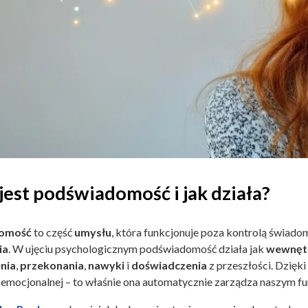
jest podświadomość i jak działa?
omość
to część
umysłu
, która funkcjonuje poza kontrolą świado
ia
. W ujęciu psychologicznym podświadomość działa jak
wewnętr
nia
,
przekonania
,
nawyki
i
doświadczenia
z przeszłości. Dzięk
i emocjonalnej – to właśnie ona automatycznie zarządza naszym