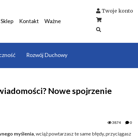
Twoje konto
Sklep
Kontakt
Ważne
czność
Rozwój Duchowy
wiadomości? Nowe spojrzenie
3874
0
wnego myślenia
, wciąż powtarzasz te same błędy, przyciągasz