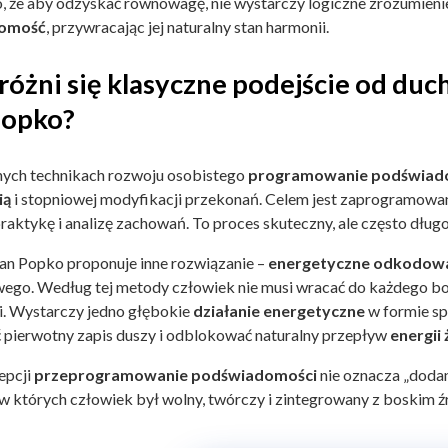
, że aby odzyskać równowagę, nie wystarczy logiczne zrozumien
omość
, przywracając jej naturalny stan harmonii.
różni się klasyczne podejście od d
Popko?
ych technikach rozwoju osobistego
programowanie podświad
ią
i stopniowej modyfikacji przekonań. Celem jest zaprogramow
praktykę i analizę zachowań. To proces skuteczny, ale często dł
an Popko proponuje inne rozwiązanie –
energetyczne odkodowa
go. Według tej metody człowiek nie musi wracać do każdego b
i. Wystarczy jedno głębokie
działanie energetyczne
w formie sp
 pierwotny zapis duszy i odblokować naturalny przepływ
energii 
epcji
przeprogramowanie podświadomości
nie oznacza „doda
 w których człowiek był wolny, twórczy i zintegrowany z boskim 