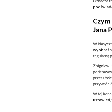
Oznacza to
podświad
Czym 
Jana 
W klasyczn
wyobraźn
regularną 
Zbigniew J
podstawowe
przeszłośc
przywrócić
W tej konc
ustawień
,