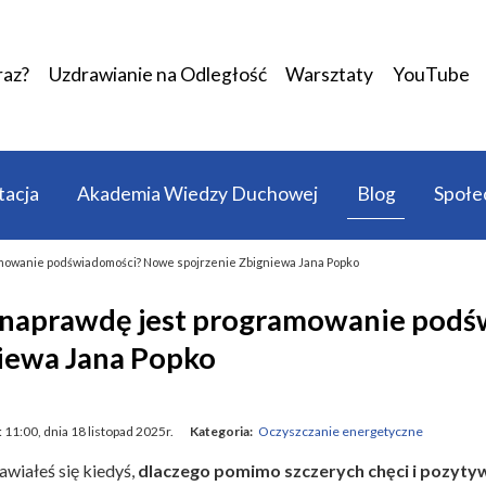
raz?
Uzdrawianie na Odległość
Warsztaty
YouTube
acja
Akademia Wiedzy Duchowej
Blog
Społe
owanie podświadomości? Nowe spojrzenie Zbigniewa Jana Popko
naprawdę jest programowanie podś
iewa Jana Popko
: 11:00, dnia 18 listopad 2025r.
Kategoria:
Oczyszczanie energetyczne
awiałeś się kiedyś,
dlaczego pomimo szczerych chęci i pozyty