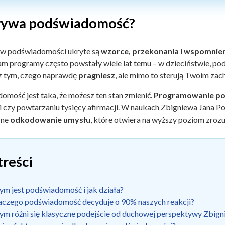
rywa podświadomość?
 w podświadomości ukryte są
wzorce, przekonania i wspomnie
am programy często powstały wiele lat temu – w dzieciństwie, p
z tym, czego naprawdę
pragniesz
, ale mimo to sterują Twoim z
omość jest taka, że możesz ten stan zmienić.
Programowanie p
i czy powtarzaniu tysięcy afirmacji. W naukach Zbigniewa Jana P
zne
odkodowanie umysłu
, które otwiera na wyższy poziom zrozu
treści
ym jest podświadomość i jak działa?
aczego podświadomość decyduje o 90% naszych reakcji?
ym różni się klasyczne podejście od duchowej perspektywy Zbig