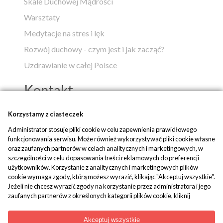
Skale Duchowej Mądrości
Warsztaty
Medytacje na stres i lęk
Rozwój duchowy - czym jest i jak zacząć?
Uzdrawianie w całej Polsce
Kontakt
Popko - Centrum Medytacji i Uzdrawiania
Korzystamy z ciasteczek
Administrator stosuje pliki cookie w celu zapewnienia prawidłowego
ul. Piaskowa 1
funkcjonowania serwisu. Może również wykorzystywać pliki cookie własne
42-700 Rusinowice
oraz zaufanych partnerów w celach analitycznych i marketingowych, w
szczególności w celu dopasowania treści reklamowych do preferencji
tel:
+48 509 580 042
użytkowników. Korzystanie z analitycznych i marketingowych plików
mail:
biuro@popko.pl
cookie wymaga zgody, którą możesz wyrazić, klikając "Akceptuj wszystkie".
Jeżeli nie chcesz wyrazić zgody na korzystanie przez administratora i jego
zaufanych partnerów z określonych kategorii plików cookie, kliknij
Media społecznościowe:
"Dowiedz się więcej" i zdecyduj o swoich preferencjach. Wyrażoną zgodę
YouTube
|
Facebook
|
Instagram
można wycofać w każdym momencie poprzez zmianę preferencji plików
Akceptuj wszystkie