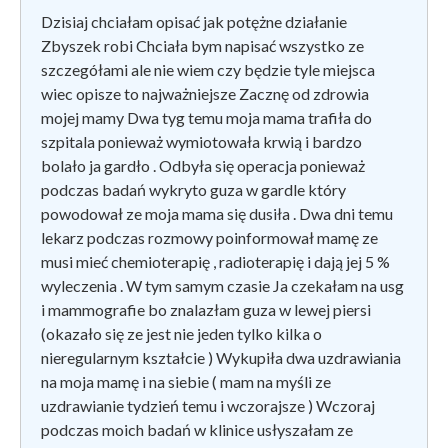
Dzisiaj chciałam opisać jak potężne działanie
Zbyszek robi Chciała bym napisać wszystko ze
szczegółami ale nie wiem czy będzie tyle miejsca
wiec opisze to najważniejsze Zacznę od zdrowia
mojej mamy Dwa tyg temu moja mama trafiła do
szpitala ponieważ wymiotowała krwią i bardzo
bolało ja gardło . Odbyła się operacja ponieważ
podczas badań wykryto guza w gardle który
powodował ze moja mama się dusiła . Dwa dni temu
lekarz podczas rozmowy poinformował mamę ze
musi mieć chemioterapię , radioterapię i dają jej 5 %
wyleczenia . W tym samym czasie Ja czekałam na usg
i mammografie bo znalazłam guza w lewej piersi
(okazało się ze jest nie jeden tylko kilka o
nieregularnym kształcie ) Wykupiła dwa uzdrawiania
na moja mamę i na siebie ( mam na myśli ze
uzdrawianie tydzień temu i wczorajsze ) Wczoraj
podczas moich badań w klinice usłyszałam ze