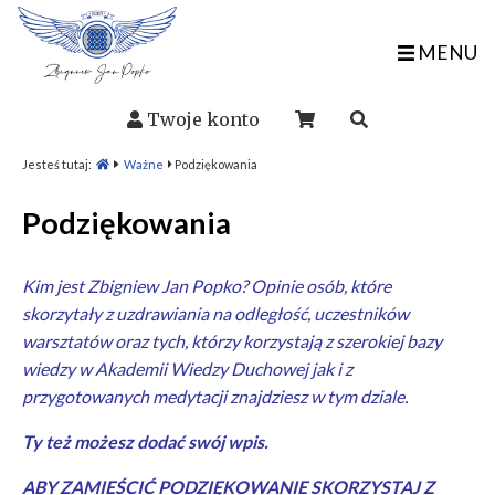
MENU
Twoje konto
Jesteś tutaj:
Ważne
Podziękowania
Podziękowania
Kim jest Zbigniew Jan Popko? Opinie osób, które
skorzytały z
uzdrawiania na odległość
, uczestników
warsztatów
oraz tych, którzy korzystają z szerokiej bazy
wiedzy w
Akademii Wiedzy Duchowej
jak i z
przygotowanych
medytacji
znajdziesz w tym dziale.
Ty też możesz dodać swój wpis.
ABY ZAMIEŚCIĆ PODZIĘKOWANIE SKORZYSTAJ Z