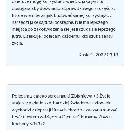
dzień, ze mogę korzystać z wiedzy, jaka jest tu
dostępna aby doświadczać prawdziwego szczęścia,
które wiem teraz jak budować samej korzystając z
narzędzi jake są tutaj dostępne. Nie ma lepszego
miejsca do zakotwiczenia sie jeśli szuka sie lepszego
jutra. Dziekuje i polecam każdemu, kto szuka sensu
życia.
Kasia G. 2022.03.18
Polecam z całego serca nauki Zbigniewa <3
️Życie
staje się piękniejsze,
bardziej świadome,
człowiek
wychodzi z depresji i innych chorób -
zaczyna marzyć
i żyć :)
Jestem wdzięczna Ojcu że Cię mamy Zbysiu
kochany <3<3<3