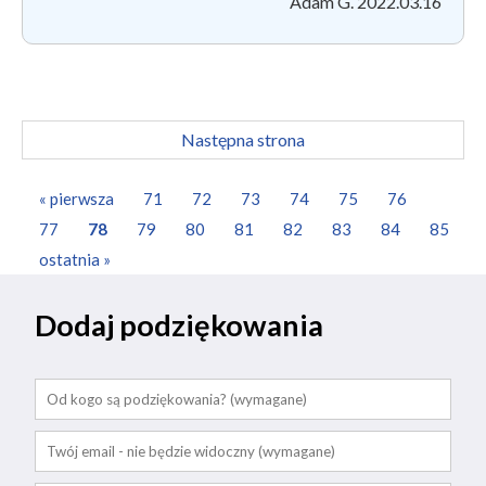
Adam G. 2022.03.16
Następna strona
« pierwsza
71
72
73
74
75
76
77
78
79
80
81
82
83
84
85
ostatnia »
Dodaj podziękowania