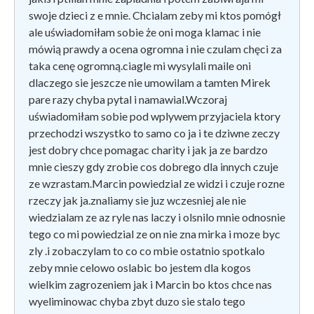
swoje dzieci z e mnie. Chcialam zeby mi ktos pomógł
ale uświadomiłam sobie że oni moga klamac i nie
mówią prawdy a ocena ogromna i nie czulam chęci za
taka cenę ogromną.ciagle mi wysylali maile oni
dlaczego sie jeszcze nie umowilam a tamten Mirek
pare razy chyba pytal i namawial.Wczoraj
uświadomiłam sobie pod wplywem przyjaciela ktory
przechodzi wszystko to samo co ja i te dziwne zeczy
jest dobry chce pomagac charity i jak ja ze bardzo
mnie cieszy gdy zrobie cos dobrego dla innych czuje
ze wzrastam.Marcin powiedzial ze widzi i czuje rozne
rzeczy jak ja.znaliamy sie juz wczesniej ale nie
wiedzialam ze az ryle nas laczy i olsnilo mnie odnosnie
tego co mi powiedzial ze on nie zna mirka i moze byc
zly .i zobaczylam to co co mbie ostatnio spotkalo
zeby mnie celowo oslabic bo jestem dla kogos
wielkim zagrozeniem jak i Marcin bo ktos chce nas
wyeliminowac chyba zbyt duzo sie stalo tego