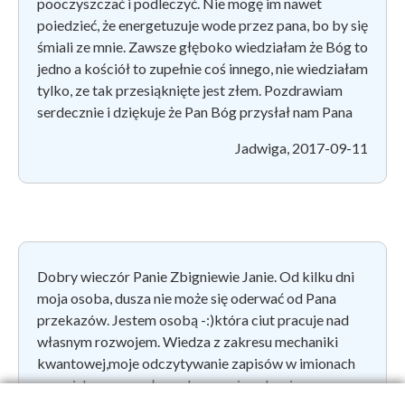
pooczyszczać i podleczyć. Nie mogę im nawet
poiedzieć, że energetuzuje wode przez pana, bo by się
śmiali ze mnie. Zawsze głęboko wiedziałam że Bóg to
jedno a kościół to zupełnie coś innego, nie wiedziałam
tylko, ze tak przesiąknięte jest złem. Pozdrawiam
serdecznie i dziękuje że Pan Bóg przysłał nam Pana
Jadwiga, 2017-09-11
Dobry wieczór Panie Zbigniewie Janie. Od kilku dni
moja osoba, dusza nie może się oderwać od Pana
przekazów. Jestem osobą -:)która ciut pracuje nad
własnym rozwojem. Wiedza z zakresu mechaniki
kwantowej,moje odczytywanie zapisów w imionach
,nazwisku pomagały w obcowaniu z drugim