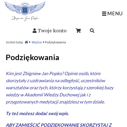
MENU
Twoje konto
Jesteś tutaj:
Ważne
Podziękowania
Podziękowania
Kim jest Zbigniew Jan Popko? Opinie osób, które
skorzytały z
uzdrawiania na odległość
, uczestników
warsztatów
oraz tych, którzy korzystają z szerokiej bazy
wiedzy w
Akademii Wiedzy Duchowej
jak i z
przygotowanych
medytacji
znajdziesz w tym dziale.
Ty też możesz dodać swój wpis.
ABY ZAMIEŚCIĆ PODZIĘKOWANIE SKORZYSTAJ Z