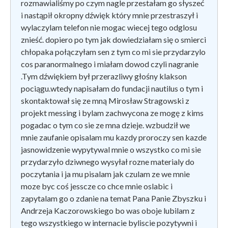
rozmawialiśmy po czym nagle przestałam go słyszeć
i nastąpił okropny dźwięk który mnie przestraszył i
wylaczylam telefon nie mogac wiecej tego odglosu
znieść. dopiero po tym jak dowiedziałam się o smierci
chłopaka połączyłam sen z tym co mi sie przydarzylo
cos paranormalnego i miałam dowod czyli nagranie
.Tym dźwiękiem był przerazliwy głośny klakson
pociągu.wtedy napisałam do fundacji nautilus o tym i
skontaktował się ze mną Mirosław Stragowski z
projekt messing i bylam zachwycona ze mogę z kims
pogadac o tym co sie ze mna dzieje. wzbudził we
mnie zaufanie opisalam mu kazdy proroczy sen kazde
jasnowidzenie wypytywal mnie o wszystko co mi sie
przydarzyło dziwnego wysyłał rozne materialy do
poczytania i ja mu pisalam jak czulam ze we mnie
moze byc coś jesscze co chce mnie oslabic i
zapytalam go o zdanie na temat Pana Panie Zbyszku i
Andrzeja Kaczorowskiego bo was oboje lubilam z
tego wszystkiego w internacie byliscie pozytywni i