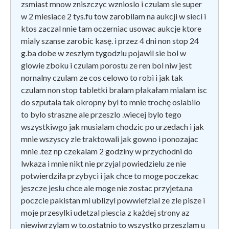
zsmiast mnow zniszczyc wznioslo i czulam sie super
w 2 miesiace 2 tys.fu tow zarobilam na aukcji w sieci i
ktos zaczal nnie tam oczerniac usowac aukcje ktore
mialy szanse zarobic kasę. i przez 4 dni non stop 24
g.ba dobe w zeszlym tygodziu pojawil sie bol w
glowie zboku i czulam porostu ze ren bol niw jest
nornalny czulam ze cos celowo to robi i jak tak
czulam non stop tabletki bralam płakałam mialam isc
do szputala tak okropny byl to mnie trochę oslabilo
to bylo straszne ale przeszlo .wiecej bylo tego
wszystkiwgo jak musialam chodzic po urzedach i jak
mnie wszyscy zle traktowali jak gowno i ponozajac
mnie .tez np czekalam 2 godziny w przychodni do
lwkaza i mnie nikt nie przyjal powiedzielu ze nie
potwierdziła przybyci i jak chce to moge poczekac
jeszcze jeslu chce ale moge nie zostac przyjeta.na
poczcie pakistan mi ublizyl powwiefzial ze zle pisze i
moje przesylki udetzal piescia z każdej strony az
niewiwrzylam w to.ostatnio to wszystko przeszlam u