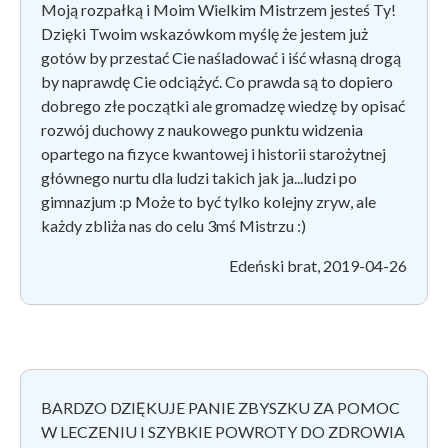
Moją rozpałką i Moim Wielkim Mistrzem jesteś Ty!
Dzięki Twoim wskazówkom myślę że jestem już
gotów by przestać Cie naśladować i iść własną drogą
by naprawdę Cie odciążyć. Co prawda są to dopiero
dobrego złe początki ale gromadzę wiedzę by opisać
rozwój duchowy z naukowego punktu widzenia
opartego na fizyce kwantowej i historii starożytnej
głównego nurtu dla ludzi takich jak ja...ludzi po
gimnazjum :p Może to być tylko kolejny zryw, ale
każdy zbliża nas do celu 3mś Mistrzu :)
Edeński brat, 2019-04-26
BARDZO DZIĘKUJE PANIE ZBYSZKU ZA POMOC
W LECZENIU I SZYBKIE POWROTY DO ZDROWIA