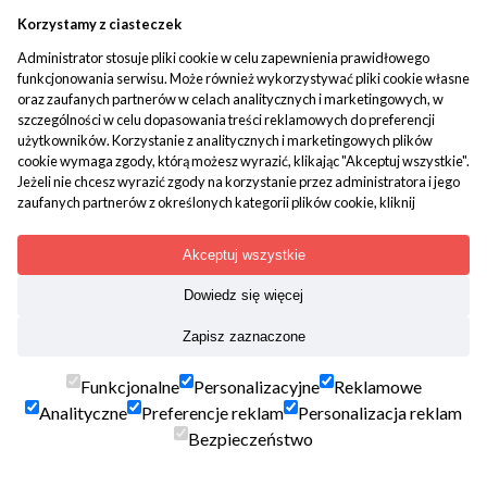
człowiekiem. Dzięki Panu dostałam nową
Korzystamy z ciasteczek
wskazówkę. A co mnie najbardziej cieszy,to fakt ,iż
sposób w jaki Pan kształci ludzi, wzbudza u mnie
Administrator stosuje pliki cookie w celu zapewnienia prawidłowego
radość-często się uśmiecham i chce mi się słuchać i
funkcjonowania serwisu. Może również wykorzystywać pliki cookie własne
oraz zaufanych partnerów w celach analitycznych i marketingowych, w
słuchać. Niech Stwórca nadal opiekuje się Panem i
szczególności w celu dopasowania treści reklamowych do preferencji
całą ludzką rodziną.Iwona Anna
użytkowników. Korzystanie z analitycznych i marketingowych plików
cookie wymaga zgody, którą możesz wyrazić, klikając "Akceptuj wszystkie".
WYKA.IWONA@GMAIL.COM, 2017-09-12
Jeżeli nie chcesz wyrazić zgody na korzystanie przez administratora i jego
zaufanych partnerów z określonych kategorii plików cookie, kliknij
"Dowiedz się więcej" i zdecyduj o swoich preferencjach. Wyrażoną zgodę
można wycofać w każdym momencie poprzez zmianę preferencji plików
Akceptuj wszystkie
cookie. Możliwość edycji zgód cookie znajdziesz w stopce strony pod
przyciskiem "Edytuj zgody cookie".
Dowiedz się więcej
Następna strona
Korzystanie z plików cookie we wskazanych powyżej celach związane jest z
Zapisz zaznaczone
przetwarzaniem Twoich danych osobowych. Więcej informacji o
korzystaniu z plików cookie uzyskasz w
polityce cookies
. Informacje o
« pierwsza
89
90
91
92
93
94
przetwarzaniu Twoich danych osobowych znajdują się w
polityce
Funkcjonalne
Personalizacyjne
Reklamowe
95
96
97
98
99
100
101
102
prywatności
.
Analityczne
Preferencje reklam
Personalizacja reklam
103
ostatnia »
Bezpieczeństwo