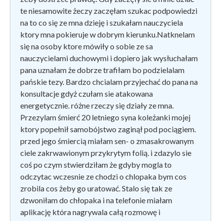
te niesamowite żeczy zaczęłam szukac podpowiedzi
na to co się ze mna dzieję i szukałam nauczyciela
ktory mna pokieruje w dobrym kierunku.Natknelam
się na osoby ktore mówiły o sobie ze sa
nauczycielami duchowymi i dopiero jak wysłuchałam
pana uznałam że dobrze trafiłam bo podzielalam
pańskie tezy. Bardzo chcialam przyjechać do pana na
konsultacje gdyż czułam sie atakowana
energetycznie. różne rzeczy się działy ze mna.
Przezylam śmierć 20 letniego syna koleżanki mojej
ktory popełnił samobójstwo zaginął pod pociągiem.
przed jego śmiercią miałam sen- o zmasakrowanym
ciele zakrwawionym przykrytym folią. i zdazylo sie
coś po czym stwierdziłam że gdyby mogla to
odczytac wczesnie ze chodzi o chlopaka bym cos
zrobila cos żeby go uratować. Stalo się tak ze
dzwoniłam do chłopaka i na telefonie miałam
aplikację która nagrywala całą rozmowę i