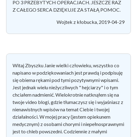
PO 3 PRZEBYTYCH OPERACJACH. JESZCZE RAZ
Z CAŁEGO SERCA DZIĘKUJE ZA STAŁĄ POMOC.
Wojtek z kłobucka, 2019-04-29
Witaj Zbyszku Janie wielki człowieku, wszystko co
napisano w podziękowaniach jest prawdą i podpisuję
się obiema rękami pod tymi pozytywnymi wpisami.
Jest jednak wielu nieżyczliwych " hejciarzy" i o tym
chciałem nadmienić. Wielokrotnie natknąłem się na
twoje video blogi, gdzie tłumaczysz się i wyjaśniasz z
nienawistnych wpisów na temat Ciebie i twojej
działalności. W mojej pracy (jestem opiekunem
medycznym) z osobami chorymi i niepełnosprawnymi
jest to chleb powszedni. Codziennie z małymi