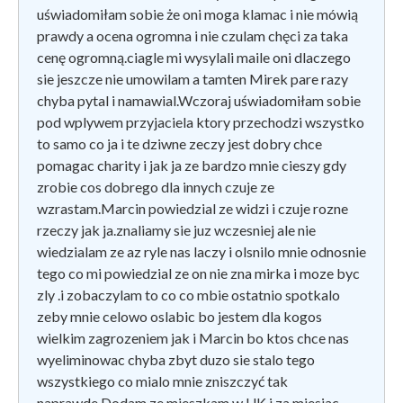
uświadomiłam sobie że oni moga klamac i nie mówią
prawdy a ocena ogromna i nie czulam chęci za taka
cenę ogromną.ciagle mi wysylali maile oni dlaczego
sie jeszcze nie umowilam a tamten Mirek pare razy
chyba pytal i namawial.Wczoraj uświadomiłam sobie
pod wplywem przyjaciela ktory przechodzi wszystko
to samo co ja i te dziwne zeczy jest dobry chce
pomagac charity i jak ja ze bardzo mnie cieszy gdy
zrobie cos dobrego dla innych czuje ze
wzrastam.Marcin powiedzial ze widzi i czuje rozne
rzeczy jak ja.znaliamy sie juz wczesniej ale nie
wiedzialam ze az ryle nas laczy i olsnilo mnie odnosnie
tego co mi powiedzial ze on nie zna mirka i moze byc
zly .i zobaczylam to co co mbie ostatnio spotkalo
zeby mnie celowo oslabic bo jestem dla kogos
wielkim zagrozeniem jak i Marcin bo ktos chce nas
wyeliminowac chyba zbyt duzo sie stalo tego
wszystkiego co mialo mnie zniszczyć tak
naprawde.Dodam ze mieszkam w UK i za miesiac