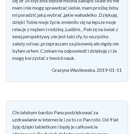
się że 14 stycznia będzie mozna zakupić skale bo nie
mam i nie mogę sprawdzać siebie, mam prośbę żeby
mi poradzić jaką wybrać ,jakie wahadelko .Dziękuję,
dzięki Tobie moje życie zmieniło się na lepsze moje
relacje z mężem i rodziną ,Ludźmi... Patrzę na świat z
innej perspektywy ,nie jest taki zły, to wszystko
zależy od nas .przepraszam za pisownię ale nigdy nie
byłam orłem .Czekam na odpowiedź i dziękuję ci że
mogę korzystać z twoich nauk.
Grazyna Wasilewaka, 2019-01-11
Chciałabym bardzo Panu podziękować za
uzdrawianie w internecie i za to co Pan robi. Od 9 lat
żyję dzięki tabletkom i będę je całkowicie
eliminować. Po dwóch doładowaniach nie mam