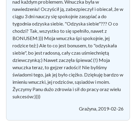
nad każdym problemem. Wnuczka była w
nawiedzeniu! Oczyścił ją, zabezpieczył i obiecał, że w
ciągu 3 dni nauczy się spokojnie zasypiać a do
tygodnia odzyska siebie. "Odzyska siebie"??? O co
chodzi? Tak, wszystko to się spełniło, nawet z
BONUSEM:))) Moja wnuczka śpi spokojnie, jej
rodzice też:) Ale to co jest bonusem, to "odzyskała
siebie", bo jest radosną, cały czas uśmiechniętą
dziewczynką:) Nawet zaczęła śpiewać (!) Moja
wnuczka teraz, to gejzer radości! Nie byliśmy
świadomi tego, jak jej było ciężko. Dziękuję bardzo w
imieniu wnuczki, jej rodziców, sąsiadów i moim.
Życzymy Panu dużo zdrowia i sił do pracy oraz wielu
sukcesów:))))
Grażyna, 2019-02-26