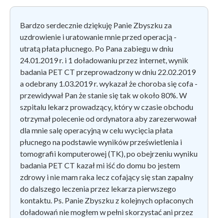
Bardzo serdecznie dziękuję Panie Zbyszku za
uzdrowienie i uratowanie mnie przed operacją -
utratą płata płucnego. Po Pana zabiegu w dniu
24.01.2019 r. i 1 doładowaniu przez internet, wynik
badania PET CT przeprowadzony w dniu 22.02.2019
a odebrany 1.03.2019 r. wykazał że choroba się cofa -
przewidywał Pan że stanie się tak w około 80%. W
szpitalu lekarz prowadzący, który w czasie obchodu
otrzymał polecenie od ordynatora aby zarezerwował
dla mnie salę operacyjną w celu wycięcia płata
płucnego na podstawie wyników prześwietlenia i
tomografii komputerowej (TK), po obejrzeniu wyniku
badania PET CT kazał mi iść do domu bo jestem
zdrowy i nie mam raka lecz cofający się stan zapalny
do dalszego leczenia przez lekarza pierwszego
kontaktu. Ps. Panie Zbyszku z kolejnych opłaconych
doładowań nie mogłem w pełni skorzystać ani przez