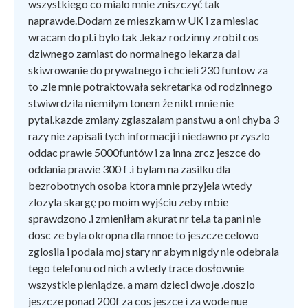
wszystkiego co mialo mnie zniszczyć tak
naprawde.Dodam ze mieszkam w UK i za miesiac
wracam do pl.i bylo tak .lekaz rodzinny zrobil cos
dziwnego zamiast do normalnego lekarza dal
skiwrowanie do prywatnego i chcieli 230 funtow za
to .zle mnie potraktowała sekretarka od rodzinnego
stwiwrdzila niemilym tonem że nikt mnie nie
pytal.kazde zmiany zglaszalam panstwu a oni chyba 3
razy nie zapisali tych informacji i niedawno przyszlo
oddac prawie 5000funtów i za inna zrcz jeszce do
oddania prawie 300 f .i bylam na zasilku dla
bezrobotnych osoba ktora mnie przyjela wtedy
zlozyla skargę po moim wyjściu zeby mbie
sprawdzono .i zmieniłam akurat nr tel.a ta pani nie
dosc ze byla okropna dla mnoe to jeszcze celowo
zglosila i podala moj stary nr abym nigdy nie odebrala
tego telefonu od nich a wtedy trace dosłownie
wszystkie pieniądze. a mam dzieci dwoje .doszlo
jeszcze ponad 200f za cos jeszce i za wode nue