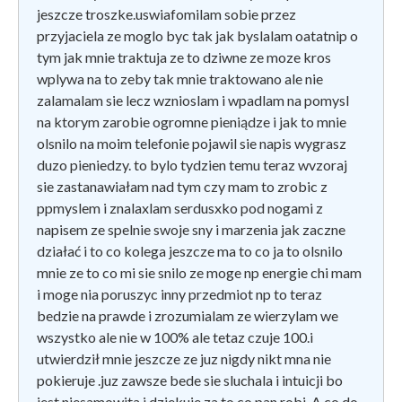
jeszcze troszke.uswiafomilam sobie przez
przyjaciela ze moglo byc tak jak byslalam oatatnip o
tym jak mnie traktuja ze to dziwne ze moze kros
wplywa na to zeby tak mnie traktowano ale nie
zalamalam sie lecz wznioslam i wpadlam na pomysl
na ktorym zarobie ogromne pieniądze i jak to mnie
olsnilo na moim telefonie pojawil sie napis wygrasz
duzo pieniedzy. to bylo tydzien temu teraz wvzoraj
sie zastanawiałam nad tym czy mam to zrobic z
ppmyslem i znalaxlam serdusxko pod nogami z
napisem ze spelnie swoje sny i marzenia jak zaczne
działać i to co kolega jeszcze ma to co ja to olsnilo
mnie ze to co mi sie snilo ze moge np energie chi mam
i moge nia poruszyc inny przedmiot np to teraz
bedzie na prawde i zrozumialam ze wierzylam we
wszystko ale nie w 100% ale tetaz czuje 100.i
utwierdził mnie jeszcze ze juz nigdy nikt mna nie
pokieruje .juz zawsze bede sie sluchala i intuicji bo
jest niesamowita i dziekuje za to co pan robi .A co do