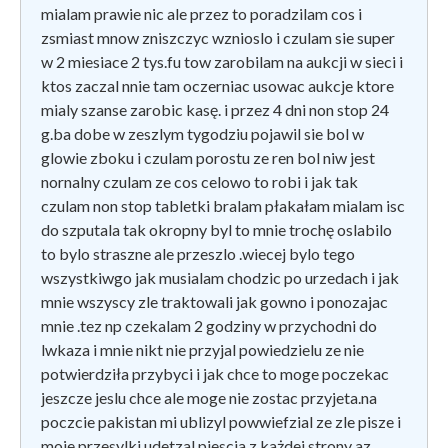
mialam prawie nic ale przez to poradzilam cos i
zsmiast mnow zniszczyc wznioslo i czulam sie super
w 2 miesiace 2 tys.fu tow zarobilam na aukcji w sieci i
ktos zaczal nnie tam oczerniac usowac aukcje ktore
mialy szanse zarobic kasę. i przez 4 dni non stop 24
g.ba dobe w zeszlym tygodziu pojawil sie bol w
glowie zboku i czulam porostu ze ren bol niw jest
nornalny czulam ze cos celowo to robi i jak tak
czulam non stop tabletki bralam płakałam mialam isc
do szputala tak okropny byl to mnie trochę oslabilo
to bylo straszne ale przeszlo .wiecej bylo tego
wszystkiwgo jak musialam chodzic po urzedach i jak
mnie wszyscy zle traktowali jak gowno i ponozajac
mnie .tez np czekalam 2 godziny w przychodni do
lwkaza i mnie nikt nie przyjal powiedzielu ze nie
potwierdziła przybyci i jak chce to moge poczekac
jeszcze jeslu chce ale moge nie zostac przyjeta.na
poczcie pakistan mi ublizyl powwiefzial ze zle pisze i
moje przesylki udetzal piescia z każdej strony az