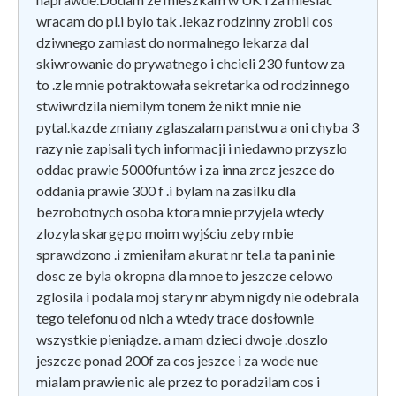
wracam do pl.i bylo tak .lekaz rodzinny zrobil cos
dziwnego zamiast do normalnego lekarza dal
skiwrowanie do prywatnego i chcieli 230 funtow za
to .zle mnie potraktowała sekretarka od rodzinnego
stwiwrdzila niemilym tonem że nikt mnie nie
pytal.kazde zmiany zglaszalam panstwu a oni chyba 3
razy nie zapisali tych informacji i niedawno przyszlo
oddac prawie 5000funtów i za inna zrcz jeszce do
oddania prawie 300 f .i bylam na zasilku dla
bezrobotnych osoba ktora mnie przyjela wtedy
zlozyla skargę po moim wyjściu zeby mbie
sprawdzono .i zmieniłam akurat nr tel.a ta pani nie
dosc ze byla okropna dla mnoe to jeszcze celowo
zglosila i podala moj stary nr abym nigdy nie odebrala
tego telefonu od nich a wtedy trace dosłownie
wszystkie pieniądze. a mam dzieci dwoje .doszlo
jeszcze ponad 200f za cos jeszce i za wode nue
mialam prawie nic ale przez to poradzilam cos i