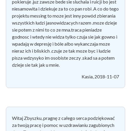
pokieruje .juz zawsze bede sie sluchala i ruicji bo jest
niesamowita i dziekuje za to co pan robi .A co do tego
projektu messing to moze jest inny powód zbierania
wszystkich ludzi jasnowidzacych razem .moze dzieje
sie potem z nimi to co ze mna.traca pieniadze
godnosc i wtedy nie widza tylko czuja sie jak gowno i
wpadają w depresję i bóle albo wykanczaja moze
nieraz ich i bliskich .czuje ze tak moze byc i ludzie
pisza wdzysyko im osobiste zeczy .skad sa a potem
dzieje sie tak jak u mnie.
Kasia, 2018-11-07
Witaj Zbyszku, pragnę z całego serca podziękować
za twoją pracę i pomoc w uzdrawianiu zagubionych