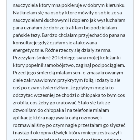
nauczyciela ktory mna pokieruje w dobrym kierunku.
Natknelam się na osoby ktore mówiły o sobie ze sa
nauczycielami duchowymi i dopiero jak wysłuchałam
pana uznałam że dobrze trafiłam bo podzielalam
pańskie tezy. Bardzo chcialam przyjechać do pana na
konsultacje gdyż czułam sie atakowana
energetycznie. Różne rzeczy się działy ze mna.
Przezylam śmierć 20 letniego syna mojej koleżanki
ktory popełnił samobójstwo, zaginął pod pociągiem.
Przed jego śmiercią miałam sen- o zmasakrowanym
ciele zakrwawionym przykrytym folią i zdazylo sie
coś po czym stwierdziłam, że gdybym mogla to
odczytac wczesniej ze chodzi o chlopaka to bym cos
zrobila, cos żeby go uratować. Stalo się tak ze
dzwoniłam do chłopaka i na telefonie miałam
aplikację która nagrywala całą rozmowę i
rozmawialiśmy po czym nagle przestałam go słyszeć
i nastąpił okropny dźwięk który mnie przestraszył i
wylaczylam telefon nie mogac wiecej tego odglosu