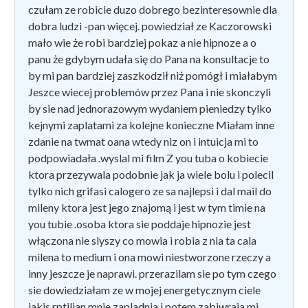
czułam ze robicie duzo dobrego bezinteresownie dla
dobra ludzi -pan więcej. powiedział ze Kaczorowski
mało wie że robi bardziej pokaz a nie hipnoze a o
panu że gdybym udała się do Pana na konsultacje to
by mi pan bardziej zaszkodził niż pomógł i miałabym
Jeszce wiecej problemów przez Pana i nie skonczyli
by sie nad jednorazowym wydaniem pieniedzy tylko
kejnymi zaplatami za kolejne konieczne Miałam inne
zdanie na twmat oana wtedy niz on i intuicja mi to
podpowiadała .wyslal mi film Z you tuba o kobiecie
ktora przezywala podobnie jak ja wiele bolu i polecil
tylko nich grifasi calogero ze sa najlepsi i dal mail do
mileny ktora jest jego znajomą i jest w tym timie na
you tubie .osoba ktora sie poddaje hipnozie jest
włączona nie slyszy co mowia i robia z nia ta cala
milena to medium i ona mowi niestworzone rzeczy a
inny jeszcze je naprawi. przerazilam sie po tym czego
sie dowiedziałam ze w mojej energetycznym ciele
jakis rptilian mnie zapladnia i potem zabiwraja mi