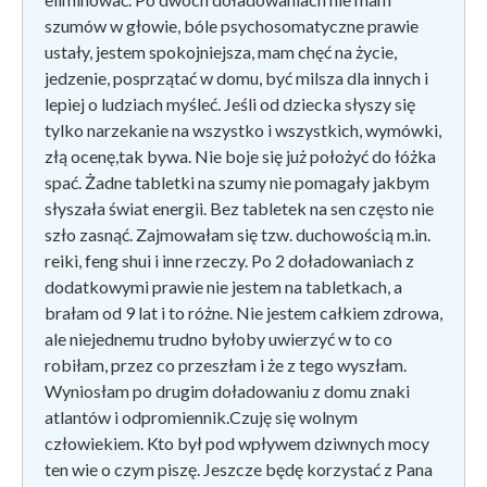
szumów w głowie, bóle psychosomatyczne prawie
ustały, jestem spokojniejsza, mam chęć na życie,
jedzenie, posprzątać w domu, być milsza dla innych i
lepiej o ludziach myśleć. Jeśli od dziecka słyszy się
tylko narzekanie na wszystko i wszystkich, wymówki,
złą ocenę,tak bywa. Nie boje się już położyć do łóżka
spać. Żadne tabletki na szumy nie pomagały jakbym
słyszała świat energii. Bez tabletek na sen często nie
szło zasnąć. Zajmowałam się tzw. duchowością m.in.
reiki, feng shui i inne rzeczy. Po 2 doładowaniach z
dodatkowymi prawie nie jestem na tabletkach, a
brałam od 9 lat i to różne. Nie jestem całkiem zdrowa,
ale niejednemu trudno byłoby uwierzyć w to co
robiłam, przez co przeszłam i że z tego wyszłam.
Wyniosłam po drugim doładowaniu z domu znaki
atlantów i odpromiennik.Czuję się wolnym
człowiekiem. Kto był pod wpływem dziwnych mocy
ten wie o czym piszę. Jeszcze będę korzystać z Pana