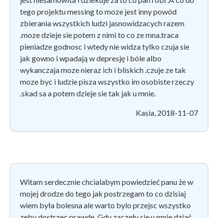
tego projektu messing to moze jest inny powód
zbierania wszystkich ludzi jasnowidzacych razem
.moze dzieje sie potem z nimi to co ze mna.traca
pieniadze godnosc i wtedy nie widza tylko czuja sie
jak gowno i wpadają w depresję i bóle albo
wykanczaja moze nieraz ich i bliskich .czuje ze tak
moze byc i ludzie pisza wszystko im osobiste rzeczy
.skad sa a potem dzieje sie tak jak u mnie.
Kasia, 2018-11-07
Witam serdecznie chcialabym powiedzieć panu że w
mojej drodze do tego jak postrzegam to co dzisiaj
wiem była bolesna ale warto bylo przejsc wszystko
zeby dostrzec prawdę. Gdy zaczęły sie u mnie dziać