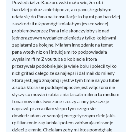
Powiedział ze Kaczorowski mało wie, że robi
bardziej pokaz a nie hipnoze, a o panu, że gdybym
udała się do Pana na konsultacje to by mi pan bardziej
zaszkodził niż pomógł i miałabym jeszce wiecej
problemów przez Pana i nie skonczyloby sie nad
jednorazowym wydaniem pieniedzy tylko kolejnymi
zaplatami za kolejne. Miałam inne zdanie na temat
pana wtedy niz on i intuicja mi to podpowiadała
.wyslal mi film Z you tuba o kobiecie ktora
przezywala podobnie jak ja wiele bolu i polecil tylko
nich grifasi calego ze sa najlepsi i dal mail do mileny
ktora jest jego znajomą i jest w tym timie na you tubie
.osoba ktora sie poddaje hipnozie jest włączona nie
slyszy co mowia i robia z nia ta cala milena to medium
i ona mowi niestworzone rzeczy a inny jeszcze je
naprawi. przerazilam sie po tym czego sie
dowiedziałam ze w mojej energetycznym ciele jakis
rptilian mnie zapladnia i potem zabiwraja mi swoje
dzieci z e mnie. Chcialam zeby mi ktos pomógł ale