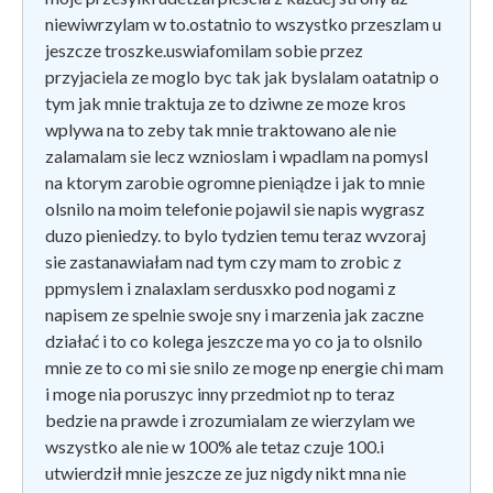
niewiwrzylam w to.ostatnio to wszystko przeszlam u
jeszcze troszke.uswiafomilam sobie przez
przyjaciela ze moglo byc tak jak byslalam oatatnip o
tym jak mnie traktuja ze to dziwne ze moze kros
wplywa na to zeby tak mnie traktowano ale nie
zalamalam sie lecz wznioslam i wpadlam na pomysl
na ktorym zarobie ogromne pieniądze i jak to mnie
olsnilo na moim telefonie pojawil sie napis wygrasz
duzo pieniedzy. to bylo tydzien temu teraz wvzoraj
sie zastanawiałam nad tym czy mam to zrobic z
ppmyslem i znalaxlam serdusxko pod nogami z
napisem ze spelnie swoje sny i marzenia jak zaczne
działać i to co kolega jeszcze ma yo co ja to olsnilo
mnie ze to co mi sie snilo ze moge np energie chi mam
i moge nia poruszyc inny przedmiot np to teraz
bedzie na prawde i zrozumialam ze wierzylam we
wszystko ale nie w 100% ale tetaz czuje 100.i
utwierdził mnie jeszcze ze juz nigdy nikt mna nie