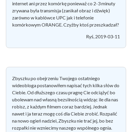
internet ani przez komórkę ponieważ co 2-3 minuty
zrywana była transmisja (zanikał obraz i dźwięk)
zarówno w kablówce UPC jak i telefonie
komórkowym ORANGE. Czyżby ktoś przeszkadzał?
Ryś, 2019-03-11
Zbyszku po obejrzeniu Twojego ostatniego
wideobloga postanowiłem napisać tych kilka słów do
Ciebie. Od dłuższego czasu pragnę Cie odciążyć bo
ubolewam nad własną bezsilnością widząc ile dla nas
robisz, z każdym filmem coraz bardziej. Jednak
nawet i ja teraz mogę coś dla Ciebie zrobić. Rozpalić
na nowo ogień nadziei, Zbyszku nie trać jej, bo bez
rozpałki nie wzniecimy naszego wspólnego ognia.