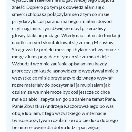
znieść. Dopiero po tym jak dowiedziałam się o
smierci chłopaka połączyłam sen z tym co mi sie
przydarzylo cos paranormalnego i miałam dowod
czyli nagranie. Tym dźwiękiem był przerazliwy
głośny klakson pociągu. Wtedy napisałam do fundacji
nautilus o tym i skontaktował się ze mną Mirosław
Stragowski z projekt messing i bylam zachwycona ze
mogę z kims pogadac o tym co sie ze mna dzieje.
Wzbudził we mnie zaufanie opisalam mu kazdy
proroczy sen kazde jasnowidzenie wypytywal mnie o
wszystko co mi sie przydarzyło dziwnego wysyłał
rozne materialy do poczytania i ja mu pisalam jak
czulam ze we mnie moze byc coś jesscze co chce
mnie oslabic i zapytalam go o zdanie na temat Pana,
Panie Zbyszku i Andrzeja Kaczorowskiego bo was
oboje lubilam, z tego wszystkiego w internacie
byliscie pozytywni i czułam ze robicie duzo dobrego
bezinteresownie dla dobra ludzi -pan więcej.