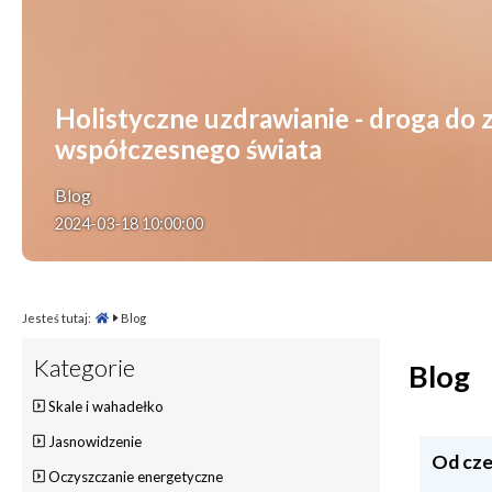
Holistyczne uzdrawianie - droga do z
współczesnego świata
Blog
2024-03-18 10:00:00
Jesteś tutaj:
Blog
Kategorie
Blog
Skale i wahadełko
Jasnowidzenie
Od cze
Oczyszczanie energetyczne