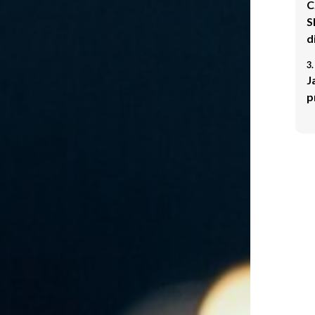
C
S
d
3.
J
p