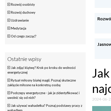
Rozwój osobisty
Rozwój duchowy
Rozwó
Uzdrawianie
Medytacja
Od czego zacząć?
Jasnow
Ostatnie wpisy
Jak zdjąć klątwę? Krok po kroku do wolności
Jak
energetycznej
Rytuał miłosny białej magii. Poznaj skuteczne
naj
zaklęcie miłosne na konkretną osobę
Podczepy energetyczne - jak je zidentyfikować i
uwolnić się od nich?
2024-06-2
Jak używać wahadełka? Poznaj podstawy pracy z
wahadłem