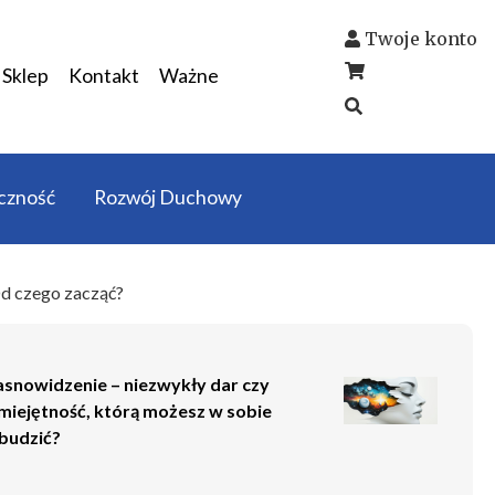
Twoje konto
Sklep
Kontakt
Ważne
czność
Rozwój Duchowy
d czego zacząć?
asnowidzenie – niezwykły dar czy
miejętność, którą możesz w sobie
budzić?