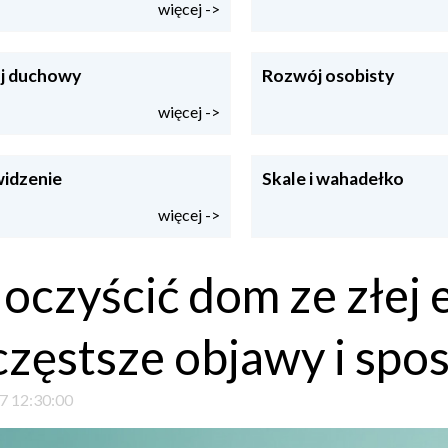
więcej ->
j duchowy
Rozwój osobisty
więcej ->
idzenie
Skale i wahadełko
więcej ->
 oczyścić dom ze złej 
częstsze objawy i spo
7 12:30:00