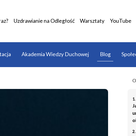
raz?
Uzdrawianie na Odległość
Warsztaty
YouTube
acja
Akademia Wiedzy Duchowej
Blog
Społe
O
1.
J
u
o
2.