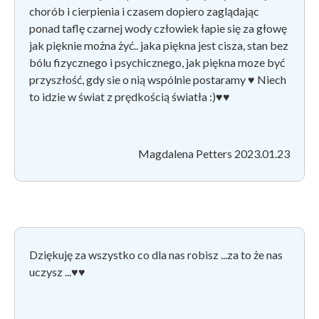
chorób i cierpienia i czasem dopiero zaglądając
ponad taflę czarnej wody człowiek łapie się za głowę
jak pięknie można żyć.. jaka piękna jest cisza, stan bez
bólu fizycznego i psychicznego, jak piękna moze być
przyszłość, gdy sie o nią wspólnie postaramy ♥
️ Niech
to idzie w świat z prędkością światła :)
♥
♥
Magdalena Petters 2023.01.23
Dziękuję za wszystko co dla nas robisz ...za to że nas
uczysz ...
♥
♥