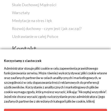
Skale Duchowej Mądrości
Warsztaty
Medytacje na stres i lęk
Rozwój duchowy - czym jest i jak zacząć?
Uzdrawianie w całej Polsce
Kontakt
Popko - Centrum Medytacji i Uzdrawiania
Korzystamy z ciasteczek
Administrator stosuje pliki cookie w celu zapewnienia prawidłowego
ul. Piaskowa 1
funkcjonowania serwisu. Może również wykorzystywać pliki cookie własne
42-700 Rusinowice
oraz zaufanych partnerów w celach analitycznych i marketingowych, w
szczególności w celu dopasowania treści reklamowych do preferencji
tel:
+48 509 580 042
użytkowników. Korzystanie z analitycznych i marketingowych plików
mail:
biuro@popko.pl
cookie wymaga zgody, którą możesz wyrazić, klikając "Akceptuj wszystkie".
Jeżeli nie chcesz wyrazić zgody na korzystanie przez administratora i jego
zaufanych partnerów z określonych kategorii plików cookie, kliknij
Media społecznościowe:
"Dowiedz się więcej" i zdecyduj o swoich preferencjach. Wyrażoną zgodę
YouTube
|
Facebook
|
Instagram
można wycofać w każdym momencie poprzez zmianę preferencji plików