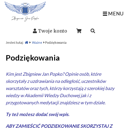
MENU
Twoje konto
Jesteś tutaj:
Ważne
Podziękowania
Podziękowania
Kim jest Zbigniew Jan Popko? Opinie osób, które
skorzytały z
uzdrawiania na odległość
, uczestników
warsztatów
oraz tych, którzy korzystają z szerokiej bazy
wiedzy w
Akademii Wiedzy Duchowej
jak i z
przygotowanych
medytacji
znajdziesz w tym dziale.
Ty też możesz dodać swój wpis.
ABY ZAMIEŚCIĆ PODZIĘKOWANIE SKORZYSTAJ Z