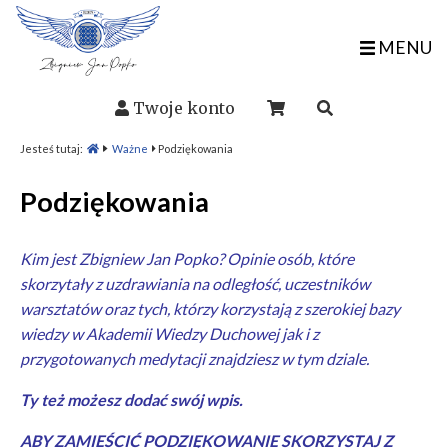
MENU
Twoje konto
Jesteś tutaj:
Ważne
Podziękowania
Podziękowania
Kim jest Zbigniew Jan Popko? Opinie osób, które
skorzytały z
uzdrawiania na odległość
, uczestników
warsztatów
oraz tych, którzy korzystają z szerokiej bazy
wiedzy w
Akademii Wiedzy Duchowej
jak i z
przygotowanych
medytacji
znajdziesz w tym dziale.
Ty też możesz dodać swój wpis.
ABY ZAMIEŚCIĆ PODZIĘKOWANIE SKORZYSTAJ Z