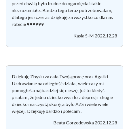
przed chwilą było trudne do ogarnięcia i takie
niezrozumiałe.. Bardzo tego teraz potrzebowałam,
dlatego jeszcze raz dziękuję za wszystko co dla nas
robicie
♥
♥♥♥♥♥
Kasia S-M 2022.12.28
Dziękuję Zbysiu za cała Twoją pracę oraz Agatki.
Uzdrawianie na odległość działa , wiele razy mi
pomogłeś a najbardziej się cieszę , już to kiedyś
pisałam , że jedno dziecko wyszło z depresji , drugie
dziecko ma czystą skórę ,a było AZS i wiele wiele
więcej .
Dziękuję bardzo i polecam .
Beata Gorzedowska 2022.12.28