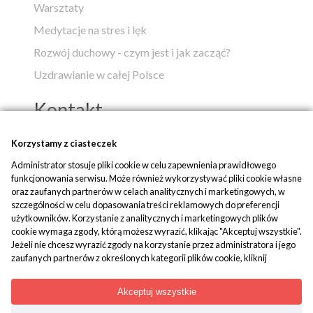
Warsztaty
Medytacje na stres i lęk
Rozwój duchowy - czym jest i jak zacząć?
Uzdrawianie w całej Polsce
Kontakt
Popko - Centrum Medytacji i Uzdrawiania
Korzystamy z ciasteczek
Administrator stosuje pliki cookie w celu zapewnienia prawidłowego
ul. Piaskowa 1
funkcjonowania serwisu. Może również wykorzystywać pliki cookie własne
42-700 Rusinowice
oraz zaufanych partnerów w celach analitycznych i marketingowych, w
szczególności w celu dopasowania treści reklamowych do preferencji
tel:
+48 509 580 042
użytkowników. Korzystanie z analitycznych i marketingowych plików
mail:
biuro@popko.pl
cookie wymaga zgody, którą możesz wyrazić, klikając "Akceptuj wszystkie".
Jeżeli nie chcesz wyrazić zgody na korzystanie przez administratora i jego
zaufanych partnerów z określonych kategorii plików cookie, kliknij
Media społecznościowe:
"Dowiedz się więcej" i zdecyduj o swoich preferencjach. Wyrażoną zgodę
YouTube
|
Facebook
|
Instagram
można wycofać w każdym momencie poprzez zmianę preferencji plików
Akceptuj wszystkie
cookie. Możliwość edycji zgód cookie znajdziesz w stopce strony pod
przyciskiem "Edytuj zgody cookie".